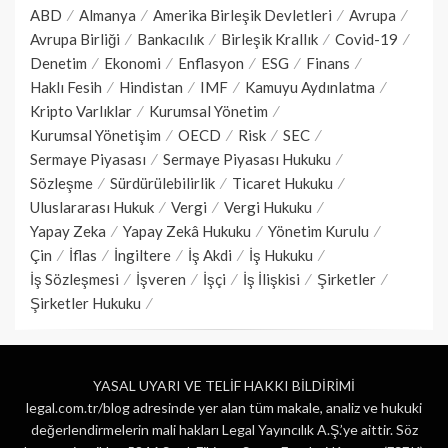
ABD
Almanya
Amerika Birleşik Devletleri
Avrupa
Avrupa Birliği
Bankacılık
Birleşik Krallık
Covid-19
Denetim
Ekonomi
Enflasyon
ESG
Finans
Haklı Fesih
Hindistan
IMF
Kamuyu Aydınlatma
Kripto Varlıklar
Kurumsal Yönetim
Kurumsal Yönetişim
OECD
Risk
SEC
Sermaye Piyasası
Sermaye Piyasası Hukuku
Sözleşme
Sürdürülebilirlik
Ticaret Hukuku
Uluslararası Hukuk
Vergi
Vergi Hukuku
Yapay Zeka
Yapay Zekâ Hukuku
Yönetim Kurulu
Çin
İflas
İngiltere
İş Akdi
İş Hukuku
İş Sözleşmesi
İşveren
İşçi
İş İlişkisi
Şirketler
Şirketler Hukuku
YASAL UYARI VE TELİF HAKKI BİLDİRİMİ
legal.com.tr/blog adresinde yer alan tüm makale, analiz ve hukuki
değerlendirmelerin mali hakları Legal Yayıncılık A.Ş.’ye aittir. Söz