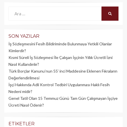
Ara:
ARA
SON YAZILAR
İş Sözleşmesini Fesih Bildiriminde Bulunmaya Yetkili Olanlar
Kimlerdir?
Kısmi Süreli İş Sözleşmesi İle Çalışan İşçinin Yıllık Üc­retli İzni
Nasıl Kullandırılır?
Türk Borçlar Kanunu’nun 55’ inci Maddesine Eklenen Fıkraların
Değerlendirilmesi
İşçi Hakkında Adli Kontrol Tedbiri Uygulanması Haklı Fesih
Nedeni midir?
Genel Tatil Olan 15 Temmuz Günü Tam Gün Çalışmayan İşçiye
Ücreti Nasıl Ödenir?
ETIKETLER