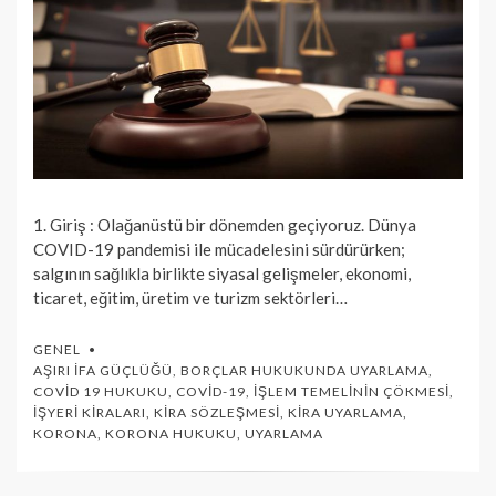
1. Giriş : Olağanüstü bir dönemden geçiyoruz. Dünya
COVID-19 pandemisi ile mücadelesini sürdürürken;
salgının sağlıkla birlikte siyasal gelişmeler, ekonomi,
ticaret, eğitim, üretim ve turizm sektörleri…
GENEL
AŞIRI İFA GÜÇLÜĞÜ
,
BORÇLAR HUKUKUNDA UYARLAMA
,
COVID 19 HUKUKU
,
COVID-19
,
İŞLEM TEMELININ ÇÖKMESI
,
İŞYERI KIRALARI
,
KIRA SÖZLEŞMESI
,
KIRA UYARLAMA
,
KORONA
,
KORONA HUKUKU
,
UYARLAMA