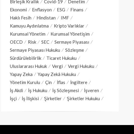
Birleşik Krallık
Covid-19
Denetim
Ekonomi
Enflasyon
ESG
Finans
Haklı Fesih
Hindistan
IMF
Kamuyu Aydınlatma
Kripto Varlıklar
Kurumsal Yönetim
Kurumsal Yönetişim
OECD
Risk
SEC
Sermaye Piyasası
Sermaye Piyasası Hukuku
Sözleşme
Sürdürülebilirlik
Ticaret Hukuku
Uluslararası Hukuk
Vergi
Vergi Hukuku
Yapay Zeka
Yapay Zekâ Hukuku
Yönetim Kurulu
Çin
İflas
İngiltere
İş Akdi
İş Hukuku
İş Sözleşmesi
İşveren
İşçi
İş İlişkisi
Şirketler
Şirketler Hukuku