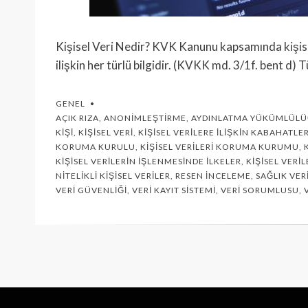
Kişisel Veri Nedir? KVK Kanunu kapsamında kişisel v
ilişkin her türlü bilgidir. (KVKK md. 3/1f. bent d) 
GENEL
AÇIK RIZA
,
ANONIMLEŞTIRME
,
AYDINLATMA YÜKÜMLÜL
KIŞI
,
KIŞISEL VERI
,
KIŞISEL VERILERE İLIŞKIN KABAHATLE
KORUMA KURULU
,
KIŞISEL VERILERI KORUMA KURUMU
,
KIŞISEL VERILERIN İŞLENMESINDE İLKELER
,
KIŞISEL VER
NITELIKLI KIŞISEL VERILER
,
RESEN İNCELEME
,
SAĞLIK VER
VERI GÜVENLIĞI
,
VERI KAYIT SISTEMI
,
VERI SORUMLUSU
,