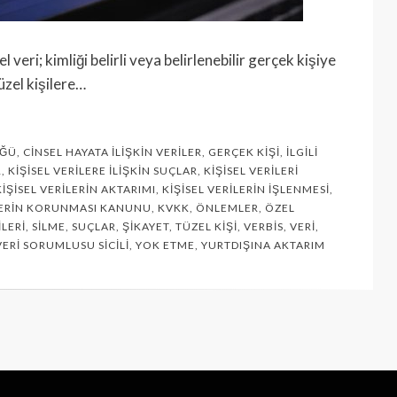
eri; kimliği belirli veya belirlenebilir gerçek kişiye
Tüzel kişilere…
ÜĞÜ
,
CINSEL HAYATA İLIŞKIN VERILER
,
GERÇEK KIŞI
,
İLGILI
R
,
KIŞISEL VERILERE İLIŞKIN SUÇLAR
,
KIŞISEL VERILERI
KIŞISEL VERILERIN AKTARIMI
,
KIŞISEL VERILERIN İŞLENMESI
,
ILERIN KORUNMASI KANUNU
,
KVKK
,
ÖNLEMLER
,
ÖZEL
ILERI
,
SILME
,
SUÇLAR
,
ŞIKAYET
,
TÜZEL KIŞI
,
VERBİS
,
VERI
,
VERI SORUMLUSU SICILI
,
YOK ETME
,
YURTDIŞINA AKTARIM