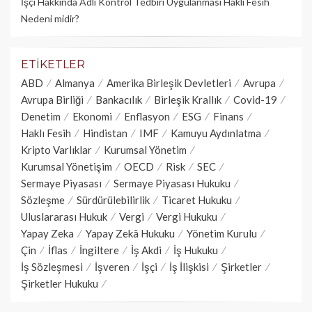
İşçi Hakkında Adli Kontrol Tedbiri Uygulanması Haklı Fesih
Nedeni midir?
ETIKETLER
ABD
Almanya
Amerika Birleşik Devletleri
Avrupa
Avrupa Birliği
Bankacılık
Birleşik Krallık
Covid-19
Denetim
Ekonomi
Enflasyon
ESG
Finans
Haklı Fesih
Hindistan
IMF
Kamuyu Aydınlatma
Kripto Varlıklar
Kurumsal Yönetim
Kurumsal Yönetişim
OECD
Risk
SEC
Sermaye Piyasası
Sermaye Piyasası Hukuku
Sözleşme
Sürdürülebilirlik
Ticaret Hukuku
Uluslararası Hukuk
Vergi
Vergi Hukuku
Yapay Zeka
Yapay Zekâ Hukuku
Yönetim Kurulu
Çin
İflas
İngiltere
İş Akdi
İş Hukuku
İş Sözleşmesi
İşveren
İşçi
İş İlişkisi
Şirketler
Şirketler Hukuku