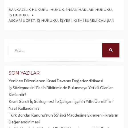
BANKACILIK HUKUKU
,
HUKUK
,
İNSAN HAKLARI HUKUKU
,
İŞ HUKUKU
ASGARI ÜCRET
,
İŞ HUKUKU
,
İŞYERI
,
KISMI SÜRELI ÇALIŞAN
Ara:
ARA
SON YAZILAR
Yeniden Düzenlenen Kısmi Davanın Değerlendirilmesi
İş Sözleşmesini Fesih Bildiriminde Bulunmaya Yetkili Olanlar
Kimlerdir?
Kısmi Süreli İş Sözleşmesi İle Çalışan İşçinin Yıllık Üc­retli İzni
Nasıl Kullandırılır?
Türk Borçlar Kanunu’nun 55’ inci Maddesine Eklenen Fıkraların
Değerlendirilmesi