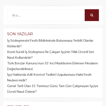
Ara:
ARA
SON YAZILAR
İş Sözleşmesini Fesih Bildiriminde Bulunmaya Yetkili Olanlar
Kimlerdir?
Kısmi Süreli İş Sözleşmesi İle Çalışan İşçinin Yıllık Üc­retli İzni
Nasıl Kullandırılır?
Türk Borçlar Kanunu’nun 55’ inci Maddesine Eklenen Fıkraların
Değerlendirilmesi
İşçi Hakkında Adli Kontrol Tedbiri Uygulanması Haklı Fesih
Nedeni midir?
Genel Tatil Olan 15 Temmuz Günü Tam Gün Çalışmayan İşçiye
Ücreti Nasıl Ödenir?