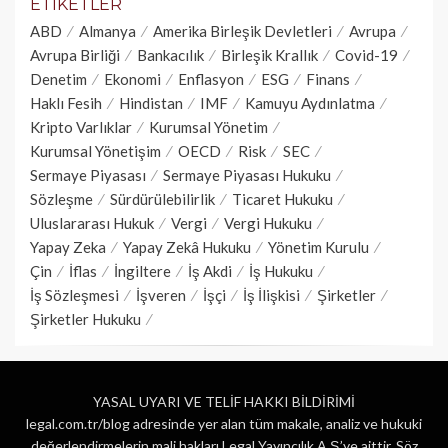
ETIKETLER
ABD
Almanya
Amerika Birleşik Devletleri
Avrupa
Avrupa Birliği
Bankacılık
Birleşik Krallık
Covid-19
Denetim
Ekonomi
Enflasyon
ESG
Finans
Haklı Fesih
Hindistan
IMF
Kamuyu Aydınlatma
Kripto Varlıklar
Kurumsal Yönetim
Kurumsal Yönetişim
OECD
Risk
SEC
Sermaye Piyasası
Sermaye Piyasası Hukuku
Sözleşme
Sürdürülebilirlik
Ticaret Hukuku
Uluslararası Hukuk
Vergi
Vergi Hukuku
Yapay Zeka
Yapay Zekâ Hukuku
Yönetim Kurulu
Çin
İflas
İngiltere
İş Akdi
İş Hukuku
İş Sözleşmesi
İşveren
İşçi
İş İlişkisi
Şirketler
Şirketler Hukuku
YASAL UYARI VE TELİF HAKKI BİLDİRİMİ
legal.com.tr/blog adresinde yer alan tüm makale, analiz ve hukuki
değerlendirmelerin mali hakları Legal Yayıncılık A.Ş.’ye aittir. Söz