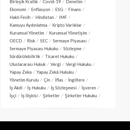
Birleşik Krallık
Covid-19
Denetim
Ekonomi
Enflasyon
ESG
Finans
Haklı Fesih
Hindistan
IMF
Kamuyu Aydınlatma
Kripto Varlıklar
Kurumsal Yönetim
Kurumsal Yönetişim
OECD
Risk
SEC
Sermaye Piyasası
Sermaye Piyasası Hukuku
Sözleşme
Sürdürülebilirlik
Ticaret Hukuku
Uluslararası Hukuk
Vergi
Vergi Hukuku
Yapay Zeka
Yapay Zekâ Hukuku
Yönetim Kurulu
Çin
İflas
İngiltere
İş Akdi
İş Hukuku
İş Sözleşmesi
İşveren
İşçi
İş İlişkisi
Şirketler
Şirketler Hukuku