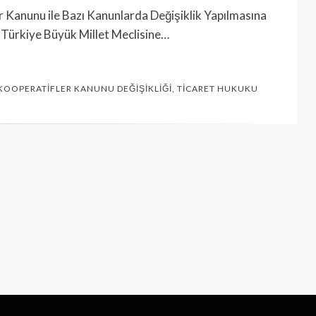
ler Kanunu ile Bazı Kanunlarda Değişiklik Yapılmasına
e Türkiye Büyük Millet Meclisine…
KOOPERATIFLER KANUNU DEĞIŞIKLIĞI
,
TICARET HUKUKU