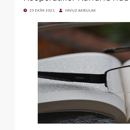
POSTED
25 EKIM 2021
YAVUZ AKBULAK
ON