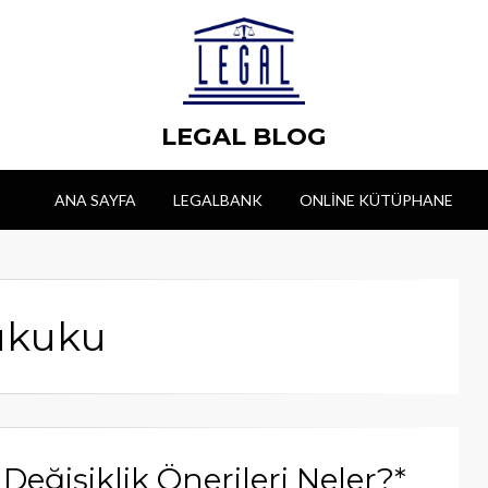
LEGAL BLOG
ANA SAYFA
LEGALBANK
ONLINE KÜTÜPHANE
Hukuku
eğişiklik Önerileri Neler?*