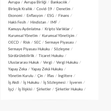
Avrupa
Avrupa Birliği
Bankacılık
Birleşik Krallık
Covid-19
Denetim
Ekonomi
Enflasyon
ESG
Finans
Haklı Fesih
Hindistan
IMF
Kamuyu Aydınlatma
Kripto Varlıklar
Kurumsal Yönetim
Kurumsal Yönetişim
OECD
Risk
SEC
Sermaye Piyasası
Sermaye Piyasası Hukuku
Sözleşme
Sürdürülebilirlik
Ticaret Hukuku
Uluslararası Hukuk
Vergi
Vergi Hukuku
Yapay Zeka
Yapay Zekâ Hukuku
Yönetim Kurulu
Çin
İflas
İngiltere
İş Akdi
İş Hukuku
İş Sözleşmesi
İşveren
İşçi
İş İlişkisi
Şirketler
Şirketler Hukuku