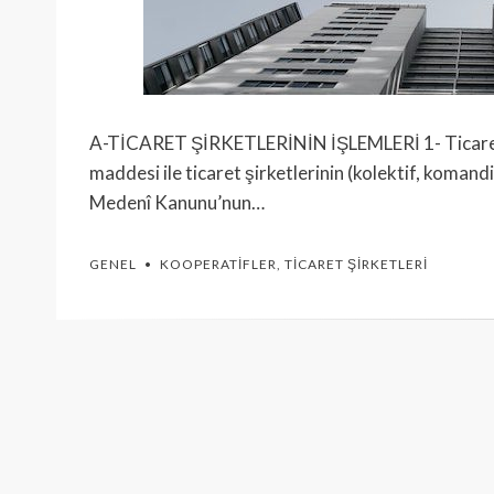
A-TİCARET ŞİRKETLERİNİN İŞLEMLERİ 1- Ticaret Ş
maddesi ile ticaret şirketlerinin (kolektif, komand
Medenî Kanunu’nun…
GENEL
KOOPERATIFLER
,
TICARET ŞIRKETLERI