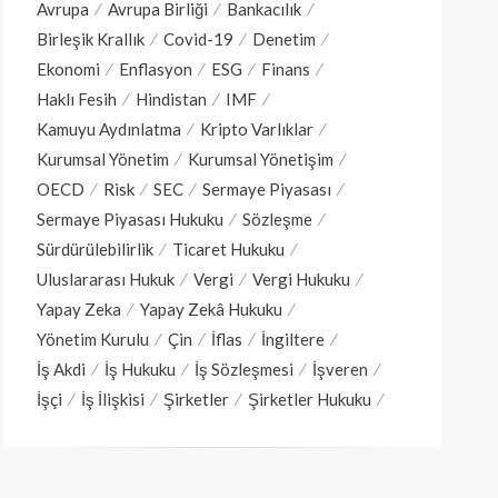
Avrupa
Avrupa Birliği
Bankacılık
Birleşik Krallık
Covid-19
Denetim
Ekonomi
Enflasyon
ESG
Finans
Haklı Fesih
Hindistan
IMF
Kamuyu Aydınlatma
Kripto Varlıklar
Kurumsal Yönetim
Kurumsal Yönetişim
OECD
Risk
SEC
Sermaye Piyasası
Sermaye Piyasası Hukuku
Sözleşme
Sürdürülebilirlik
Ticaret Hukuku
Uluslararası Hukuk
Vergi
Vergi Hukuku
Yapay Zeka
Yapay Zekâ Hukuku
Yönetim Kurulu
Çin
İflas
İngiltere
İş Akdi
İş Hukuku
İş Sözleşmesi
İşveren
İşçi
İş İlişkisi
Şirketler
Şirketler Hukuku