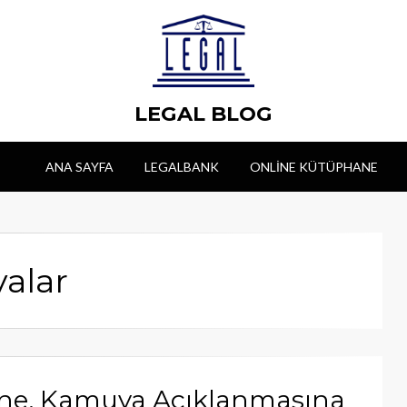
LEGAL BLOG
ANA SAYFA
LEGALBANK
ONLINE KÜTÜPHANE
valar
ine, Kamuya Açıklanmasına