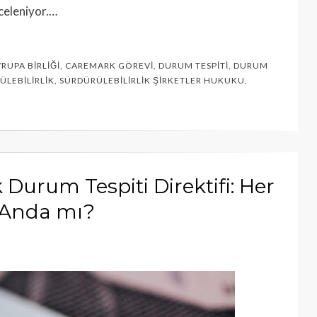
nceleniyor.…
RUPA BIRLIĞI
,
CAREMARK GÖREVI
,
DURUM TESPITI
,
DURUM
LEBILIRLIK
,
SÜRDÜRÜLEBILIRLIK ŞIRKETLER HUKUKU
,
 Durum Tespiti Direktifi: Her
ı Anda mı?