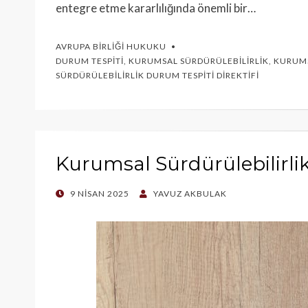
entegre etme kararlılığında önemli bir…
AVRUPA BIRLIĞI HUKUKU
DURUM TESPITI
,
KURUMSAL SÜRDÜRÜLEBILIRLIK
,
KURUMS
SÜRDÜRÜLEBILIRLIK DURUM TESPITI DIREKTIFI
Kurumsal Sürdürülebilirli
POSTED
9 NISAN 2025
YAVUZ AKBULAK
ON