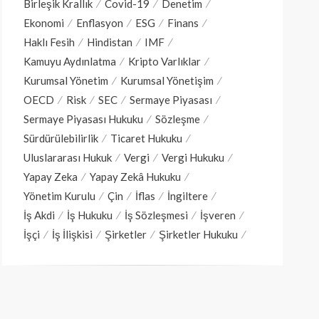
Birleşik Krallık
Covid-19
Denetim
Ekonomi
Enflasyon
ESG
Finans
Haklı Fesih
Hindistan
IMF
Kamuyu Aydınlatma
Kripto Varlıklar
Kurumsal Yönetim
Kurumsal Yönetişim
OECD
Risk
SEC
Sermaye Piyasası
Sermaye Piyasası Hukuku
Sözleşme
Sürdürülebilirlik
Ticaret Hukuku
Uluslararası Hukuk
Vergi
Vergi Hukuku
Yapay Zeka
Yapay Zekâ Hukuku
Yönetim Kurulu
Çin
İflas
İngiltere
İş Akdi
İş Hukuku
İş Sözleşmesi
İşveren
İşçi
İş İlişkisi
Şirketler
Şirketler Hukuku