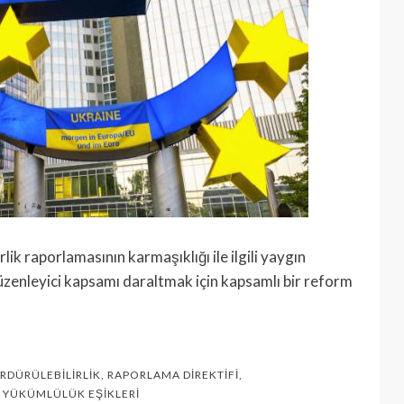
rlik raporlamasının karmaşıklığı ile ilgili yaygın
üzenleyici kapsamı daraltmak için kapsamlı bir reform
RDÜRÜLEBILIRLIK
,
RAPORLAMA DIREKTIFI
,
,
YÜKÜMLÜLÜK EŞIKLERI