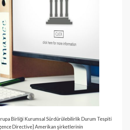
upa Birliği Kurumsal Sürdürülebilirlik Durum Tespiti
igence Directive] Amerikan şirketlerinin