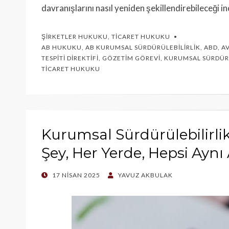
davranışlarını nasıl yeniden şekillendirebileceği i
ŞIRKETLER HUKUKU
,
TICARET HUKUKU
AB HUKUKU
,
AB KURUMSAL SÜRDÜRÜLEBILIRLIK
,
ABD
,
AV
TESPITI DIREKTIFI
,
GÖZETIM GÖREVI
,
KURUMSAL SÜRDÜRÜ
TICARET HUKUKU
Kurumsal Sürdürülebilirlik
Şey, Her Yerde, Hepsi Ayn
POSTED
17 NISAN 2025
YAVUZ AKBULAK
ON