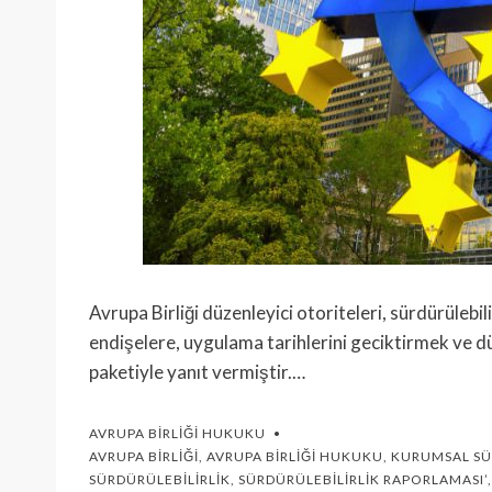
Avrupa Birliği düzenleyici otoriteleri, sürdürülebili
endişelere, uygulama tarihlerini geciktirmek ve d
paketiyle yanıt vermiştir.…
AVRUPA BIRLIĞI HUKUKU
AVRUPA BIRLIĞI
,
AVRUPA BIRLIĞI HUKUKU
,
KURUMSAL SÜ
SÜRDÜRÜLEBILIRLIK
,
SÜRDÜRÜLEBILIRLIK RAPORLAMASI’