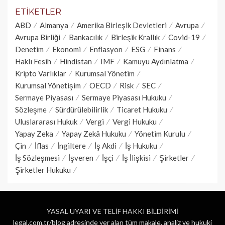
ETIKETLER
ABD
Almanya
Amerika Birleşik Devletleri
Avrupa
Avrupa Birliği
Bankacılık
Birleşik Krallık
Covid-19
Denetim
Ekonomi
Enflasyon
ESG
Finans
Haklı Fesih
Hindistan
IMF
Kamuyu Aydınlatma
Kripto Varlıklar
Kurumsal Yönetim
Kurumsal Yönetişim
OECD
Risk
SEC
Sermaye Piyasası
Sermaye Piyasası Hukuku
Sözleşme
Sürdürülebilirlik
Ticaret Hukuku
Uluslararası Hukuk
Vergi
Vergi Hukuku
Yapay Zeka
Yapay Zekâ Hukuku
Yönetim Kurulu
Çin
İflas
İngiltere
İş Akdi
İş Hukuku
İş Sözleşmesi
İşveren
İşçi
İş İlişkisi
Şirketler
Şirketler Hukuku
YASAL UYARI VE TELİF HAKKI BİLDİRİMİ
legal.com.tr/blog adresinde yer alan tüm makale, analiz ve hukuki