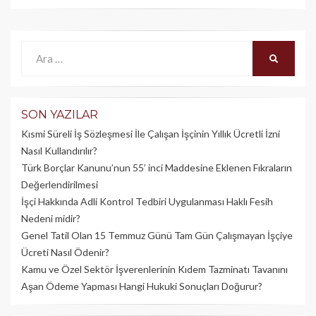
Ara:
ARA
SON YAZILAR
Kısmi Süreli İş Sözleşmesi İle Çalışan İşçinin Yıllık Üc­retli İzni
Nasıl Kullandırılır?
Türk Borçlar Kanunu’nun 55’ inci Maddesine Eklenen Fıkraların
Değerlendirilmesi
İşçi Hakkında Adli Kontrol Tedbiri Uygulanması Haklı Fesih
Nedeni midir?
Genel Tatil Olan 15 Temmuz Günü Tam Gün Çalışmayan İşçiye
Ücreti Nasıl Ödenir?
Kamu ve Özel Sektör İşverenlerinin Kıdem Tazminatı Tavanını
Aşan Ödeme Yapması Hangi Hukuki Sonuçları Doğurur?