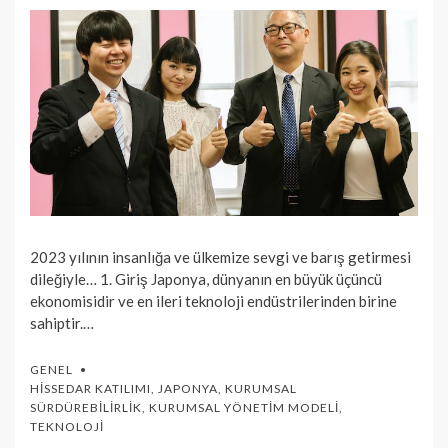
2023 yılının insanlığa ve ülkemize sevgi ve barış getirmesi
dileğiyle… 1. Giriş Japonya, dünyanın en büyük üçüncü
ekonomisidir ve en ileri teknoloji endüstrilerinden birine
sahiptir.…
GENEL
HISSEDAR KATILIMI
,
JAPONYA
,
KURUMSAL
SÜRDÜREBILIRLIK
,
KURUMSAL YÖNETIM MODELI
,
TEKNOLOJI