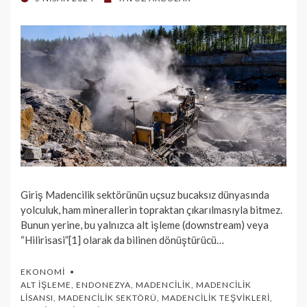
ON
Giriş Madencilik sektörünün uçsuz bucaksız dünyasında
yolculuk, ham minerallerin topraktan çıkarılmasıyla bitmez.
Bunun yerine, bu yalnızca alt işleme (downstream) veya
“Hilirisasi”[1] olarak da bilinen dönüştürücü…
EKONOMI
ALT İŞLEME
,
ENDONEZYA
,
MADENCILIK
,
MADENCILIK
LISANSI
,
MADENCILIK SEKTÖRÜ
,
MADENCILIK TEŞVIKLERI
,