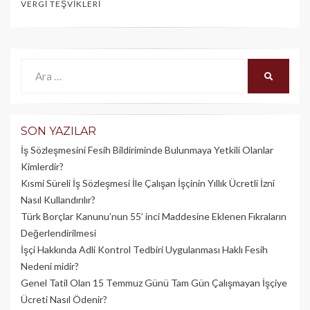
VERGI TEŞVIKLERI
Ara:
ARA
SON YAZILAR
İş Sözleşmesini Fesih Bildiriminde Bulunmaya Yetkili Olanlar
Kimlerdir?
Kısmi Süreli İş Sözleşmesi İle Çalışan İşçinin Yıllık Üc­retli İzni
Nasıl Kullandırılır?
Türk Borçlar Kanunu’nun 55’ inci Maddesine Eklenen Fıkraların
Değerlendirilmesi
İşçi Hakkında Adli Kontrol Tedbiri Uygulanması Haklı Fesih
Nedeni midir?
Genel Tatil Olan 15 Temmuz Günü Tam Gün Çalışmayan İşçiye
Ücreti Nasıl Ödenir?