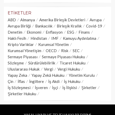
ETIKETLER
ABD
Almanya
Amerika Birleşik Devletleri
Avrupa
Avrupa Birliği
Bankacılık
Birleşik Krallık
Covid-19
Denetim
Ekonomi
Enflasyon
ESG
Finans
Haklı Fesih
Hindistan
IMF
Kamuyu Aydınlatma
Kripto Varlıklar
Kurumsal Yönetim
Kurumsal Yönetişim
OECD
Risk
SEC
Sermaye Piyasası
Sermaye Piyasası Hukuku
Sözleşme
Sürdürülebilirlik
Ticaret Hukuku
Uluslararası Hukuk
Vergi
Vergi Hukuku
Yapay Zeka
Yapay Zekâ Hukuku
Yönetim Kurulu
Çin
İflas
İngiltere
İş Akdi
İş Hukuku
İş Sözleşmesi
İşveren
İşçi
İş İlişkisi
Şirketler
Şirketler Hukuku
YASAL UYARI VE TELİF HAKKI BİLDİRİMİ