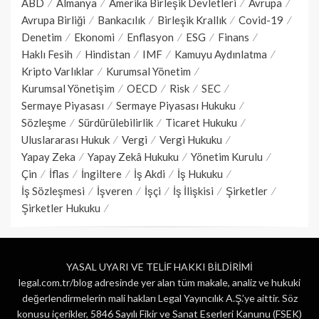
ABD
Almanya
Amerika Birleşik Devletleri
Avrupa
Avrupa Birliği
Bankacılık
Birleşik Krallık
Covid-19
Denetim
Ekonomi
Enflasyon
ESG
Finans
Haklı Fesih
Hindistan
IMF
Kamuyu Aydınlatma
Kripto Varlıklar
Kurumsal Yönetim
Kurumsal Yönetişim
OECD
Risk
SEC
Sermaye Piyasası
Sermaye Piyasası Hukuku
Sözleşme
Sürdürülebilirlik
Ticaret Hukuku
Uluslararası Hukuk
Vergi
Vergi Hukuku
Yapay Zeka
Yapay Zekâ Hukuku
Yönetim Kurulu
Çin
İflas
İngiltere
İş Akdi
İş Hukuku
İş Sözleşmesi
İşveren
İşçi
İş İlişkisi
Şirketler
Şirketler Hukuku
YASAL UYARI VE TELİF HAKKI BİLDİRİMİ
legal.com.tr/blog adresinde yer alan tüm makale, analiz ve hukuki
değerlendirmelerin mali hakları Legal Yayıncılık A.Ş.’ye aittir. Söz
konusu içerikler, 5846 Sayılı Fikir ve Sanat Eserleri Kanunu (FSEK)