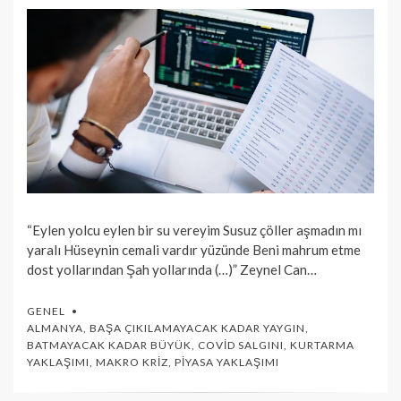
“Eylen yolcu eylen bir su vereyim Susuz çöller aşmadın mı
yaralı Hüseynin cemali vardır yüzünde Beni mahrum etme
dost yollarından Şah yollarında (…)” Zeynel Can…
GENEL
ALMANYA
,
BAŞA ÇIKILAMAYACAK KADAR YAYGIN
,
BATMAYACAK KADAR BÜYÜK
,
COVID SALGINI
,
KURTARMA
YAKLAŞIMI
,
MAKRO KRIZ
,
PIYASA YAKLAŞIMI