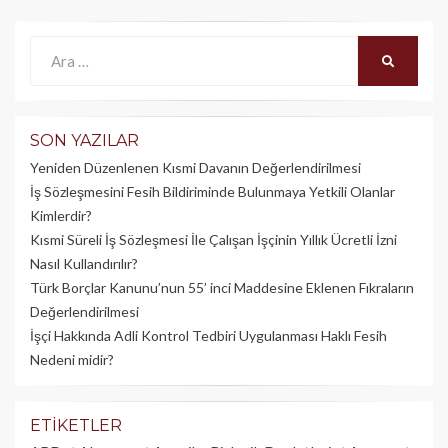
Ara:
ARA
SON YAZILAR
Yeniden Düzenlenen Kısmi Davanın Değerlendirilmesi
İş Sözleşmesini Fesih Bildiriminde Bulunmaya Yetkili Olanlar
Kimlerdir?
Kısmi Süreli İş Sözleşmesi İle Çalışan İşçinin Yıllık Üc­retli İzni
Nasıl Kullandırılır?
Türk Borçlar Kanunu’nun 55’ inci Maddesine Eklenen Fıkraların
Değerlendirilmesi
İşçi Hakkında Adli Kontrol Tedbiri Uygulanması Haklı Fesih
Nedeni midir?
ETIKETLER