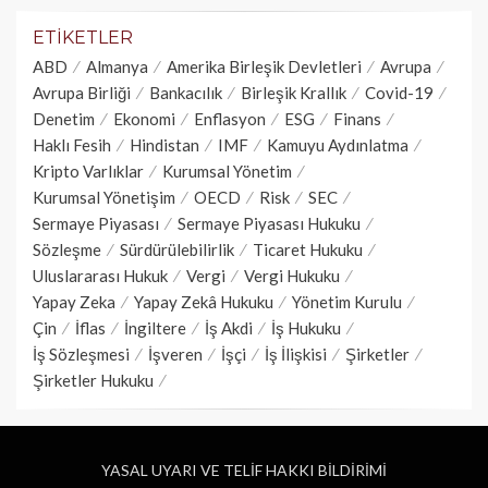
ETIKETLER
ABD
Almanya
Amerika Birleşik Devletleri
Avrupa
Avrupa Birliği
Bankacılık
Birleşik Krallık
Covid-19
Denetim
Ekonomi
Enflasyon
ESG
Finans
Haklı Fesih
Hindistan
IMF
Kamuyu Aydınlatma
Kripto Varlıklar
Kurumsal Yönetim
Kurumsal Yönetişim
OECD
Risk
SEC
Sermaye Piyasası
Sermaye Piyasası Hukuku
Sözleşme
Sürdürülebilirlik
Ticaret Hukuku
Uluslararası Hukuk
Vergi
Vergi Hukuku
Yapay Zeka
Yapay Zekâ Hukuku
Yönetim Kurulu
Çin
İflas
İngiltere
İş Akdi
İş Hukuku
İş Sözleşmesi
İşveren
İşçi
İş İlişkisi
Şirketler
Şirketler Hukuku
YASAL UYARI VE TELİF HAKKI BİLDİRİMİ