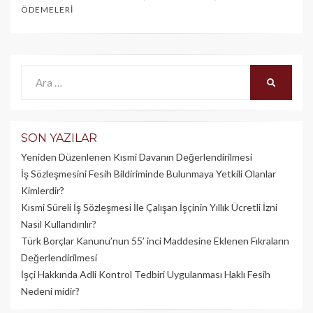
ÖDEMELERI
Ara:
ARA
SON YAZILAR
Yeniden Düzenlenen Kısmi Davanın Değerlendirilmesi
İş Sözleşmesini Fesih Bildiriminde Bulunmaya Yetkili Olanlar
Kimlerdir?
Kısmi Süreli İş Sözleşmesi İle Çalışan İşçinin Yıllık Üc­retli İzni
Nasıl Kullandırılır?
Türk Borçlar Kanunu’nun 55’ inci Maddesine Eklenen Fıkraların
Değerlendirilmesi
İşçi Hakkında Adli Kontrol Tedbiri Uygulanması Haklı Fesih
Nedeni midir?