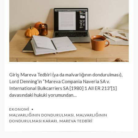
Giriş Mareva Tedbiri (ya da malvarlığının dondurulması),
Lord Denning’in “Mareva Compania Naveria SA v.
International Bulkcarriers SA [1980] 1 All ER 213”[1]
davasındaki hukuki yorumundan…
EKONOMI
MALVARLIĞININ DONDURULMASI
,
MALVARLIĞININ
DONDURULMASI KARARI
,
MAREVA TEDBIRI