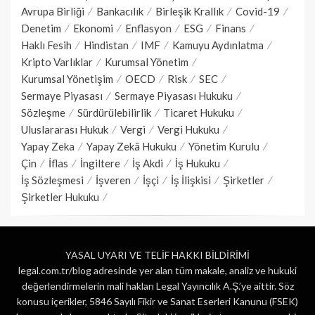
Avrupa Birliği
Bankacılık
Birleşik Krallık
Covid-19
Denetim
Ekonomi
Enflasyon
ESG
Finans
Haklı Fesih
Hindistan
IMF
Kamuyu Aydınlatma
Kripto Varlıklar
Kurumsal Yönetim
Kurumsal Yönetişim
OECD
Risk
SEC
Sermaye Piyasası
Sermaye Piyasası Hukuku
Sözleşme
Sürdürülebilirlik
Ticaret Hukuku
Uluslararası Hukuk
Vergi
Vergi Hukuku
Yapay Zeka
Yapay Zekâ Hukuku
Yönetim Kurulu
Çin
İflas
İngiltere
İş Akdi
İş Hukuku
İş Sözleşmesi
İşveren
İşçi
İş İlişkisi
Şirketler
Şirketler Hukuku
YASAL UYARI VE TELİF HAKKI BİLDİRİMİ
legal.com.tr/blog adresinde yer alan tüm makale, analiz ve hukuki
değerlendirmelerin mali hakları Legal Yayıncılık A.Ş.’ye aittir. Söz
konusu içerikler, 5846 Sayılı Fikir ve Sanat Eserleri Kanunu (FSEK)