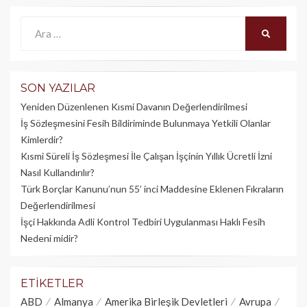
Ara:
ARA
SON YAZILAR
Yeniden Düzenlenen Kısmi Davanın Değerlendirilmesi
İş Sözleşmesini Fesih Bildiriminde Bulunmaya Yetkili Olanlar
Kimlerdir?
Kısmi Süreli İş Sözleşmesi İle Çalışan İşçinin Yıllık Üc­retli İzni
Nasıl Kullandırılır?
Türk Borçlar Kanunu’nun 55’ inci Maddesine Eklenen Fıkraların
Değerlendirilmesi
İşçi Hakkında Adli Kontrol Tedbiri Uygulanması Haklı Fesih
Nedeni midir?
ETIKETLER
ABD
Almanya
Amerika Birleşik Devletleri
Avrupa