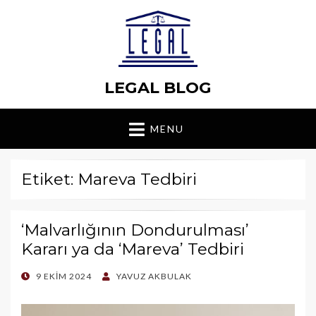
LEGAL BLOG
MENU
Etiket: Mareva Tedbiri
‘Malvarlığının Dondurulması’
Kararı ya da ‘Mareva’ Tedbiri
POSTED
9 EKIM 2024
YAVUZ AKBULAK
ON