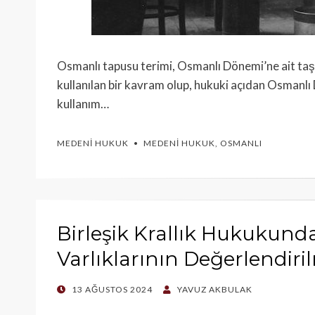
Osmanlı tapusu terimi, Osmanlı Dönemi’ne ait taş
kullanılan bir kavram olup, hukuki açıdan Osmanlı
kullanım…
MEDENI HUKUK
MEDENI HUKUK
,
OSMANLI
Birleşik Krallık Hukukund
Varlıklarının Değerlendiri
POSTED
13 AĞUSTOS 2024
YAVUZ AKBULAK
ON