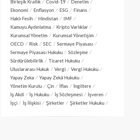
Birleşik Krallık
Covid-19
Denetim
Ekonomi
Enflasyon
ESG
Finans
Haklı Fesih
Hindistan
IMF
Kamuyu Aydınlatma
Kripto Varlıklar
Kurumsal Yönetim
Kurumsal Yönetişim
OECD
Risk
SEC
Sermaye Piyasası
Sermaye Piyasası Hukuku
Sözleşme
Sürdürülebilirlik
Ticaret Hukuku
Uluslararası Hukuk
Vergi
Vergi Hukuku
Yapay Zeka
Yapay Zekâ Hukuku
Yönetim Kurulu
Çin
İflas
İngiltere
İş Akdi
İş Hukuku
İş Sözleşmesi
İşveren
İşçi
İş İlişkisi
Şirketler
Şirketler Hukuku