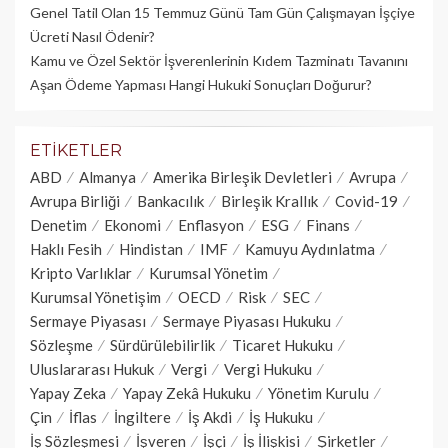
Genel Tatil Olan 15 Temmuz Günü Tam Gün Çalışmayan İşçiye
Ücreti Nasıl Ödenir?
Kamu ve Özel Sektör İşverenlerinin Kıdem Tazminatı Tavanını
Aşan Ödeme Yapması Hangi Hukuki Sonuçları Doğurur?
ETIKETLER
ABD
Almanya
Amerika Birleşik Devletleri
Avrupa
Avrupa Birliği
Bankacılık
Birleşik Krallık
Covid-19
Denetim
Ekonomi
Enflasyon
ESG
Finans
Haklı Fesih
Hindistan
IMF
Kamuyu Aydınlatma
Kripto Varlıklar
Kurumsal Yönetim
Kurumsal Yönetişim
OECD
Risk
SEC
Sermaye Piyasası
Sermaye Piyasası Hukuku
Sözleşme
Sürdürülebilirlik
Ticaret Hukuku
Uluslararası Hukuk
Vergi
Vergi Hukuku
Yapay Zeka
Yapay Zekâ Hukuku
Yönetim Kurulu
Çin
İflas
İngiltere
İş Akdi
İş Hukuku
İş Sözleşmesi
İşveren
İşçi
İş İlişkisi
Şirketler