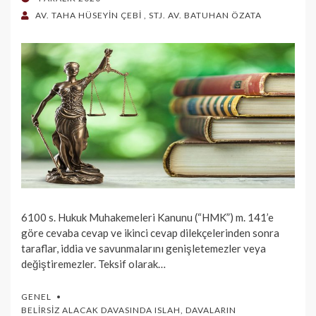
ON
AV. TAHA HÜSEYİN ÇEBİ
,
STJ. AV. BATUHAN ÖZATA
6100 s. Hukuk Muhakemeleri Kanunu (“HMK”) m. 141’e
göre cevaba cevap ve ikinci cevap dilekçelerinden sonra
taraflar, iddia ve savunmalarını genişletemezler veya
değiştiremezler. Teksif olarak…
GENEL
BELIRSIZ ALACAK DAVASINDA ISLAH
,
DAVALARIN