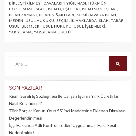
BIRLEŞTIRILMESI
,
DAVALARIN YIĞILMASI
,
HÜKMÜN
BOZULMASI
,
ISLAH
,
ISLAH ÇEŞITLERI
,
ISLAH SONUÇLARI
,
ISLAH ZAMANI
,
ISLAHIN ŞARTLARI
,
KISMI DAVADA ISLAH
,
MEDENI USUL HUKUKU
,
SEÇIMLIK HAKLARDA ISLAH
,
TARAF
USUL İŞLEMLERI
,
USUL HUKUKU
,
USUL İŞLEMLERI
,
YARGILAMA
,
YARGILAMA USULÜ
Ara:
ARA
SON YAZILAR
Kısmi Süreli İş Sözleşmesi İle Çalışan İşçinin Yıllık Üc­retli İzni
Nasıl Kullandırılır?
Türk Borçlar Kanunu’nun 55’ inci Maddesine Eklenen Fıkraların
Değerlendirilmesi
İşçi Hakkında Adli Kontrol Tedbiri Uygulanması Haklı Fesih
Nedeni midir?