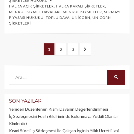
ŞIRKETLER HUKUKU
HALKA AÇIK ŞIRKETLER
,
HALKA KAPALI ŞIRKETLER
,
MENKUL KIYMET DAVALARI
,
MENKUL KIYMETLER
,
SERMAYE
PIYASASI HUKUKU
,
TOPLU DAVA
,
UNICORN
,
UNICORN
ŞIRKETLERI
Yazı
PAGE
1
PAGE
2
PAGE
3
SONRAKI
dolaşımı
>
Ara:
ARA
SON YAZILAR
Yeniden Düzenlenen Kısmi Davanın Değerlendirilmesi
İş Sözleşmesini Fesih Bildiriminde Bulunmaya Yetkili Olanlar
Kimlerdir?
Kısmi Süreli İş Sözleşmesi İle Çalışan İşçinin Yıllık Üc­retli İzni