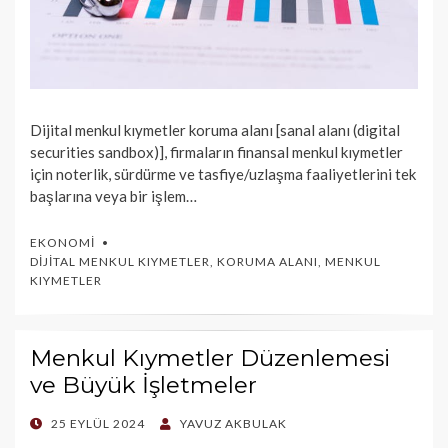
Dijital menkul kıymetler koruma alanı [sanal alanı (digital
securities sandbox)], firmaların finansal menkul kıymetler
için noterlik, sürdürme ve tasfiye/uzlaşma faaliyetlerini tek
başlarına veya bir işlem…
EKONOMI
DIJITAL MENKUL KIYMETLER
,
KORUMA ALANI
,
MENKUL
KIYMETLER
Menkul Kıymetler Düzenlemesi
ve Büyük İşletmeler
POSTED
25 EYLÜL 2024
YAVUZ AKBULAK
ON