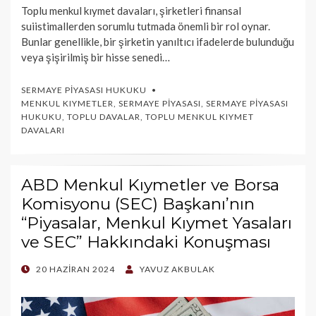
Toplu menkul kıymet davaları, şirketleri finansal
suiistimallerden sorumlu tutmada önemli bir rol oynar.
Bunlar genellikle, bir şirketin yanıltıcı ifadelerde bulunduğu
veya şişirilmiş bir hisse senedi…
SERMAYE PIYASASI HUKUKU
MENKUL KIYMETLER
,
SERMAYE PIYASASI
,
SERMAYE PIYASASI
HUKUKU
,
TOPLU DAVALAR
,
TOPLU MENKUL KIYMET
DAVALARI
ABD Menkul Kıymetler ve Borsa
Komisyonu (SEC) Başkanı’nın
“Piyasalar, Menkul Kıymet Yasaları
ve SEC” Hakkındaki Konuşması
POSTED
20 HAZIRAN 2024
YAVUZ AKBULAK
ON