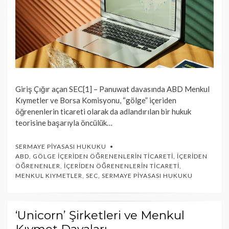
Giriş Çığır açan SEC[1] – Panuwat davasında ABD Menkul
Kıymetler ve Borsa Komisyonu, “gölge” içeriden
öğrenenlerin ticareti olarak da adlandırılan bir hukuk
teorisine başarıyla öncülük…
SERMAYE PIYASASI HUKUKU
ABD
,
GÖLGE İÇERIDEN ÖĞRENENLERIN TICARETI
,
İÇERIDEN
ÖĞRENENLER
,
İÇERIDEN ÖĞRENENLERIN TICARETI
,
MENKUL KIYMETLER
,
SEC
,
SERMAYE PIYASASI HUKUKU
‘Unicorn’ Şirketleri ve Menkul
Kıymet Davaları