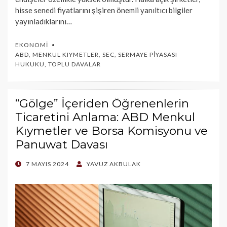
hisse senedi fiyatlarını şişiren önemli yanıltıcı bilgiler
yayınladıklarını…
EKONOMI
ABD
,
MENKUL KIYMETLER
,
SEC
,
SERMAYE PIYASASI
HUKUKU
,
TOPLU DAVALAR
“Gölge” İçeriden Öğrenenlerin
Ticaretini Anlama: ABD Menkul
Kıymetler ve Borsa Komisyonu ve
Panuwat Davası
POSTED
7 MAYIS 2024
YAVUZ AKBULAK
ON