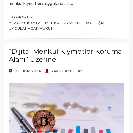
menkul kıymetlere uygulanacak…
EKONOMI
ARACI KURUMLAR
,
MENKUL KIYMETLER
,
SÖZLEŞME
,
UYGULANACAK HUKUK
“Dijital Menkul Kıymetler Koruma
Alanı” Üzerine
POSTED
31 EKIM 2024
YAVUZ AKBULAK
ON