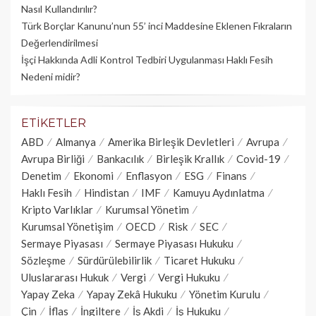
Nasıl Kullandırılır?
Türk Borçlar Kanunu’nun 55’ inci Maddesine Eklenen Fıkraların
Değerlendirilmesi
İşçi Hakkında Adli Kontrol Tedbiri Uygulanması Haklı Fesih
Nedeni midir?
ETIKETLER
ABD
Almanya
Amerika Birleşik Devletleri
Avrupa
Avrupa Birliği
Bankacılık
Birleşik Krallık
Covid-19
Denetim
Ekonomi
Enflasyon
ESG
Finans
Haklı Fesih
Hindistan
IMF
Kamuyu Aydınlatma
Kripto Varlıklar
Kurumsal Yönetim
Kurumsal Yönetişim
OECD
Risk
SEC
Sermaye Piyasası
Sermaye Piyasası Hukuku
Sözleşme
Sürdürülebilirlik
Ticaret Hukuku
Uluslararası Hukuk
Vergi
Vergi Hukuku
Yapay Zeka
Yapay Zekâ Hukuku
Yönetim Kurulu
Çin
İflas
İngiltere
İş Akdi
İş Hukuku