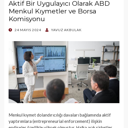
Aktif Bir Uygulayıcı Olarak ABD
Menkul Kıymetler ve Borsa
Komisyonu
POSTED
24 MAYIS 2024
YAVUZ AKBULAK
ON
Menkul kıymet dolandırıcılığı davaları bağlamında aktif
yaptırımlara (entrepreneurial enforcement) ilişkin
endişeler özellikle yüksek olmuştur. Halka açık şirketler,