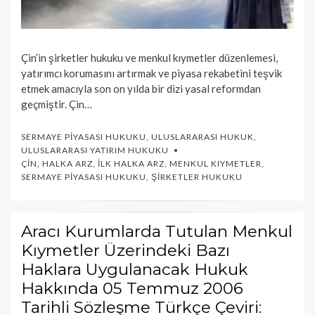
Çin’in şirketler hukuku ve menkul kıymetler düzenlemesi,
yatırımcı korumasını artırmak ve piyasa rekabetini teşvik
etmek amacıyla son on yılda bir dizi yasal reformdan
geçmiştir. Çin…
SERMAYE PIYASASI HUKUKU
,
ULUSLARARASI HUKUK
,
ULUSLARARASI YATIRIM HUKUKU
ÇIN
,
HALKA ARZ
,
İLK HALKA ARZ
,
MENKUL KIYMETLER
,
SERMAYE PIYASASI HUKUKU
,
ŞIRKETLER HUKUKU
Aracı Kurumlarda Tutulan Menkul
Kıymetler Üzerindeki Bazı
Haklara Uygulanacak Hukuk
Hakkında 05 Temmuz 2006
Tarihli Sözleşme Türkçe Çeviri: