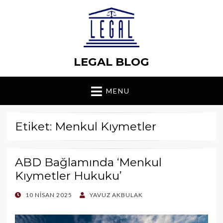
LEGAL BLOG
MENU
Etiket: Menkul Kıymetler
ABD Bağlamında ‘Menkul
Kıymetler Hukuku’
POSTED
10 NISAN 2025
YAVUZ AKBULAK
ON