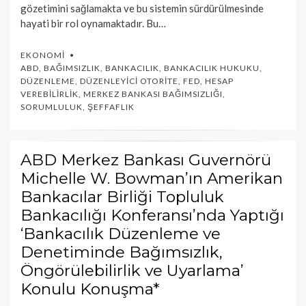
gözetimini sağlamakta ve bu sistemin sürdürülmesinde
hayati bir rol oynamaktadır. Bu…
EKONOMI
ABD
,
BAĞIMSIZLIK
,
BANKACILIK
,
BANKACILIK HUKUKU
,
DÜZENLEME
,
DÜZENLEYICI OTORITE
,
FED
,
HESAP
VEREBILIRLIK
,
MERKEZ BANKASI BAĞIMSIZLIĞI
,
SORUMLULUK
,
ŞEFFAFLIK
ABD Merkez Bankası Guvernörü
Michelle W. Bowman’ın Amerikan
Bankacılar Birliği Topluluk
Bankacılığı Konferansı’nda Yaptığı
‘Bankacılık Düzenleme ve
Denetiminde Bağımsızlık,
Öngörülebilirlik ve Uyarlama’
Konulu Konuşma*