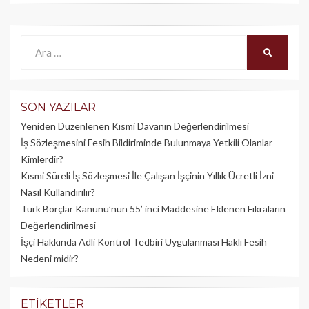
Ara:
ARA
SON YAZILAR
Yeniden Düzenlenen Kısmi Davanın Değerlendirilmesi
İş Sözleşmesini Fesih Bildiriminde Bulunmaya Yetkili Olanlar
Kimlerdir?
Kısmi Süreli İş Sözleşmesi İle Çalışan İşçinin Yıllık Üc­retli İzni
Nasıl Kullandırılır?
Türk Borçlar Kanunu’nun 55’ inci Maddesine Eklenen Fıkraların
Değerlendirilmesi
İşçi Hakkında Adli Kontrol Tedbiri Uygulanması Haklı Fesih
Nedeni midir?
ETIKETLER