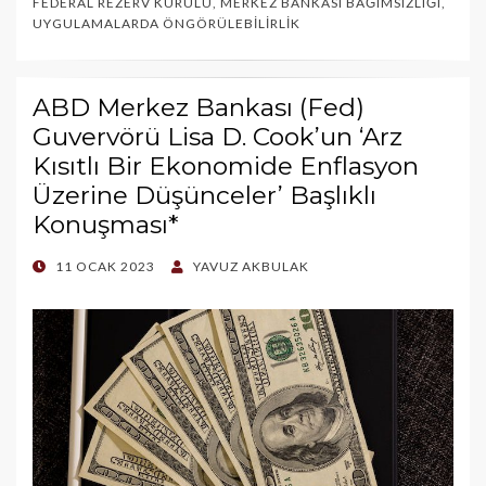
FEDERAL REZERV KURULU
,
MERKEZ BANKASI BAĞIMSIZLIĞI
,
UYGULAMALARDA ÖNGÖRÜLEBILIRLIK
ABD Merkez Bankası (Fed)
Guvervörü Lisa D. Cook’un ‘Arz
Kısıtlı Bir Ekonomide Enflasyon
Üzerine Düşünceler’ Başlıklı
Konuşması*
POSTED
11 OCAK 2023
YAVUZ AKBULAK
ON