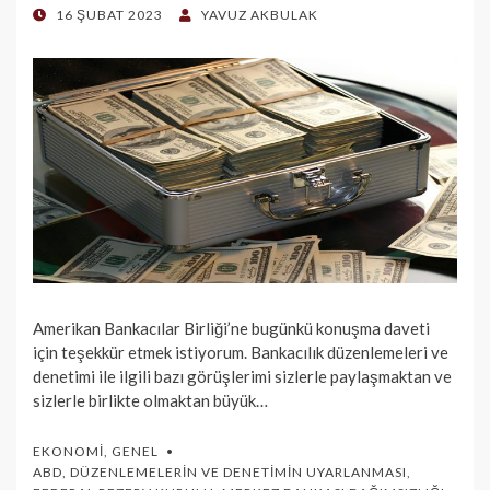
POSTED
16 ŞUBAT 2023
YAVUZ AKBULAK
ON
Amerikan Bankacılar Birliği’ne bugünkü konuşma daveti
için teşekkür etmek istiyorum. Bankacılık düzenlemeleri ve
denetimi ile ilgili bazı görüşlerimi sizlerle paylaşmaktan ve
sizlerle birlikte olmaktan büyük…
EKONOMI
,
GENEL
ABD
,
DÜZENLEMELERIN VE DENETIMIN UYARLANMASI
,