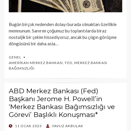
Bugün birçok nedenden dolayı burada olmaktan özellikle
memnunum. Sanırım çoğumuz bu toplantılarda biraz
nostaljik bir çekim hissediyoruz, ancak bu çılgın görüşme
döngüsünü bir daha asla…
GENEL
AMERIKAN MERKEZ BANKASI
,
FED
,
MERKEZ BANKASI
BAĞIMSIZLIĞI
ABD Merkez Bankası (Fed)
Başkanı Jerome H. Powell’in
‘Merkez Bankası Bağımsızlığı ve
Görevi’ Başlıklı Konuşması*
POSTED
11 OCAK 2023
YAVUZ AKBULAK