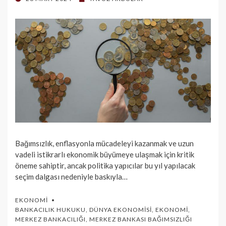
ON
Bağımsızlık, enflasyonla mücadeleyi kazanmak ve uzun
vadeli istikrarlı ekonomik büyümeye ulaşmak için kritik
öneme sahiptir, ancak politika yapıcılar bu yıl yapılacak
seçim dalgası nedeniyle baskıyla…
EKONOMI
BANKACILIK HUKUKU
,
DÜNYA EKONOMISI
,
EKONOMI
,
MERKEZ BANKACILIĞI
,
MERKEZ BANKASI BAĞIMSIZLIĞI