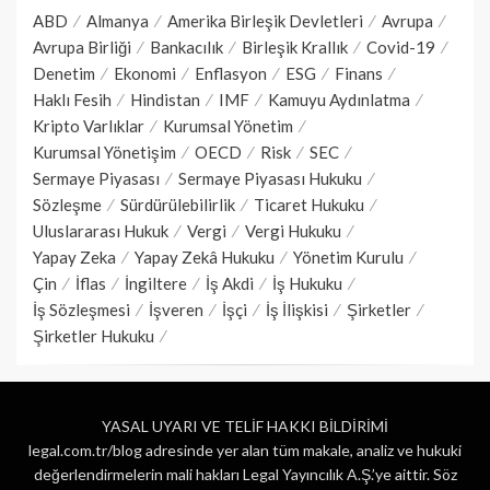
ABD
Almanya
Amerika Birleşik Devletleri
Avrupa
Avrupa Birliği
Bankacılık
Birleşik Krallık
Covid-19
Denetim
Ekonomi
Enflasyon
ESG
Finans
Haklı Fesih
Hindistan
IMF
Kamuyu Aydınlatma
Kripto Varlıklar
Kurumsal Yönetim
Kurumsal Yönetişim
OECD
Risk
SEC
Sermaye Piyasası
Sermaye Piyasası Hukuku
Sözleşme
Sürdürülebilirlik
Ticaret Hukuku
Uluslararası Hukuk
Vergi
Vergi Hukuku
Yapay Zeka
Yapay Zekâ Hukuku
Yönetim Kurulu
Çin
İflas
İngiltere
İş Akdi
İş Hukuku
İş Sözleşmesi
İşveren
İşçi
İş İlişkisi
Şirketler
Şirketler Hukuku
YASAL UYARI VE TELİF HAKKI BİLDİRİMİ
legal.com.tr/blog adresinde yer alan tüm makale, analiz ve hukuki
değerlendirmelerin mali hakları Legal Yayıncılık A.Ş.’ye aittir. Söz