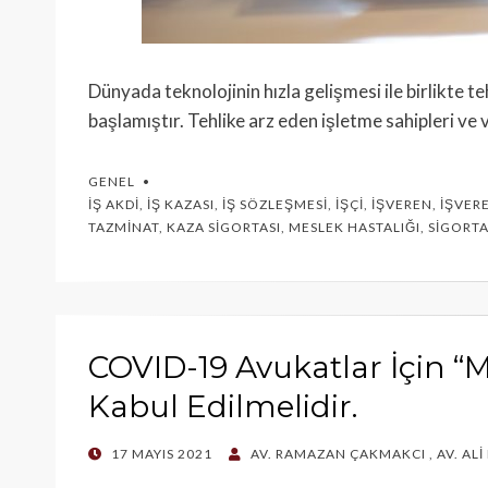
Dünyada teknolojinin hızla gelişmesi ile birlikte t
başlamıştır. Tehlike arz eden işletme sahipleri ve
GENEL
İŞ AKDI
,
İŞ KAZASI
,
İŞ SÖZLEŞMESI
,
İŞÇI
,
İŞVEREN
,
İŞVER
TAZMINAT
,
KAZA SIGORTASI
,
MESLEK HASTALIĞI
,
SIGORT
COVID-19 Avukatlar İçin “M
Kabul Edilmelidir.
POSTED
17 MAYIS 2021
AV. RAMAZAN ÇAKMAKCI
,
AV. AL
ON