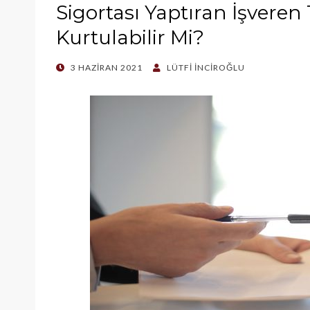
Sigortası Yaptıran İşver
Kurtulabilir Mi?
POSTED
3 HAZIRAN 2021
LÜTFI İNCIROĞLU
ON