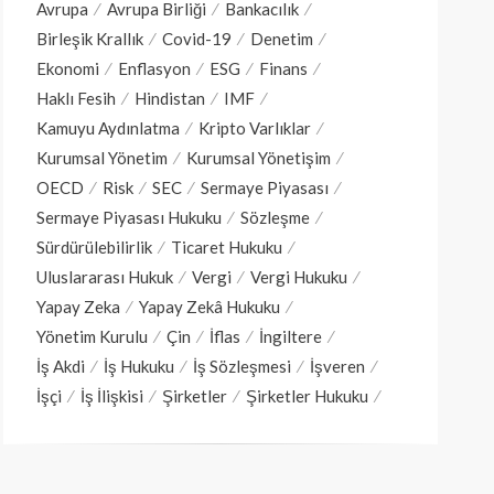
Avrupa
Avrupa Birliği
Bankacılık
Birleşik Krallık
Covid-19
Denetim
Ekonomi
Enflasyon
ESG
Finans
Haklı Fesih
Hindistan
IMF
Kamuyu Aydınlatma
Kripto Varlıklar
Kurumsal Yönetim
Kurumsal Yönetişim
OECD
Risk
SEC
Sermaye Piyasası
Sermaye Piyasası Hukuku
Sözleşme
Sürdürülebilirlik
Ticaret Hukuku
Uluslararası Hukuk
Vergi
Vergi Hukuku
Yapay Zeka
Yapay Zekâ Hukuku
Yönetim Kurulu
Çin
İflas
İngiltere
İş Akdi
İş Hukuku
İş Sözleşmesi
İşveren
İşçi
İş İlişkisi
Şirketler
Şirketler Hukuku