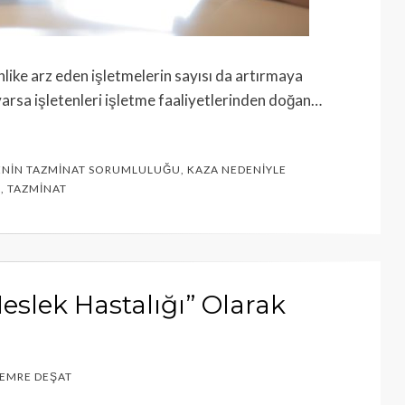
ehlike arz eden işletmelerin sayısı da artırmaya
 varsa işletenleri işletme faaliyetlerinden doğan…
ENIN TAZMINAT SORUMLULUĞU
,
KAZA NEDENIYLE
A
,
TAZMINAT
eslek Hastalığı” Olarak
İ EMRE DEŞAT