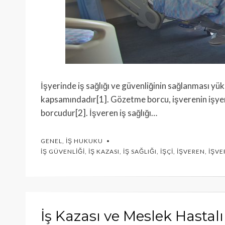
İşyerinde iş sağlığı ve güvenliğinin sağlanması y
kapsamındadır[1]. Gözetme borcu, işverenin işyeri
borcudur[2]. İşveren iş sağlığı…
GENEL
,
İŞ HUKUKU
İŞ GÜVENLIĞI
,
İŞ KAZASI
,
İŞ SAĞLIĞI
,
İŞÇI
,
İŞVEREN
,
İŞVE
İş Kazası ve Meslek Hastalı