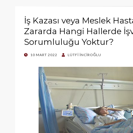
İş Kazası veya Meslek Hast
Zararda Hangi Hallerde İ
Sorumluluğu Yoktur?
POSTED
10 MART 2022
LÜTFI İNCIROĞLU
ON