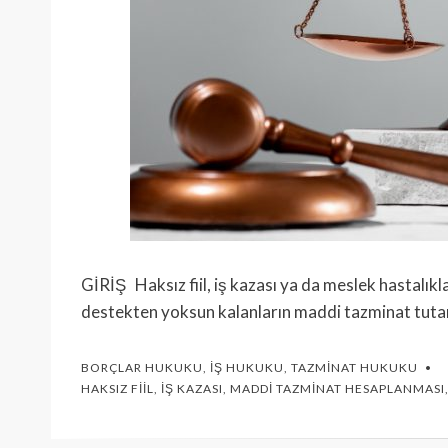
GİRİŞ Haksız fiil, iş kazası ya da meslek hastalık
destekten yoksun kalanların maddi tazminat tuta
BORÇLAR HUKUKU
,
İŞ HUKUKU
,
TAZMINAT HUKUKU
HAKSIZ FIIL
,
İŞ KAZASI
,
MADDI TAZMINAT HESAPLANMASI