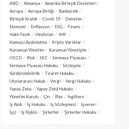
ABD
Almanya
Amerika Birleşik Devletleri
Avrupa
Avrupa Birliği
Bankacılık
Birleşik Krallık
Covid-19
Denetim
Ekonomi
Enflasyon
ESG
Finans
Haklı Fesih
Hindistan
IMF
Kamuyu Aydınlatma
Kripto Varlıklar
Kurumsal Yönetim
Kurumsal Yönetişim
OECD
Risk
SEC
Sermaye Piyasası
Sermaye Piyasası Hukuku
Sözleşme
Sürdürülebilirlik
Ticaret Hukuku
Uluslararası Hukuk
Vergi
Vergi Hukuku
Yapay Zeka
Yapay Zekâ Hukuku
Yönetim Kurulu
Çin
İflas
İngiltere
İş Akdi
İş Hukuku
İş Sözleşmesi
İşveren
İşçi
İş İlişkisi
Şirketler
Şirketler Hukuku