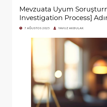
Mevzuata Uyum Soruşturm
Investigation Process] Adı
POSTED
7 AĞUSTOS 2025
YAVUZ AKBULAK
ON