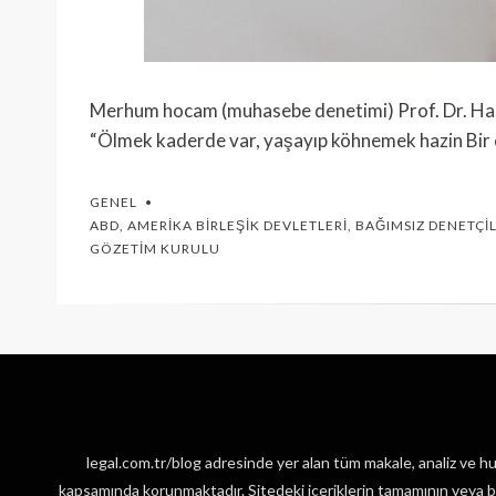
Merhum hocam (muhasebe denetimi) Prof. Dr. H
“Ölmek kaderde var, yaşayıp köhnemek hazin Bir
GENEL
ABD
,
AMERIKA BIRLEŞIK DEVLETLERI
,
BAĞIMSIZ DENETÇI
GÖZETIM KURULU
legal.com.tr/blog adresinde yer alan tüm makale, analiz ve huk
kapsamında korunmaktadır. Sitedeki içeriklerin tamamının veya bir