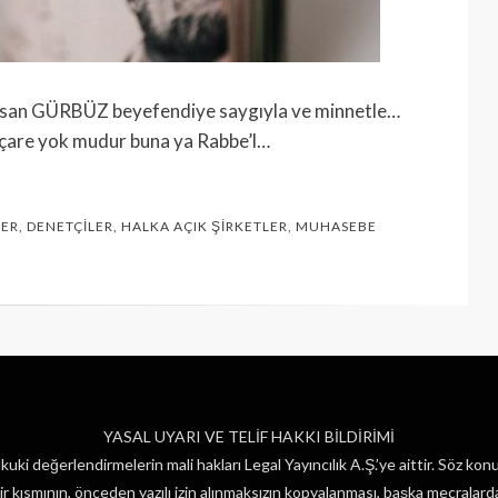
asan GÜRBÜZ beyefendiye saygıyla ve minnetle…
 çare yok mudur buna ya Rabbe’l…
LER
,
DENETÇILER
,
HALKA AÇIK ŞIRKETLER
,
MUHASEBE
YASAL UYARI VE TELİF HAKKI BİLDİRİMİ
uki değerlendirmelerin mali hakları Legal Yayıncılık A.Ş.’ye aittir. Söz konu
 kısmının, önceden yazılı izin alınmaksızın kopyalanması, başka mecralarda 