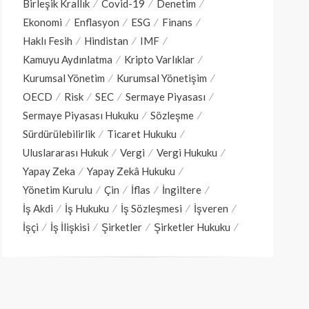
Birleşik Krallık
Covid-19
Denetim
Ekonomi
Enflasyon
ESG
Finans
Haklı Fesih
Hindistan
IMF
Kamuyu Aydınlatma
Kripto Varlıklar
Kurumsal Yönetim
Kurumsal Yönetişim
OECD
Risk
SEC
Sermaye Piyasası
Sermaye Piyasası Hukuku
Sözleşme
Sürdürülebilirlik
Ticaret Hukuku
Uluslararası Hukuk
Vergi
Vergi Hukuku
Yapay Zeka
Yapay Zekâ Hukuku
Yönetim Kurulu
Çin
İflas
İngiltere
İş Akdi
İş Hukuku
İş Sözleşmesi
İşveren
İşçi
İş İlişkisi
Şirketler
Şirketler Hukuku