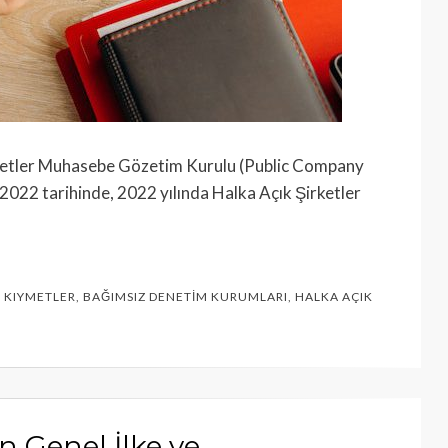
rketler Muhasebe Gözetim Kurulu (Public Company
22 tarihinde, 2022 yılında Halka Açık Şirketler
 KIYMETLER
,
BAĞIMSIZ DENETIM KURUMLARI
,
HALKA AÇIK
n Genel İlke ve