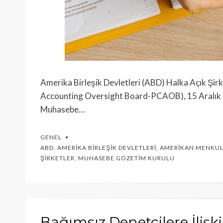
Amerika Birleşik Devletleri (ABD) Halka Açık Şi
Accounting Oversight Board-PCAOB), 15 Aralık 20
Muhasebe…
GENEL
ABD
,
AMERIKA BIRLEŞIK DEVLETLERI
,
AMERIKAN MENKUL
ŞIRKETLER
,
MUHASEBE GÖZETIM KURULU
Bağımsız Denetçilere İlişki