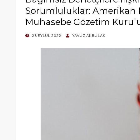
Sorumluluklar: Amerikan H
Muhasebe Gözetim Kurul
POSTED
28 EYLÜL 2022
YAVUZ AKBULAK
ON