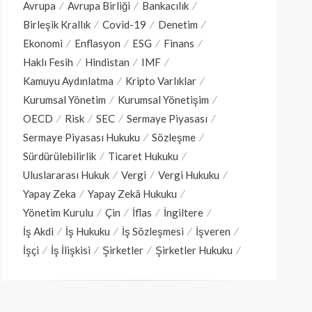
Avrupa
Avrupa Birliği
Bankacılık
Birleşik Krallık
Covid-19
Denetim
Ekonomi
Enflasyon
ESG
Finans
Haklı Fesih
Hindistan
IMF
Kamuyu Aydınlatma
Kripto Varlıklar
Kurumsal Yönetim
Kurumsal Yönetişim
OECD
Risk
SEC
Sermaye Piyasası
Sermaye Piyasası Hukuku
Sözleşme
Sürdürülebilirlik
Ticaret Hukuku
Uluslararası Hukuk
Vergi
Vergi Hukuku
Yapay Zeka
Yapay Zekâ Hukuku
Yönetim Kurulu
Çin
İflas
İngiltere
İş Akdi
İş Hukuku
İş Sözleşmesi
İşveren
İşçi
İş İlişkisi
Şirketler
Şirketler Hukuku