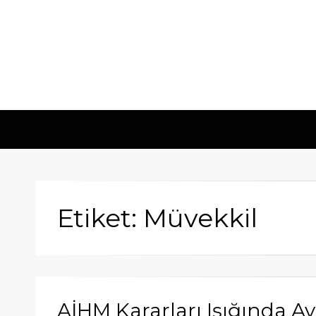
Etiket: Müvekkil
AİHM Kararları Işığında Avu