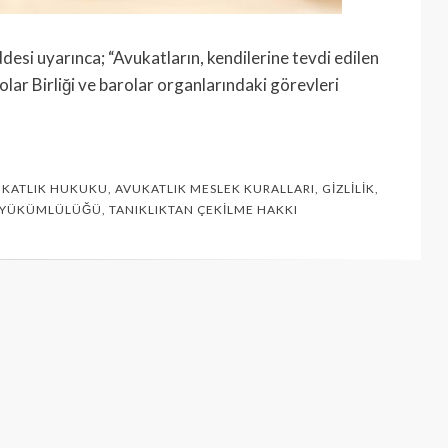
esi uyarınca; “Avukatların, kendilerine tevdi edilen
lar Birliği ve barolar organlarındaki görevleri
KATLIK HUKUKU
,
AVUKATLIK MESLEK KURALLARI
,
GIZLILIK
,
A YÜKÜMLÜLÜĞÜ
,
TANIKLIKTAN ÇEKILME HAKKI