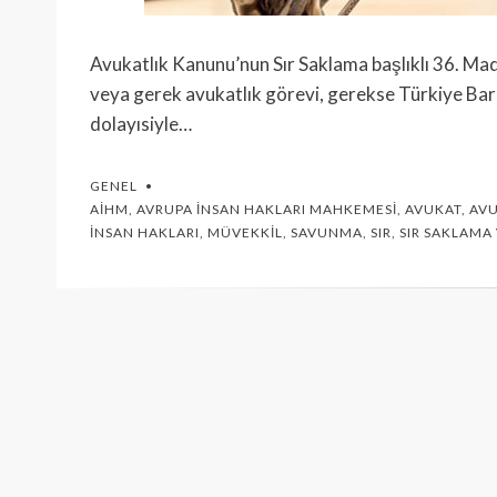
Avukatlık Kanunu’nun Sır Saklama başlıklı 36. Madd
veya gerek avukatlık görevi, gerekse Türkiye Baro
dolayısiyle…
GENEL
AİHM
,
AVRUPA İNSAN HAKLARI MAHKEMESI
,
AVUKAT
,
AVU
İNSAN HAKLARI
,
MÜVEKKIL
,
SAVUNMA
,
SIR
,
SIR SAKLAM