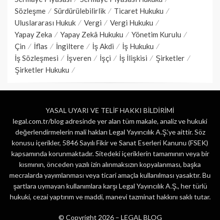
Sözleşme
Sürdürülebilirlik
Ticaret Hukuku
Uluslararası Hukuk
Vergi
Vergi Hukuku
Yapay Zeka
Yapay Zekâ Hukuku
Yönetim Kurulu
Çin
İflas
İngiltere
İş Akdi
İş Hukuku
İş Sözleşmesi
İşveren
İşçi
İş İlişkisi
Şirketler
Şirketler Hukuku
YASAL UYARI VE TELİF HAKKI BİLDİRİMİ
legal.com.tr/blog adresinde yer alan tüm makale, analiz ve hukuki
değerlendirmelerin mali hakları Legal Yayıncılık A.Ş.’ye aittir. Söz
konusu içerikler, 5846 Sayılı Fikir ve Sanat Eserleri Kanunu (FSEK)
kapsamında korunmaktadır. Sitedeki içeriklerin tamamının veya bir
kısmının, önceden yazılı izin alınmaksızın kopyalanması, başka
mecralarda yayımlanması veya ticari amaçla kullanılması yasaktır. Bu
şartlara uymayan kullanımlara karşı Legal Yayıncılık A.Ş., her türlü
hukuki, cezai yaptırım ve maddi, manevi tazminat hakkını saklı tutar.
© Copyright 2026 –
LEGAL BLOG