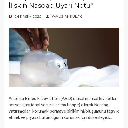
İlişkin Nasdaq Uyarı Notu*
POSTED
24 KASIM 2022
YAVUZ AKBULAK
ON
Amerika Birleşik Devletleri (ABD) ulusal menkul kıymetler
borsası (national securities exchange) olarak Nasdaq,
yatırımcıları korumak, sermaye birikimini/oluşumunu teşvik
etmek ve piyasa bütünlüğünü korumak için düzenleyici…