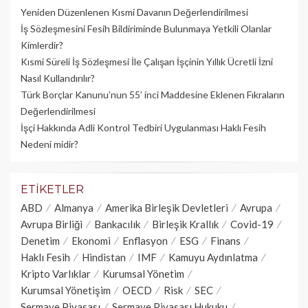
Yeniden Düzenlenen Kısmi Davanın Değerlendirilmesi
İş Sözleşmesini Fesih Bildiriminde Bulunmaya Yetkili Olanlar
Kimlerdir?
Kısmi Süreli İş Sözleşmesi İle Çalışan İşçinin Yıllık Üc­retli İzni
Nasıl Kullandırılır?
Türk Borçlar Kanunu’nun 55’ inci Maddesine Eklenen Fıkraların
Değerlendirilmesi
İşçi Hakkında Adli Kontrol Tedbiri Uygulanması Haklı Fesih
Nedeni midir?
ETIKETLER
ABD
Almanya
Amerika Birleşik Devletleri
Avrupa
Avrupa Birliği
Bankacılık
Birleşik Krallık
Covid-19
Denetim
Ekonomi
Enflasyon
ESG
Finans
Haklı Fesih
Hindistan
IMF
Kamuyu Aydınlatma
Kripto Varlıklar
Kurumsal Yönetim
Kurumsal Yönetişim
OECD
Risk
SEC
Sermaye Piyasası
Sermaye Piyasası Hukuku