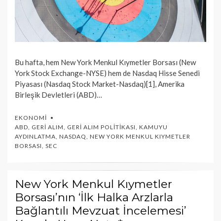
Bu hafta, hem New York Menkul Kıymetler Borsası (New
York Stock Exchange-NYSE) hem de Nasdaq Hisse Senedi
Piyasası (Nasdaq Stock Market-Nasdaq)[1], Amerika
Birleşik Devletleri (ABD)…
EKONOMI
ABD
,
GERI ALIM
,
GERI ALIM POLITIKASI
,
KAMUYU
AYDINLATMA
,
NASDAQ
,
NEW YORK MENKUL KIYMETLER
BORSASI
,
SEC
New York Menkul Kıymetler
Borsası’nın ‘İlk Halka Arzlarla
Bağlantılı Mevzuat İncelemesi’