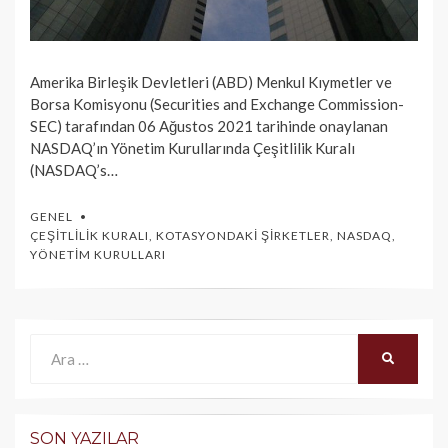
Amerika Birleşik Devletleri (ABD) Menkul Kıymetler ve
Borsa Komisyonu (Securities and Exchange Commission-
SEC) tarafından 06 Ağustos 2021 tarihinde onaylanan
NASDAQ’ın Yönetim Kurullarında Çeşitlilik Kuralı
(NASDAQ’s…
GENEL
ÇEŞITLILIK KURALI
,
KOTASYONDAKI ŞIRKETLER
,
NASDAQ
,
YÖNETIM KURULLARI
Ara:
ARA
SON YAZILAR