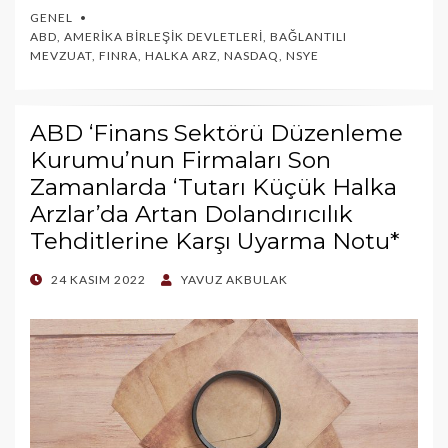
GENEL
ABD
,
AMERIKA BIRLEŞIK DEVLETLERI
,
BAĞLANTILI
MEVZUAT
,
FINRA
,
HALKA ARZ
,
NASDAQ
,
NSYE
ABD ‘Finans Sektörü Düzenleme
Kurumu’nun Firmaları Son
Zamanlarda ‘Tutarı Küçük Halka
Arzlar’da Artan Dolandırıcılık
Tehditlerine Karşı Uyarma Notu*
POSTED
24 KASIM 2022
YAVUZ AKBULAK
ON