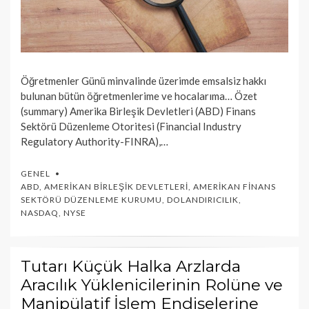
Öğretmenler Günü minvalinde üzerimde emsalsiz hakkı
bulunan bütün öğretmenlerime ve hocalarıma… Özet
(summary) Amerika Birleşik Devletleri (ABD) Finans
Sektörü Düzenleme Otoritesi (Financial Industry
Regulatory Authority-FINRA),…
GENEL
ABD
,
AMERIKAN BIRLEŞIK DEVLETLERI
,
AMERIKAN FINANS
SEKTÖRÜ DÜZENLEME KURUMU
,
DOLANDIRICILIK
,
NASDAQ
,
NYSE
Tutarı Küçük Halka Arzlarda
Aracılık Yüklenicilerinin Rolüne ve
Manipülatif İşlem Endişelerine