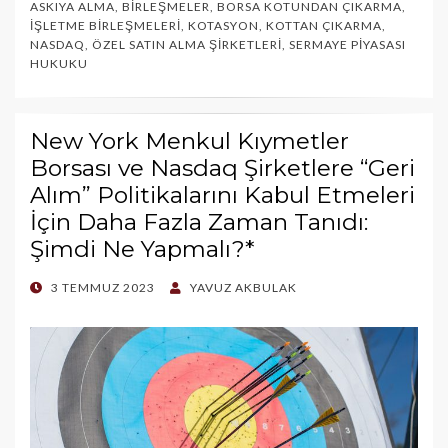
ASKIYA ALMA
,
BIRLEŞMELER
,
BORSA KOTUNDAN ÇIKARMA
,
İŞLETME BIRLEŞMELERI
,
KOTASYON
,
KOTTAN ÇIKARMA
,
NASDAQ
,
ÖZEL SATIN ALMA ŞIRKETLERI
,
SERMAYE PIYASASI
HUKUKU
New York Menkul Kıymetler
Borsası ve Nasdaq Şirketlere “Geri
Alım” Politikalarını Kabul Etmeleri
İçin Daha Fazla Zaman Tanıdı:
Şimdi Ne Yapmalı?*
POSTED
3 TEMMUZ 2023
YAVUZ AKBULAK
ON