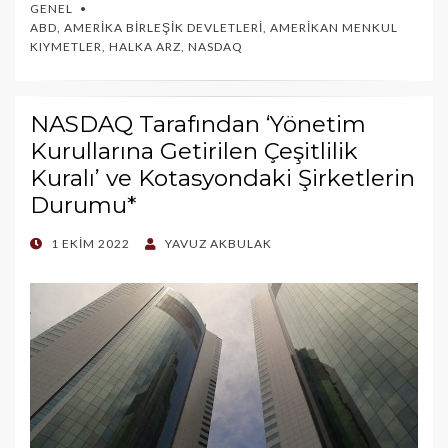
GENEL
ABD
,
AMERIKA BIRLEŞIK DEVLETLERI
,
AMERIKAN MENKUL
KIYMETLER
,
HALKA ARZ
,
NASDAQ
NASDAQ Tarafından ‘Yönetim
Kurullarına Getirilen Çeşitlilik
Kuralı’ ve Kotasyondaki Şirketlerin
Durumu*
POSTED
1 EKIM 2022
YAVUZ AKBULAK
ON