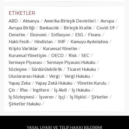
ETIKETLER
ABD
Almanya
Amerika Birleşik Devletleri
Avrupa
Avrupa Birliği
Bankacılık
Birleşik Krallık
Covid-19
Denetim
Ekonomi
Enflasyon
ESG
Finans
Haklı Fesih
Hindistan
IMF
Kamuyu Aydınlatma
Kripto Varlıklar
Kurumsal Yönetim
Kurumsal Yönetişim
OECD
Risk
SEC
Sermaye Piyasası
Sermaye Piyasası Hukuku
Sözleşme
Sürdürülebilirlik
Ticaret Hukuku
Uluslararası Hukuk
Vergi
Vergi Hukuku
Yapay Zeka
Yapay Zekâ Hukuku
Yönetim Kurulu
Çin
İflas
İngiltere
İş Akdi
İş Hukuku
İş Sözleşmesi
İşveren
İşçi
İş İlişkisi
Şirketler
Şirketler Hukuku
YASAL UYARI VE TELİF HAKKI BİLDİRİMİ