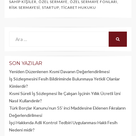
SAHIP KIŞILER
,
ÖZEL SERMAYE
,
ÖZEL SERMAYE FONLARI
,
RISK SERMAYESI
,
STARTUP
,
TICARET HUKUKU
Ara:
ARA
SON YAZILAR
Yeniden Düzenlenen Kısmi Davanın Değerlendirilmesi
İş Sözleşmesini Fesih Bildiriminde Bulunmaya Yetkili Olanlar
Kimlerdir?
Kısmi Süreli İş Sözleşmesi İle Çalışan İşçinin Yıllık Üc­retli İzni
Nasıl Kullandırılır?
Türk Borçlar Kanunu’nun 55’ inci Maddesine Eklenen Fıkraların
Değerlendirilmesi
İşçi Hakkında Adli Kontrol Tedbiri Uygulanması Haklı Fesih
Nedeni midir?