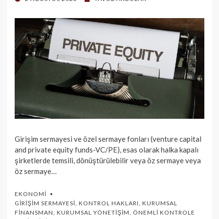
ON
Girişim sermayesi ve özel sermaye fonları (venture capital
and private equity funds-VC/PE), esas olarak halka kapalı
şirketlerde temsili, dönüştürülebilir veya öz sermaye veya
öz sermaye…
EKONOMI
GIRIŞIM SERMAYESI
,
KONTROL HAKLARI
,
KURUMSAL
FINANSMAN
,
KURUMSAL YÖNETIŞIM
,
ÖNEMLI KONTROLE