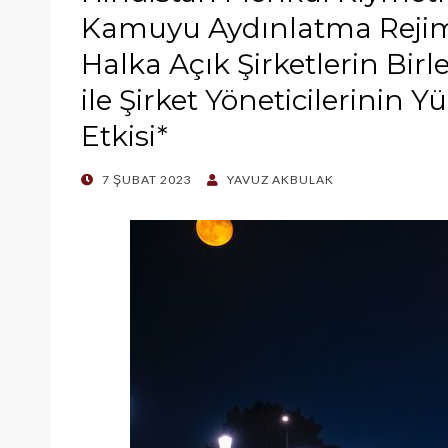
Kamuyu Aydınlatma Rejimin
Halka Açık Şirketlerin Bir
ile Şirket Yöneticilerinin 
Etkisi*
POSTED
7 ŞUBAT 2023
YAVUZ AKBULAK
ON