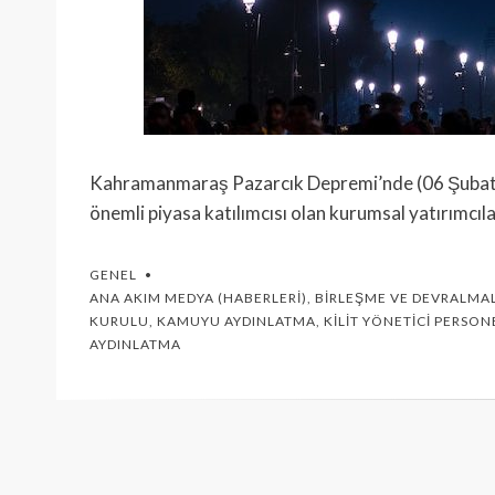
Kahramanmaraş Pazarcık Depremi’nde (06 Şubat 20
önemli piyasa katılımcısı olan kurumsal yatırımcıl
GENEL
ANA AKIM MEDYA (HABERLERI)
,
BIRLEŞME VE DEVRALMA
KURULU
,
KAMUYU AYDINLATMA
,
KILIT YÖNETICI PERSON
AYDINLATMA