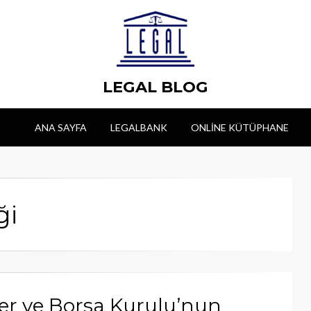
LEGAL BLOG
ANA SAYFA
LEGALBANK
ONLINE KÜTÜPHANE
ği
er ve Borsa Kurulu’nun