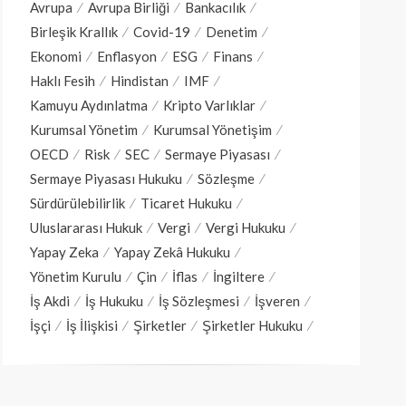
Avrupa
Avrupa Birliği
Bankacılık
Birleşik Krallık
Covid-19
Denetim
Ekonomi
Enflasyon
ESG
Finans
Haklı Fesih
Hindistan
IMF
Kamuyu Aydınlatma
Kripto Varlıklar
Kurumsal Yönetim
Kurumsal Yönetişim
OECD
Risk
SEC
Sermaye Piyasası
Sermaye Piyasası Hukuku
Sözleşme
Sürdürülebilirlik
Ticaret Hukuku
Uluslararası Hukuk
Vergi
Vergi Hukuku
Yapay Zeka
Yapay Zekâ Hukuku
Yönetim Kurulu
Çin
İflas
İngiltere
İş Akdi
İş Hukuku
İş Sözleşmesi
İşveren
İşçi
İş İlişkisi
Şirketler
Şirketler Hukuku