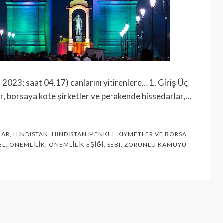
23; saat 04.17) canlarını yitirenlere… 1. Giriş Üç
ar, borsaya kote şirketler ve perakende hissedarlar,…
LAR
,
HINDISTAN
,
HINDISTAN MENKUL KIYMETLER VE BORSA
EL
,
ÖNEMLILIK
,
ÖNEMLILIK EŞIĞI
,
SEBI
,
ZORUNLU KAMUYU