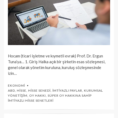
Hocam (ticari işletme ve kıymetli evrak) Prof. Dr. Ergun
Tuna’ya… 1. Giriş Halka açık bir şirketin esas sözleşmesi,
genel olarak yönetim kuruluna, kuruluş sözleşmesinde
izin…
EKONOMI
ABD
,
HISSE
,
HISSE SENEDI
,
İMTIYAZLI PAYLAR
,
KURUMSAL
YÖNETIŞIM
,
OY HAKKI
,
SÜPER OY HAKKINA SAHIP
İMTIYAZLI HISSE SENETLERI