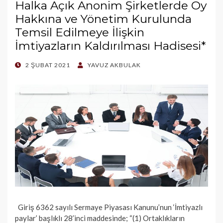
Halka Açık Anonim Şirketlerde Oy
Hakkına ve Yönetim Kurulunda
Temsil Edilmeye İlişkin
İmtiyazların Kaldırılması Hadisesi*
POSTED
2 ŞUBAT 2021
YAVUZ AKBULAK
ON
Giriş 6362 sayılı Sermaye Piyasası Kanunu’nun ‘İmtiyazlı
paylar’ başlıklı 28’inci maddesinde; “(1) Ortaklıkların