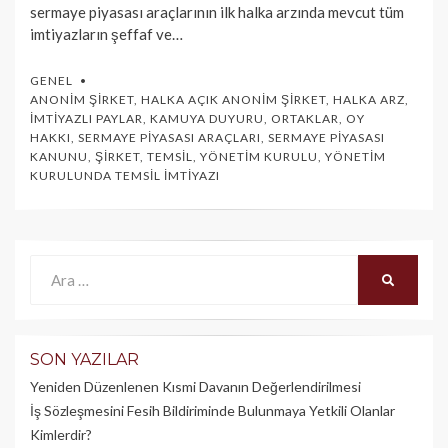
sermaye piyasası araçlarının ilk halka arzında mevcut tüm
imtiyazların şeffaf ve…
GENEL
ANONIM ŞIRKET
,
HALKA AÇIK ANONIM ŞIRKET
,
HALKA ARZ
,
İMTIYAZLI PAYLAR
,
KAMUYA DUYURU
,
ORTAKLAR
,
OY
HAKKI
,
SERMAYE PIYASASI ARAÇLARI
,
SERMAYE PIYASASI
KANUNU
,
ŞIRKET
,
TEMSIL
,
YÖNETIM KURULU
,
YÖNETIM
KURULUNDA TEMSIL İMTIYAZI
Ara:
ARA
SON YAZILAR
Yeniden Düzenlenen Kısmi Davanın Değerlendirilmesi
İş Sözleşmesini Fesih Bildiriminde Bulunmaya Yetkili Olanlar
Kimlerdir?