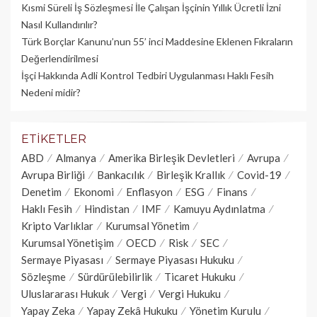
Kısmi Süreli İş Sözleşmesi İle Çalışan İşçinin Yıllık Üc­retli İzni
Nasıl Kullandırılır?
Türk Borçlar Kanunu’nun 55’ inci Maddesine Eklenen Fıkraların
Değerlendirilmesi
İşçi Hakkında Adli Kontrol Tedbiri Uygulanması Haklı Fesih
Nedeni midir?
ETIKETLER
ABD
Almanya
Amerika Birleşik Devletleri
Avrupa
Avrupa Birliği
Bankacılık
Birleşik Krallık
Covid-19
Denetim
Ekonomi
Enflasyon
ESG
Finans
Haklı Fesih
Hindistan
IMF
Kamuyu Aydınlatma
Kripto Varlıklar
Kurumsal Yönetim
Kurumsal Yönetişim
OECD
Risk
SEC
Sermaye Piyasası
Sermaye Piyasası Hukuku
Sözleşme
Sürdürülebilirlik
Ticaret Hukuku
Uluslararası Hukuk
Vergi
Vergi Hukuku
Yapay Zeka
Yapay Zekâ Hukuku
Yönetim Kurulu