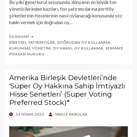
Bu yılki genel kurul sezonunda, dünyanın en büyük fon
yöneticilerinden bazıları, fon yatırımcılarına portföy
şirketlerinin hisselerinin nasıl oylanacağı konusunda söz
hakkı vermek için doğrudan oy…
EKONOMI
BIREYSEL YATIRIMCILAR
,
DOĞRUDAN OY KULLANMA
,
KURUMSAL YÖNETIM
,
OY HAKKI
,
OY KULLANMA
,
SERMAYE
PIYASASI HUKUKU
Amerika Birleşik Devletleri’nde
‘Süper Oy Hakkına Sahip İmtiyazlı
Hisse Senetleri’ (Super Voting
Preferred Stock)*
POSTED
14 NISAN 2023
YAVUZ AKBULAK
ON