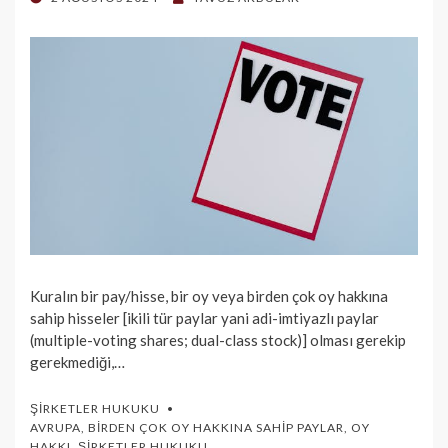
ON
Kuralın bir pay/hisse, bir oy veya birden çok oy hakkına
sahip hisseler [ikili tür paylar yani adi-imtiyazlı paylar
(multiple-voting shares; dual-class stock)] olması gerekip
gerekmediği,…
ŞIRKETLER HUKUKU
AVRUPA
,
BIRDEN ÇOK OY HAKKINA SAHIP PAYLAR
,
OY
HAKKI
,
ŞIRKETLER HUKUKU