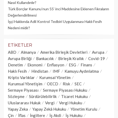
Nasıl Kullandırılır?
Türk Borçlar Kanunu’nun 55’ inci Maddesine Eklenen Fıkraların
Değerlendirilmesi
İşçi Hakkında Adli Kontrol Tedbiri Uygulanması Haklı Fesih
Nedeni midir?
ETIKETLER
ABD
Almanya
Amerika Birleşik Devletleri
Avrupa
Avrupa Birliği
Bankacılık
Birleşik Krallık
Covid-19
Denetim
Ekonomi
Enflasyon
ESG
Finans
Haklı Fesih
Hindistan
IMF
Kamuyu Aydınlatma
Kripto Varlıklar
Kurumsal Yönetim
Kurumsal Yönetişim
OECD
Risk
SEC
Sermaye Piyasası
Sermaye Piyasası Hukuku
Sözleşme
Sürdürülebilirlik
Ticaret Hukuku
Uluslararası Hukuk
Vergi
Vergi Hukuku
Yapay Zeka
Yapay Zekâ Hukuku
Yönetim Kurulu
Çin
İflas
İngiltere
İş Akdi
İş Hukuku