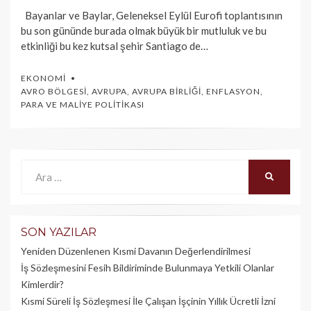
Bayanlar ve Baylar, Geleneksel Eylül Eurofi toplantısının
bu son gününde burada olmak büyük bir mutluluk ve bu
etkinliği bu kez kutsal şehir Santiago de…
EKONOMI
AVRO BÖLGESI
,
AVRUPA
,
AVRUPA BIRLIĞI
,
ENFLASYON
,
PARA VE MALIYE POLITIKASI
Ara:
ARA
SON YAZILAR
Yeniden Düzenlenen Kısmi Davanın Değerlendirilmesi
İş Sözleşmesini Fesih Bildiriminde Bulunmaya Yetkili Olanlar
Kimlerdir?
Kısmi Süreli İş Sözleşmesi İle Çalışan İşçinin Yıllık Üc­retli İzni