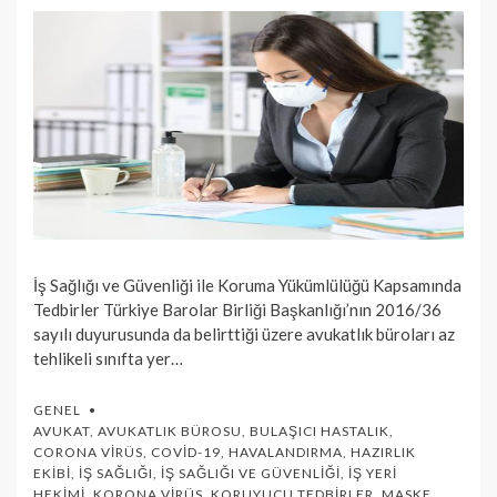
İş Sağlığı ve Güvenliği ile Koruma Yükümlülüğü Kapsamında
Tedbirler Türkiye Barolar Birliği Başkanlığı’nın 2016/36
sayılı duyurusunda da belirttiği üzere avukatlık büroları az
tehlikeli sınıfta yer…
GENEL
AVUKAT
,
AVUKATLIK BÜROSU
,
BULAŞICI HASTALIK
,
CORONA VIRÜS
,
COVID-19
,
HAVALANDIRMA
,
HAZIRLIK
EKIBI
,
İŞ SAĞLIĞI
,
İŞ SAĞLIĞI VE GÜVENLIĞI
,
İŞ YERI
HEKIMI
,
KORONA VIRÜS
,
KORUYUCU TEDBIRLER
,
MASKE
,