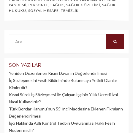
PANDEMI
,
PERSONEL
,
SAĞLIK
,
SAĞLIK GÖZETIMI
,
SAĞLIK
HUKUKU
,
SOSYAL MESAFE
,
TEMIZLIK
Ara:
ARA
SON YAZILAR
Yeniden Düzenlenen Kısmi Davanın Değerlendirilmesi
İş Sözleşmesini Fesih Bildiriminde Bulunmaya Yetkili Olanlar
Kimlerdir?
Kısmi Süreli İş Sözleşmesi İle Çalışan İşçinin Yıllık Üc­retli İzni
Nasıl Kullandırılır?
Türk Borçlar Kanunu’nun 55’ inci Maddesine Eklenen Fıkraların
Değerlendirilmesi
İşçi Hakkında Adli Kontrol Tedbiri Uygulanması Haklı Fesih
Nedeni midir?