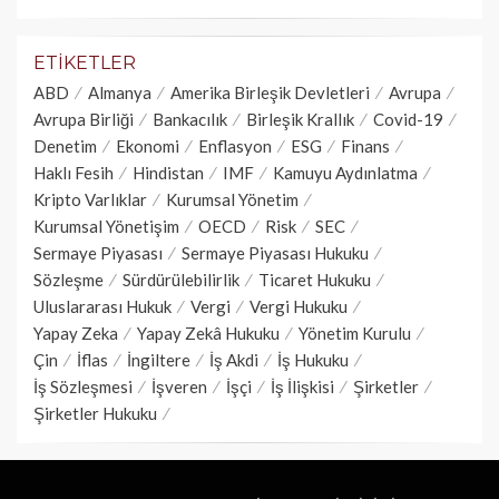
ETIKETLER
ABD
Almanya
Amerika Birleşik Devletleri
Avrupa
Avrupa Birliği
Bankacılık
Birleşik Krallık
Covid-19
Denetim
Ekonomi
Enflasyon
ESG
Finans
Haklı Fesih
Hindistan
IMF
Kamuyu Aydınlatma
Kripto Varlıklar
Kurumsal Yönetim
Kurumsal Yönetişim
OECD
Risk
SEC
Sermaye Piyasası
Sermaye Piyasası Hukuku
Sözleşme
Sürdürülebilirlik
Ticaret Hukuku
Uluslararası Hukuk
Vergi
Vergi Hukuku
Yapay Zeka
Yapay Zekâ Hukuku
Yönetim Kurulu
Çin
İflas
İngiltere
İş Akdi
İş Hukuku
İş Sözleşmesi
İşveren
İşçi
İş İlişkisi
Şirketler
Şirketler Hukuku