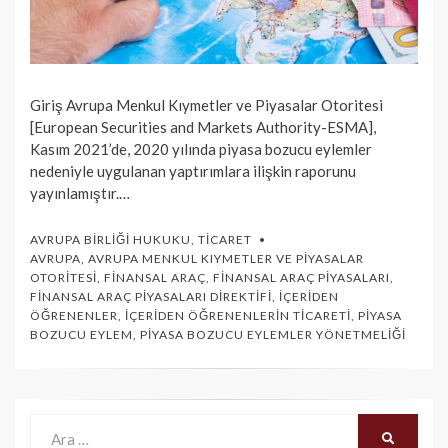
Giriş Avrupa Menkul Kıymetler ve Piyasalar Otoritesi
[European Securities and Markets Authority-ESMA],
Kasım 2021’de, 2020 yılında piyasa bozucu eylemler
nedeniyle uygulanan yaptırımlara ilişkin raporunu
yayınlamıştır.…
AVRUPA BIRLIĞI HUKUKU
,
TICARET
AVRUPA
,
AVRUPA MENKUL KIYMETLER VE PIYASALAR
OTORITESI
,
FINANSAL ARAÇ
,
FINANSAL ARAÇ PIYASALARI
,
FINANSAL ARAÇ PIYASALARI DIREKTIFI
,
İÇERIDEN
ÖĞRENENLER
,
İÇERIDEN ÖĞRENENLERIN TICARETI
,
PIYASA
BOZUCU EYLEM
,
PIYASA BOZUCU EYLEMLER YÖNETMELIĞI
Ara:
ARA