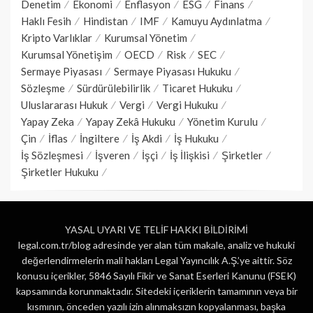
Denetim
Ekonomi
Enflasyon
ESG
Finans
Haklı Fesih
Hindistan
IMF
Kamuyu Aydınlatma
Kripto Varlıklar
Kurumsal Yönetim
Kurumsal Yönetişim
OECD
Risk
SEC
Sermaye Piyasası
Sermaye Piyasası Hukuku
Sözleşme
Sürdürülebilirlik
Ticaret Hukuku
Uluslararası Hukuk
Vergi
Vergi Hukuku
Yapay Zeka
Yapay Zekâ Hukuku
Yönetim Kurulu
Çin
İflas
İngiltere
İş Akdi
İş Hukuku
İş Sözleşmesi
İşveren
İşçi
İş İlişkisi
Şirketler
Şirketler Hukuku
YASAL UYARI VE TELİF HAKKI BİLDİRİMİ
legal.com.tr/blog adresinde yer alan tüm makale, analiz ve hukuki
değerlendirmelerin mali hakları Legal Yayıncılık A.Ş.’ye aittir. Söz
konusu içerikler, 5846 Sayılı Fikir ve Sanat Eserleri Kanunu (FSEK)
kapsamında korunmaktadır. Sitedeki içeriklerin tamamının veya bir
kısmının, önceden yazılı izin alınmaksızın kopyalanması, başka