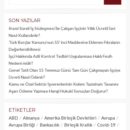
SON YAZILAR
Kısmi Süreli İş Sözleşmesi İle Çalışan İşçinin Yıllık Üc­retli İzni
Nasıl Kullandırılır?
Türk Borçlar Kanunu’nun 55’ inci Maddesine Eklenen Fıkraların
Değerlendirilmesi
İşçi Hakkında Adli Kontrol Tedbiri Uygulanması Haklı Fesih
Nedeni midir?
Genel Tatil Olan 15 Temmuz Günü Tam Gün Çalışmayan İşçiye
Ücreti Nasıl Ödenir?
Kamu ve Özel Sektör İşverenlerinin Kıdem Tazminatı Tavanını
Aşan Ödeme Yapması Hangi Hukuki Sonuçları Doğurur?
ETIKETLER
ABD
Almanya
Amerika Birleşik Devletleri
Avrupa
Avrupa Birliği
Bankacılık
Birleşik Krallık
Covid-19