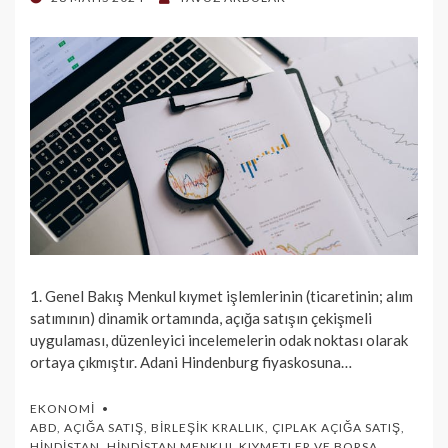
ON
1. Genel Bakış Menkul kıymet işlemlerinin (ticaretinin; alım
satımının) dinamik ortamında, açığa satışın çekişmeli
uygulaması, düzenleyici incelemelerin odak noktası olarak
ortaya çıkmıştır. Adani Hindenburg fiyaskosuna…
EKONOMI
ABD
,
AÇIĞA SATIŞ
,
BIRLEŞIK KRALLIK
,
ÇIPLAK AÇIĞA SATIŞ
,
HINDISTAN
,
HINDISTAN MENKUL KIYMETLER VE BORSA