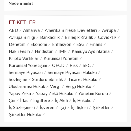
Nedeni midir?
ETIKETLER
ABD
Almanya
Amerika Birleşik Devletleri
Avrupa
Avrupa Birliği
Bankacılık
Birleşik Krallık
Covid-19
Denetim
Ekonomi
Enflasyon
ESG
Finans
Haklı Fesih
Hindistan
IMF
Kamuyu Aydınlatma
Kripto Varlıklar
Kurumsal Yönetim
Kurumsal Yönetişim
OECD
Risk
SEC
Sermaye Piyasası
Sermaye Piyasası Hukuku
Sözleşme
Sürdürülebilirlik
Ticaret Hukuku
Uluslararası Hukuk
Vergi
Vergi Hukuku
Yapay Zeka
Yapay Zekâ Hukuku
Yönetim Kurulu
Çin
İflas
İngiltere
İş Akdi
İş Hukuku
İş Sözleşmesi
İşveren
İşçi
İş İlişkisi
Şirketler
Şirketler Hukuku