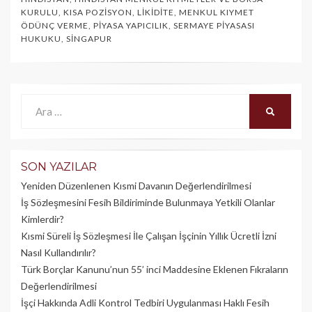
KURULU
,
KISA POZISYON
,
LIKIDITE
,
MENKUL KIYMET
ÖDÜNÇ VERME
,
PIYASA YAPICILIK
,
SERMAYE PIYASASI
HUKUKU
,
SINGAPUR
Ara:
ARA
SON YAZILAR
Yeniden Düzenlenen Kısmi Davanın Değerlendirilmesi
İş Sözleşmesini Fesih Bildiriminde Bulunmaya Yetkili Olanlar
Kimlerdir?
Kısmi Süreli İş Sözleşmesi İle Çalışan İşçinin Yıllık Üc­retli İzni
Nasıl Kullandırılır?
Türk Borçlar Kanunu’nun 55’ inci Maddesine Eklenen Fıkraların
Değerlendirilmesi
İşçi Hakkında Adli Kontrol Tedbiri Uygulanması Haklı Fesih