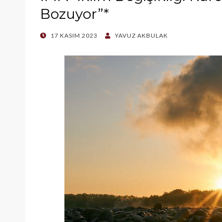
Bozuyor”*
POSTED
17 KASIM 2023
YAVUZ AKBULAK
ON