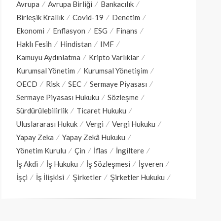
Avrupa
Avrupa Birliği
Bankacılık
Birleşik Krallık
Covid-19
Denetim
Ekonomi
Enflasyon
ESG
Finans
Haklı Fesih
Hindistan
IMF
Kamuyu Aydınlatma
Kripto Varlıklar
Kurumsal Yönetim
Kurumsal Yönetişim
OECD
Risk
SEC
Sermaye Piyasası
Sermaye Piyasası Hukuku
Sözleşme
Sürdürülebilirlik
Ticaret Hukuku
Uluslararası Hukuk
Vergi
Vergi Hukuku
Yapay Zeka
Yapay Zekâ Hukuku
Yönetim Kurulu
Çin
İflas
İngiltere
İş Akdi
İş Hukuku
İş Sözleşmesi
İşveren
İşçi
İş İlişkisi
Şirketler
Şirketler Hukuku