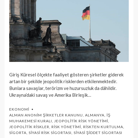
Giriş Küresel ölçekte faaliyet gösteren şirketler giderek
artan bir şekilde jeopolitik risklerden etkilenmektedir.
Bunlara savaşlar, terörizm ve huzursuzluk da dâhildir.
Ukrayna’daki savaş ve Amerika Birleşik…
EKONOMI
ALMAN ANONIM ŞIRKETLER KANUNU
,
ALMANYA
,
İŞ
MUHAKEMESI KURALI
,
JEOPOLITIK RISK YÖNETIMI
,
JEOPOLITIK RISKLER
,
RISK YÖNETIMI
,
RISKTEN KURTULMA
,
SIGORTA
,
SIYASI RISK SIGORTASI
,
SIYASI ŞIDDET SIGORTASI