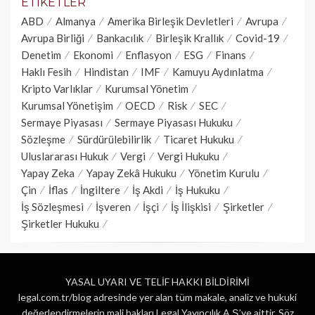
ETIKETLER
ABD
Almanya
Amerika Birleşik Devletleri
Avrupa
Avrupa Birliği
Bankacılık
Birleşik Krallık
Covid-19
Denetim
Ekonomi
Enflasyon
ESG
Finans
Haklı Fesih
Hindistan
IMF
Kamuyu Aydınlatma
Kripto Varlıklar
Kurumsal Yönetim
Kurumsal Yönetişim
OECD
Risk
SEC
Sermaye Piyasası
Sermaye Piyasası Hukuku
Sözleşme
Sürdürülebilirlik
Ticaret Hukuku
Uluslararası Hukuk
Vergi
Vergi Hukuku
Yapay Zeka
Yapay Zekâ Hukuku
Yönetim Kurulu
Çin
İflas
İngiltere
İş Akdi
İş Hukuku
İş Sözleşmesi
İşveren
İşçi
İş İlişkisi
Şirketler
Şirketler Hukuku
YASAL UYARI VE TELİF HAKKI BİLDİRİMİ
legal.com.tr/blog adresinde yer alan tüm makale, analiz ve hukuki
değerlendirmelerin mali hakları Legal Yayıncılık A.Ş.’ye aittir. Söz