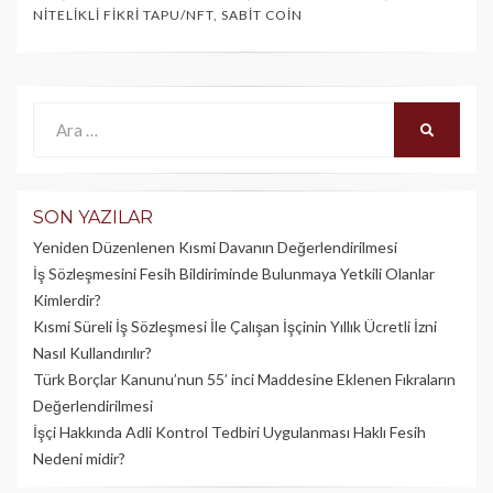
NITELIKLI FIKRI TAPU/NFT
,
SABIT COIN
Ara:
ARA
SON YAZILAR
Yeniden Düzenlenen Kısmi Davanın Değerlendirilmesi
İş Sözleşmesini Fesih Bildiriminde Bulunmaya Yetkili Olanlar
Kimlerdir?
Kısmi Süreli İş Sözleşmesi İle Çalışan İşçinin Yıllık Üc­retli İzni
Nasıl Kullandırılır?
Türk Borçlar Kanunu’nun 55’ inci Maddesine Eklenen Fıkraların
Değerlendirilmesi
İşçi Hakkında Adli Kontrol Tedbiri Uygulanması Haklı Fesih
Nedeni midir?