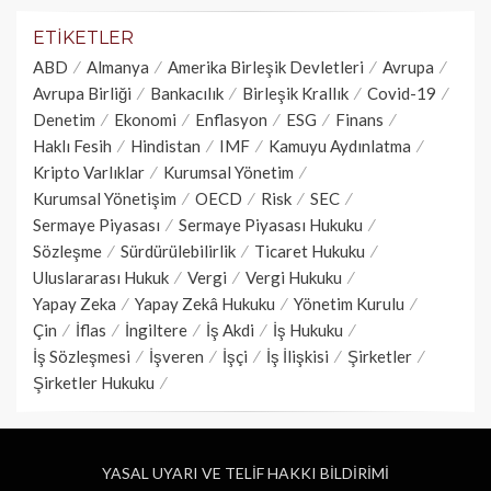
ETIKETLER
ABD
Almanya
Amerika Birleşik Devletleri
Avrupa
Avrupa Birliği
Bankacılık
Birleşik Krallık
Covid-19
Denetim
Ekonomi
Enflasyon
ESG
Finans
Haklı Fesih
Hindistan
IMF
Kamuyu Aydınlatma
Kripto Varlıklar
Kurumsal Yönetim
Kurumsal Yönetişim
OECD
Risk
SEC
Sermaye Piyasası
Sermaye Piyasası Hukuku
Sözleşme
Sürdürülebilirlik
Ticaret Hukuku
Uluslararası Hukuk
Vergi
Vergi Hukuku
Yapay Zeka
Yapay Zekâ Hukuku
Yönetim Kurulu
Çin
İflas
İngiltere
İş Akdi
İş Hukuku
İş Sözleşmesi
İşveren
İşçi
İş İlişkisi
Şirketler
Şirketler Hukuku
YASAL UYARI VE TELİF HAKKI BİLDİRİMİ