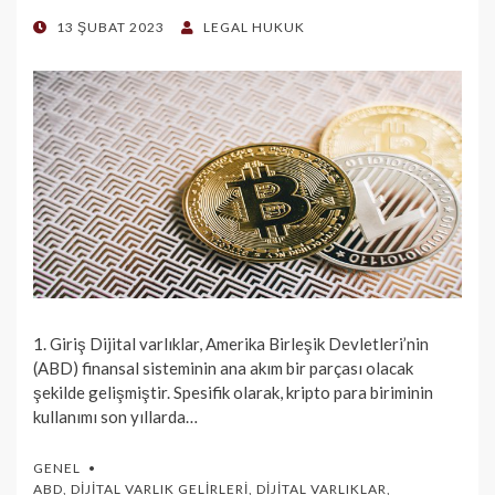
POSTED
13 ŞUBAT 2023
LEGAL HUKUK
ON
1. Giriş Dijital varlıklar, Amerika Birleşik Devletleri’nin
(ABD) finansal sisteminin ana akım bir parçası olacak
şekilde gelişmiştir. Spesifik olarak, kripto para biriminin
kullanımı son yıllarda…
GENEL
ABD
,
DIJITAL VARLIK GELIRLERI
,
DIJITAL VARLIKLAR
,