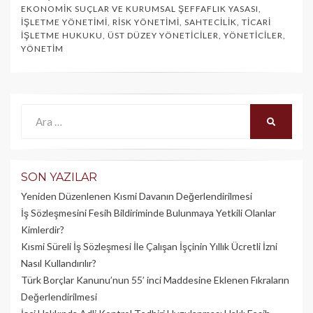
EKONOMIK SUÇLAR VE KURUMSAL ŞEFFAFLIK YASASI
,
İŞLETME YÖNETIMI
,
RISK YÖNETIMI
,
SAHTECILIK
,
TICARI
İŞLETME HUKUKU
,
ÜST DÜZEY YÖNETICILER
,
YÖNETICILER
,
YÖNETIM
Ara:
ARA
SON YAZILAR
Yeniden Düzenlenen Kısmi Davanın Değerlendirilmesi
İş Sözleşmesini Fesih Bildiriminde Bulunmaya Yetkili Olanlar
Kimlerdir?
Kısmi Süreli İş Sözleşmesi İle Çalışan İşçinin Yıllık Üc­retli İzni
Nasıl Kullandırılır?
Türk Borçlar Kanunu’nun 55’ inci Maddesine Eklenen Fıkraların
Değerlendirilmesi