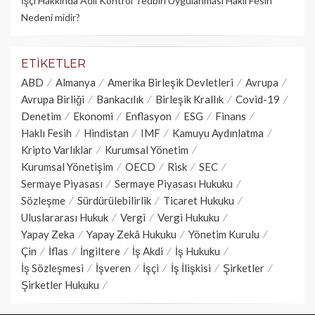
İşçi Hakkında Adli Kontrol Tedbiri Uygulanması Haklı Fesih
Nedeni midir?
ETIKETLER
ABD
Almanya
Amerika Birleşik Devletleri
Avrupa
Avrupa Birliği
Bankacılık
Birleşik Krallık
Covid-19
Denetim
Ekonomi
Enflasyon
ESG
Finans
Haklı Fesih
Hindistan
IMF
Kamuyu Aydınlatma
Kripto Varlıklar
Kurumsal Yönetim
Kurumsal Yönetişim
OECD
Risk
SEC
Sermaye Piyasası
Sermaye Piyasası Hukuku
Sözleşme
Sürdürülebilirlik
Ticaret Hukuku
Uluslararası Hukuk
Vergi
Vergi Hukuku
Yapay Zeka
Yapay Zekâ Hukuku
Yönetim Kurulu
Çin
İflas
İngiltere
İş Akdi
İş Hukuku
İş Sözleşmesi
İşveren
İşçi
İş İlişkisi
Şirketler
Şirketler Hukuku