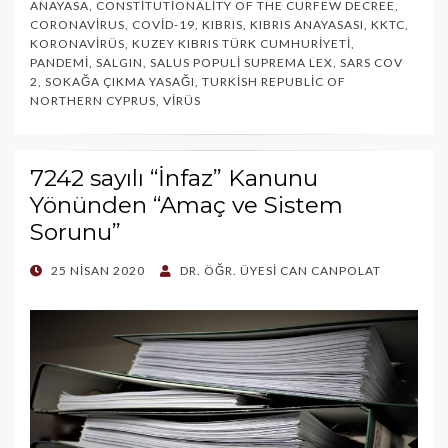
ANAYASA
,
CONSTITUTIONALITY OF THE CURFEW DECREE
,
CORONAVIRUS
,
COVID-19
,
KIBRIS
,
KIBRIS ANAYASASI
,
KKTC
,
KORONAVIRÜS
,
KUZEY KIBRIS TÜRK CUMHURIYETI
,
PANDEMI
,
SALGIN
,
SALUS POPULI SUPREMA LEX
,
SARS COV
2
,
SOKAĞA ÇIKMA YASAĞI
,
TURKISH REPUBLIC OF
NORTHERN CYPRUS
,
VIRÜS
7242 sayılı “İnfaz” Kanunu
Yönünden “Amaç ve Sistem
Sorunu”
POSTED
25 NISAN 2020
DR. ÖĞR. ÜYESI CAN CANPOLAT
ON