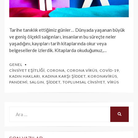
Tarihe tanıklık ettiğimiz günler… Dünyada yaşanan büyük
ve geniş ölçekli salgınları, insanların bu süreçte neler
yaşadığını, kayıpları tarih kitaplarında okur veya
belgesellerde izlerdik. Kitaplarda okuduğumuz,…
GENEL
CINSIYET EŞITLIĞI
,
CORONA
,
CORONA VIRÜS
,
COVID-19
,
KADIN HAKLARI
,
KADINA KARŞI ŞIDDET
,
KORONAVIRÜS
,
PANDEMI
,
SALGIN
,
ŞIDDET
,
TOPLUMSAL CINSIYET
,
VIRÜS
Ara:
ARA