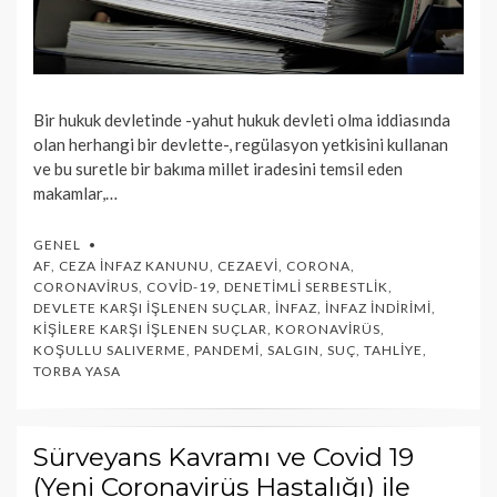
Bir hukuk devletinde -yahut hukuk devleti olma iddiasında
olan herhangi bir devlette-, regülasyon yetkisini kullanan
ve bu suretle bir bakıma millet iradesini temsil eden
makamlar,…
GENEL
AF
,
CEZA İNFAZ KANUNU
,
CEZAEVI
,
CORONA
,
CORONAVIRUS
,
COVID-19
,
DENETIMLI SERBESTLIK
,
DEVLETE KARŞI İŞLENEN SUÇLAR
,
İNFAZ
,
İNFAZ İNDIRIMI
,
KIŞILERE KARŞI İŞLENEN SUÇLAR
,
KORONAVIRÜS
,
KOŞULLU SALIVERME
,
PANDEMI
,
SALGIN
,
SUÇ
,
TAHLIYE
,
TORBA YASA
Sürveyans Kavramı ve Covid 19
(Yeni Coronavirüs Hastalığı) ile