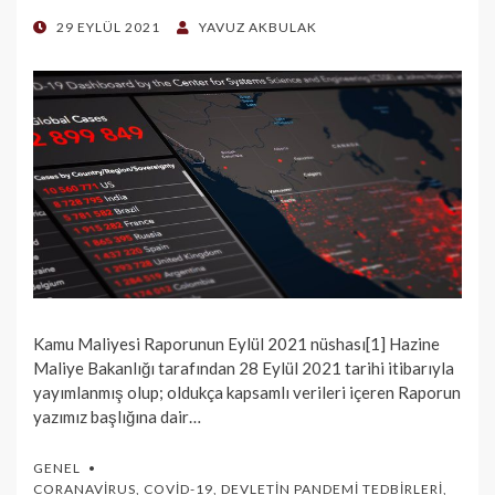
POSTED
29 EYLÜL 2021
YAVUZ AKBULAK
ON
Kamu Maliyesi Raporunun Eylül 2021 nüshası[1] Hazine
Maliye Bakanlığı tarafından 28 Eylül 2021 tarihi itibarıyla
yayımlanmış olup; oldukça kapsamlı verileri içeren Raporun
yazımız başlığına dair…
GENEL
CORANAVIRUS
,
COVID-19
,
DEVLETIN PANDEMI TEDBIRLERI
,