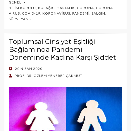
GENEL
BILIM KURULU
,
BULAŞICI HASTALIK
,
CORONA
,
CORONA
VIRÜS
,
COVID-19
,
KORONAVIRÜS
,
PANDEMI
,
SALGIN
,
SÜRVEYANS
Toplumsal Cinsiyet Eşitliği
Bağlamında Pandemi
Döneminde Kadına Karşı Şiddet
POSTED
20 NISAN 2020
ON
PROF. DR. ÖZLEM YENERER ÇAKMUT