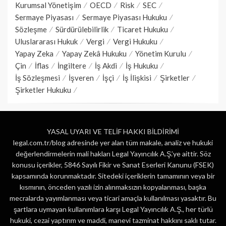
Kurumsal Yönetişim
OECD
Risk
SEC
Sermaye Piyasası
Sermaye Piyasası Hukuku
Sözleşme
Sürdürülebilirlik
Ticaret Hukuku
Uluslararası Hukuk
Vergi
Vergi Hukuku
Yapay Zeka
Yapay Zekâ Hukuku
Yönetim Kurulu
Çin
İflas
İngiltere
İş Akdi
İş Hukuku
İş Sözleşmesi
İşveren
İşçi
İş İlişkisi
Şirketler
Şirketler Hukuku
YASAL UYARI VE TELİF HAKKI BİLDİRİMİ
legal.com.tr/blog adresinde yer alan tüm makale, analiz ve hukuki
değerlendirmelerin mali hakları Legal Yayıncılık A.Ş.’ye aittir. Söz
konusu içerikler, 5846 Sayılı Fikir ve Sanat Eserleri Kanunu (FSEK)
kapsamında korunmaktadır. Sitedeki içeriklerin tamamının veya bir
kısmının, önceden yazılı izin alınmaksızın kopyalanması, başka
mecralarda yayımlanması veya ticari amaçla kullanılması yasaktır. Bu
şartlara uymayan kullanımlara karşı Legal Yayıncılık A.Ş., her türlü
hukuki, cezai yaptırım ve maddi, manevi tazminat hakkını saklı tutar.