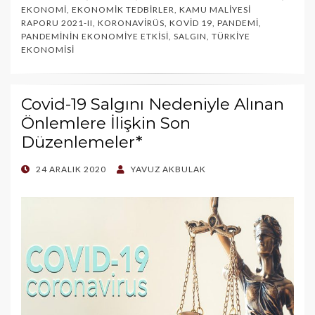
EKONOMI
,
EKONOMIK TEDBIRLER
,
KAMU MALIYESI
RAPORU 2021-II
,
KORONAVIRÜS
,
KOVID 19
,
PANDEMI
,
PANDEMININ EKONOMIYE ETKISI
,
SALGIN
,
TÜRKIYE
EKONOMISI
Covid-19 Salgını Nedeniyle Alınan
Önlemlere İlişkin Son
Düzenlemeler*
POSTED
24 ARALIK 2020
YAVUZ AKBULAK
ON