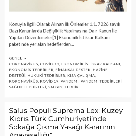
Konuyla İlgili Olarak Alınan İlk Önlemler 1.1. 7226 sayılı
Bazı Kanunlarda Değişiklik Yapılmasına Dair Kanun İle
Yapılan Düzenlemeler[1] Ekonomik İstikrar Kalkanı
paketinde yer alan hedeflerden…
GENEL
CORONAVIRUS
,
COVID-19
,
EKONOMIK İSTIKRAR KALKANI
,
EKONOMIK TEDBIRLER
,
FINANSAL DESTEK
,
HAZINE
DESTEĞI
,
HUKUKI TEDBIRLER
,
KISA ÇALIŞMA
,
KORONAVIRÜS
,
KOVID 19
,
PANDEMI
,
PANDEMI TEDBIRLERI
,
SAĞLIK TEDBIRLERI
,
SALGIN
,
TEDBIR
Salus Populi Suprema Lex: Kuzey
Kıbrıs Türk Cumhuriyeti’nde
Sokağa Çıkma Yasağı Kararının
Anayasallığı*