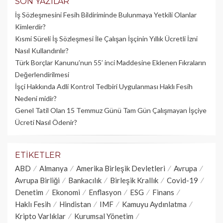
SON YAZILAR
İş Sözleşmesini Fesih Bildiriminde Bulunmaya Yetkili Olanlar
Kimlerdir?
Kısmi Süreli İş Sözleşmesi İle Çalışan İşçinin Yıllık Üc­retli İzni
Nasıl Kullandırılır?
Türk Borçlar Kanunu’nun 55’ inci Maddesine Eklenen Fıkraların
Değerlendirilmesi
İşçi Hakkında Adli Kontrol Tedbiri Uygulanması Haklı Fesih
Nedeni midir?
Genel Tatil Olan 15 Temmuz Günü Tam Gün Çalışmayan İşçiye
Ücreti Nasıl Ödenir?
ETIKETLER
ABD
Almanya
Amerika Birleşik Devletleri
Avrupa
Avrupa Birliği
Bankacılık
Birleşik Krallık
Covid-19
Denetim
Ekonomi
Enflasyon
ESG
Finans
Haklı Fesih
Hindistan
IMF
Kamuyu Aydınlatma
Kripto Varlıklar
Kurumsal Yönetim