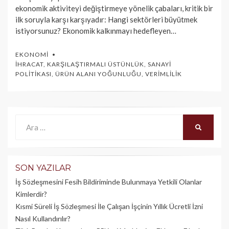
ekonomik aktiviteyi değiştirmeye yönelik çabaları, kritik bir
ilk soruyla karşı karşıyadır: Hangi sektörleri büyütmek
istiyorsunuz? Ekonomik kalkınmayı hedefleyen…
EKONOMI
İHRACAT
,
KARŞILAŞTIRMALI ÜSTÜNLÜK
,
SANAYI
POLITIKASI
,
ÜRÜN ALANI YOĞUNLUĞU
,
VERIMLILIK
Ara:
ARA
SON YAZILAR
İş Sözleşmesini Fesih Bildiriminde Bulunmaya Yetkili Olanlar
Kimlerdir?
Kısmi Süreli İş Sözleşmesi İle Çalışan İşçinin Yıllık Üc­retli İzni
Nasıl Kullandırılır?