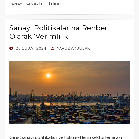
SANAYI
,
SANAYI POLITIKASI
Sanayi Politikalarına Rehber
Olarak ‘Verimlilik’
POSTED
20 ŞUBAT 2024
YAVUZ AKBULAK
ON
Giriş Sanayi politikaları ve hükümetlerin sektörler arası