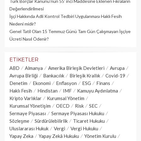
Türk Borçlar Kanunu’nun 55’ inci Maddesine Eklenen Fıkraların
Değerlendirilmesi
İşçi Hakkında Adli Kontrol Tedbiri Uygulanması Haklı Fesih
Nedeni midir?
Genel Tatil Olan 15 Temmuz Günü Tam Gün Çalışmayan İşçiye
Ücreti Nasıl Ödenir?
ETIKETLER
ABD
Almanya
Amerika Birleşik Devletleri
Avrupa
Avrupa Birliği
Bankacılık
Birleşik Krallık
Covid-19
Denetim
Ekonomi
Enflasyon
ESG
Finans
Haklı Fesih
Hindistan
IMF
Kamuyu Aydınlatma
Kripto Varlıklar
Kurumsal Yönetim
Kurumsal Yönetişim
OECD
Risk
SEC
Sermaye Piyasası
Sermaye Piyasası Hukuku
Sözleşme
Sürdürülebilirlik
Ticaret Hukuku
Uluslararası Hukuk
Vergi
Vergi Hukuku
Yapay Zeka
Yapay Zekâ Hukuku
Yönetim Kurulu