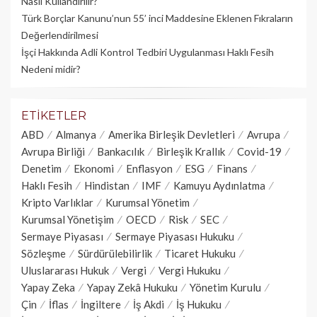
Nasıl Kullandırılır?
Türk Borçlar Kanunu’nun 55’ inci Maddesine Eklenen Fıkraların
Değerlendirilmesi
İşçi Hakkında Adli Kontrol Tedbiri Uygulanması Haklı Fesih
Nedeni midir?
ETIKETLER
ABD
Almanya
Amerika Birleşik Devletleri
Avrupa
Avrupa Birliği
Bankacılık
Birleşik Krallık
Covid-19
Denetim
Ekonomi
Enflasyon
ESG
Finans
Haklı Fesih
Hindistan
IMF
Kamuyu Aydınlatma
Kripto Varlıklar
Kurumsal Yönetim
Kurumsal Yönetişim
OECD
Risk
SEC
Sermaye Piyasası
Sermaye Piyasası Hukuku
Sözleşme
Sürdürülebilirlik
Ticaret Hukuku
Uluslararası Hukuk
Vergi
Vergi Hukuku
Yapay Zeka
Yapay Zekâ Hukuku
Yönetim Kurulu
Çin
İflas
İngiltere
İş Akdi
İş Hukuku