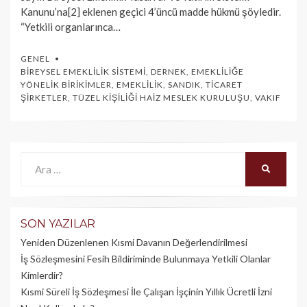
Kanunu’na[2] eklenen geçici 4’üncü madde hükmü şöyledir.
“Yetkili organlarınca…
GENEL
BIREYSEL EMEKLILIK SISTEMI
,
DERNEK
,
EMEKLILIĞE
YÖNELIK BIRIKIMLER
,
EMEKLILIK
,
SANDIK
,
TICARET
ŞIRKETLER
,
TÜZEL KIŞILIĞI HAIZ MESLEK KURULUŞU
,
VAKIF
Ara:
ARA
SON YAZILAR
Yeniden Düzenlenen Kısmi Davanın Değerlendirilmesi
İş Sözleşmesini Fesih Bildiriminde Bulunmaya Yetkili Olanlar
Kimlerdir?
Kısmi Süreli İş Sözleşmesi İle Çalışan İşçinin Yıllık Üc­retli İzni