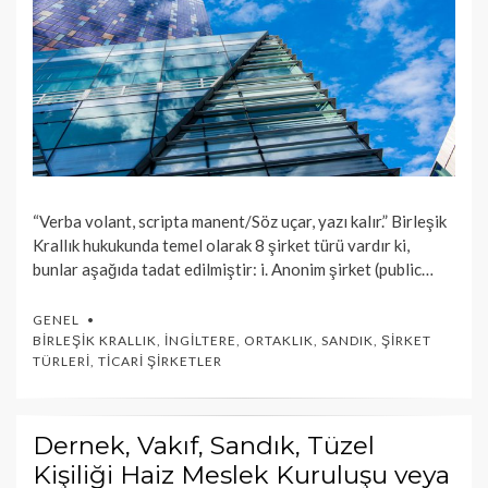
“Verba volant, scripta manent/Söz uçar, yazı kalır.” Birleşik
Krallık hukukunda temel olarak 8 şirket türü vardır ki,
bunlar aşağıda tadat edilmiştir: i. Anonim şirket (public…
GENEL
BIRLEŞIK KRALLIK
,
İNGILTERE
,
ORTAKLIK
,
SANDIK
,
ŞIRKET
TÜRLERI
,
TICARI ŞIRKETLER
Dernek, Vakıf, Sandık, Tüzel
Kişiliği Haiz Meslek Kuruluşu veya