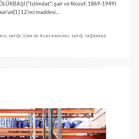
k BÖLÜKBAŞI (“İstimdat”; şair ve filozof; 1869-1949)
anun’un[1] 12’nci maddesi…
UL SATIŞI
,
İCRA VE İFLAS KANUNU
,
SATIŞ
,
TAŞINMAZ