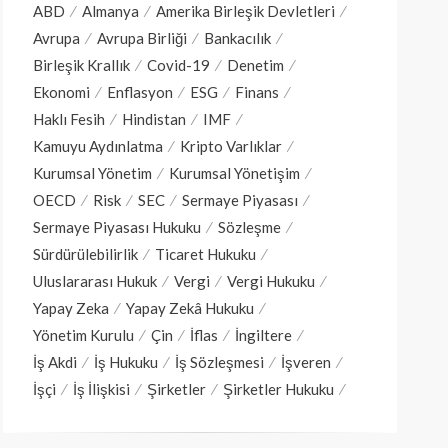
ABD
Almanya
Amerika Birleşik Devletleri
Avrupa
Avrupa Birliği
Bankacılık
Birleşik Krallık
Covid-19
Denetim
Ekonomi
Enflasyon
ESG
Finans
Haklı Fesih
Hindistan
IMF
Kamuyu Aydınlatma
Kripto Varlıklar
Kurumsal Yönetim
Kurumsal Yönetişim
OECD
Risk
SEC
Sermaye Piyasası
Sermaye Piyasası Hukuku
Sözleşme
Sürdürülebilirlik
Ticaret Hukuku
Uluslararası Hukuk
Vergi
Vergi Hukuku
Yapay Zeka
Yapay Zekâ Hukuku
Yönetim Kurulu
Çin
İflas
İngiltere
İş Akdi
İş Hukuku
İş Sözleşmesi
İşveren
İşçi
İş İlişkisi
Şirketler
Şirketler Hukuku