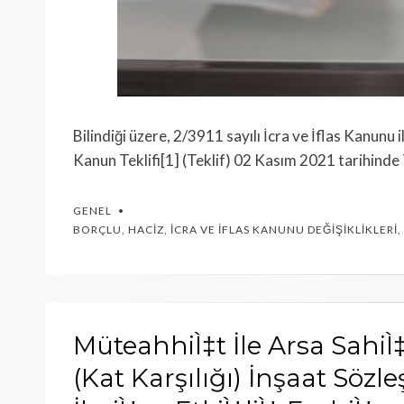
Bilindiği üzere, 2/3911 sayılı İcra ve İflas Kanun
Kanun Teklifi[1] (Teklif) 02 Kasım 2021 tarihinde
GENEL
BORÇLU
,
HACIZ
,
İCRA VE İFLAS KANUNU DEĞIŞIKLIKLERI
,
MüteahhiÌ‡t İle Arsa SahiÌ
(Kat Karşılığı) İnşaat Sözl