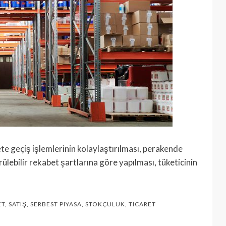
ete geçiş işlemlerinin kolaylaştırılması, perakende
ülebilir rekabet şartlarına göre yapılması, tüketicinin
ET
,
SATIŞ
,
SERBEST PIYASA
,
STOKÇULUK
,
TICARET