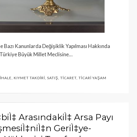
u ile Bazı Kanunlarda Değişiklik Yapılması Hakkında
 Türkiye Büyük Millet Meclisine…
İHALE
,
KIYMET TAKDIRI
,
SATIŞ
,
TICARET
,
TICARI YAŞAM
‡biÌ‡ ArasındakiÌ‡ Arsa Payı
eşmesiÌ‡niÌ‡n GeriÌ‡ye-