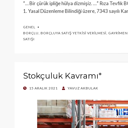
“… Bir çürük ipliğe hülya dizmişiz. …” Rıza Tevfi
1. Yasal Düzenleme Bilindiği üzere, 7343 sayılı K
GENEL
BORÇLU
,
BORÇLUYA SATIŞ YETKISI VERILMESI
,
GAYRIMENK
SATIŞI
Stokçuluk Kavramı*
POSTED
15 ARALIK 2021
YAVUZ AKBULAK
ON