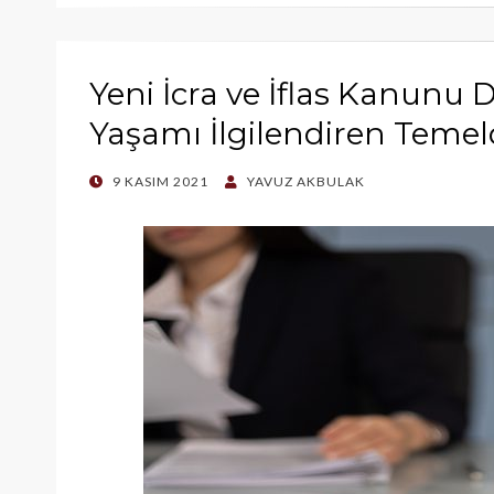
Yeni İcra ve İflas Kanunu De
Yaşamı İlgilendiren Temel
POSTED
9 KASIM 2021
YAVUZ AKBULAK
ON