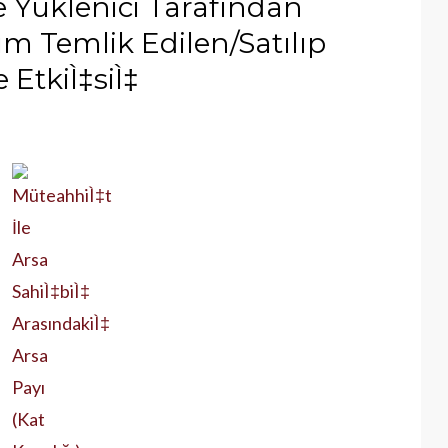
 ve Yüklenici Tarafından
m Temlik Edilen/Satılıp
 EtkiÌ‡siÌ‡