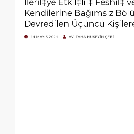
İleriÌ‡ye EtkiÌ‡liÌ‡ FeshiÌ‡
Kendilerine Bağımsız Bölü
Devredilen Üçüncü Kişilere
POSTED
14 MAYIS 2021
AV. TAHA HÜSEYIN ÇEBI
ON