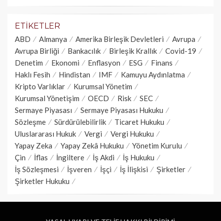
ETIKETLER
ABD
Almanya
Amerika Birleşik Devletleri
Avrupa
Avrupa Birliği
Bankacılık
Birleşik Krallık
Covid-19
Denetim
Ekonomi
Enflasyon
ESG
Finans
Haklı Fesih
Hindistan
IMF
Kamuyu Aydınlatma
Kripto Varlıklar
Kurumsal Yönetim
Kurumsal Yönetişim
OECD
Risk
SEC
Sermaye Piyasası
Sermaye Piyasası Hukuku
Sözleşme
Sürdürülebilirlik
Ticaret Hukuku
Uluslararası Hukuk
Vergi
Vergi Hukuku
Yapay Zeka
Yapay Zekâ Hukuku
Yönetim Kurulu
Çin
İflas
İngiltere
İş Akdi
İş Hukuku
İş Sözleşmesi
İşveren
İşçi
İş İlişkisi
Şirketler
Şirketler Hukuku