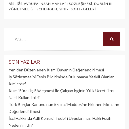
BIRLIĞI
,
AVRUPA İNSAN HAKLARI SÖZLEŞMESI
,
DUBLIN III
YÖNETMELIĞI
,
SCHENGEN
,
SINIR KONTROLLERI
Ara:
ARA
SON YAZILAR
Yeniden Düzenlenen Kısmi Davanın Değerlendirilmesi
İş Sözleşmesini Fesih Bildiriminde Bulunmaya Yetkili Olanlar
Kimlerdir?
Kısmi Süreli İş Sözleşmesi İle Çalışan İşçinin Yıllık Üc­retli İzni
Nasıl Kullandırılır?
Türk Borçlar Kanunu’nun 55’ inci Maddesine Eklenen Fıkraların
Değerlendirilmesi
İşçi Hakkında Adli Kontrol Tedbiri Uygulanması Haklı Fesih
Nedeni midir?