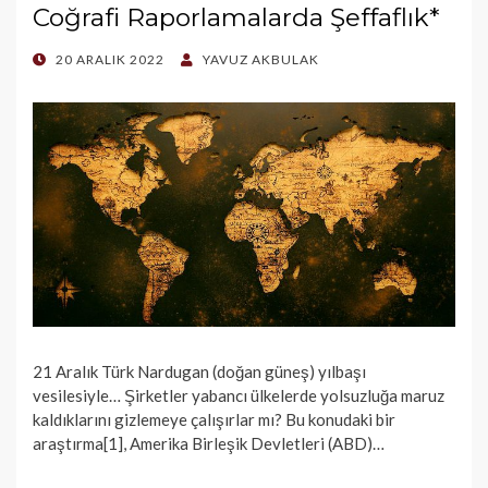
Coğrafi Raporlamalarda Şeffaflık*
POSTED
20 ARALIK 2022
YAVUZ AKBULAK
ON
21 Aralık Türk Nardugan (doğan güneş) yılbaşı
vesilesiyle… Şirketler yabancı ülkelerde yolsuzluğa maruz
kaldıklarını gizlemeye çalışırlar mı? Bu konudaki bir
araştırma[1], Amerika Birleşik Devletleri (ABD)…