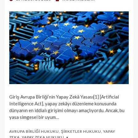
ON
Giriş Avrupa Birliği’nin Yapay Zekâ Yasası[1] [Artificial
Intelligence Act], yapay zekâyı düzenleme konusunda
dünyanın en iddialı girişimi olmayı amaçlıyordu. Ancak, bu
yasa simgesel bir uyum…
AVRUPA BIRLIĞI HUKUKU
,
ŞIRKETLER HUKUKU
,
YAPAY
ZEKA
,
YAPAY ZEKA HUKUKU