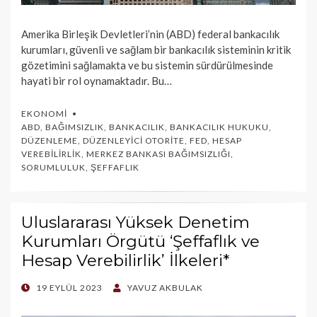
Amerika Birleşik Devletleri’nin (ABD) federal bankacılık
kurumları, güvenli ve sağlam bir bankacılık sisteminin kritik
gözetimini sağlamakta ve bu sistemin sürdürülmesinde
hayati bir rol oynamaktadır. Bu…
EKONOMI
ABD
,
BAĞIMSIZLIK
,
BANKACILIK
,
BANKACILIK HUKUKU
,
DÜZENLEME
,
DÜZENLEYICI OTORITE
,
FED
,
HESAP
VEREBILIRLIK
,
MERKEZ BANKASI BAĞIMSIZLIĞI
,
SORUMLULUK
,
ŞEFFAFLIK
Uluslararası Yüksek Denetim
Kurumları Örgütü ‘Şeffaflık ve
Hesap Verebilirlik’ İlkeleri*
POSTED
19 EYLÜL 2023
YAVUZ AKBULAK
ON