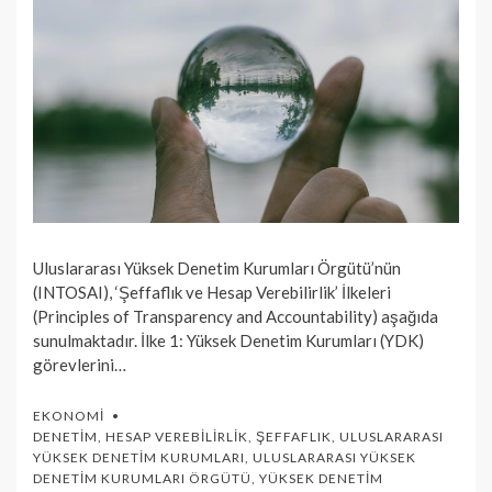
Uluslararası Yüksek Denetim Kurumları Örgütü’nün
(INTOSAI), ‘Şeffaflık ve Hesap Verebilirlik’ İlkeleri
(Principles of Transparency and Accountability) aşağıda
sunulmaktadır. İlke 1: Yüksek Denetim Kurumları (YDK)
görevlerini…
EKONOMI
DENETIM
,
HESAP VEREBILIRLIK
,
ŞEFFAFLIK
,
ULUSLARARASI
YÜKSEK DENETIM KURUMLARI
,
ULUSLARARASI YÜKSEK
DENETIM KURUMLARI ÖRGÜTÜ
,
YÜKSEK DENETIM