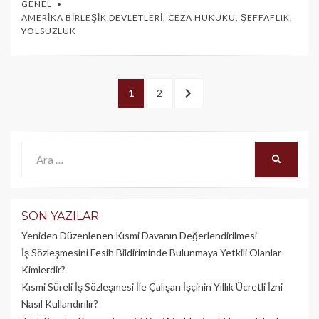
GENEL
AMERIKA BIRLEŞIK DEVLETLERI
,
CEZA HUKUKU
,
ŞEFFAFLIK
,
YOLSUZLUK
Yazı
PAGE
1
PAGE
2
SONRAKI
dolaşımı
>
Ara:
ARA
SON YAZILAR
Yeniden Düzenlenen Kısmi Davanın Değerlendirilmesi
İş Sözleşmesini Fesih Bildiriminde Bulunmaya Yetkili Olanlar
Kimlerdir?
Kısmi Süreli İş Sözleşmesi İle Çalışan İşçinin Yıllık Üc­retli İzni
Nasıl Kullandırılır?