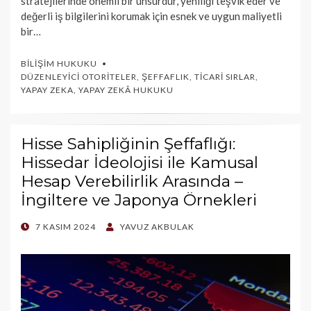
stratejilerinde önemli bir unsurdur, yeniliği teşvik eder ve
değerli iş bilgilerini korumak için esnek ve uygun maliyetli
bir…
BILIŞIM HUKUKU
DÜZENLEYICI OTORITELER
,
ŞEFFAFLIK
,
TICARI SIRLAR
,
YAPAY ZEKA
,
YAPAY ZEKÂ HUKUKU
Hisse Sahipliğinin Şeffaflığı:
Hissedar İdeolojisi ile Kamusal
Hesap Verebilirlik Arasında –
İngiltere ve Japonya Örnekleri
POSTED
7 KASIM 2024
YAVUZ AKBULAK
ON