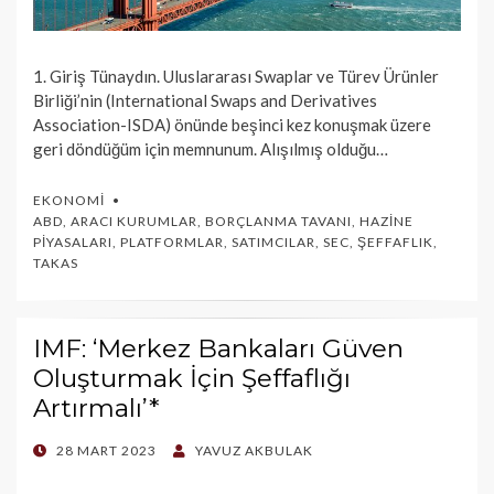
1. Giriş Tünaydın. Uluslararası Swaplar ve Türev Ürünler
Birliği’nin (International Swaps and Derivatives
Association-ISDA) önünde beşinci kez konuşmak üzere
geri döndüğüm için memnunum. Alışılmış olduğu…
EKONOMI
ABD
,
ARACI KURUMLAR
,
BORÇLANMA TAVANI
,
HAZINE
PIYASALARI
,
PLATFORMLAR
,
SATIMCILAR
,
SEC
,
ŞEFFAFLIK
,
TAKAS
IMF: ‘Merkez Bankaları Güven
Oluşturmak İçin Şeffaflığı
Artırmalı’*
POSTED
28 MART 2023
YAVUZ AKBULAK
ON