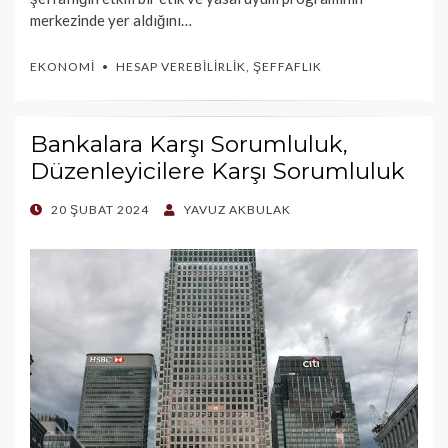
merkezinde yer aldığını…
EKONOMI
HESAP VEREBILIRLIK
,
ŞEFFAFLIK
Bankalara Karşı Sorumluluk,
Düzenleyicilere Karşı Sorumluluk
POSTED
20 ŞUBAT 2024
YAVUZ AKBULAK
ON