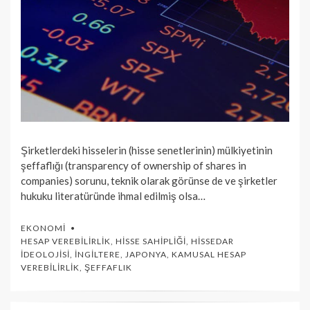
Şirketlerdeki hisselerin (hisse senetlerinin) mülkiyetinin
şeffaflığı (transparency of ownership of shares in
companies) sorunu, teknik olarak görünse de ve şirketler
hukuku literatüründe ihmal edilmiş olsa…
EKONOMI
HESAP VEREBILIRLIK
,
HISSE SAHIPLIĞI
,
HISSEDAR
İDEOLOJISI
,
İNGILTERE
,
JAPONYA
,
KAMUSAL HESAP
VEREBILIRLIK
,
ŞEFFAFLIK