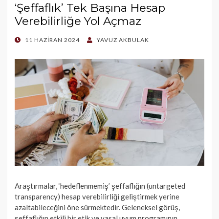
‘Şeffaflık’ Tek Başına Hesap
Verebilirliğe Yol Açmaz
POSTED
11 HAZIRAN 2024
YAVUZ AKBULAK
ON
Araştırmalar, ‘hedeflenmemiş’ şeffaflığın (untargeted
transparency) hesap verebilirliği geliştirmek yerine
azaltabileceğini öne sürmektedir. Geleneksel görüş,
şeffaflığın etkili bir etik ve yasal uyum programının