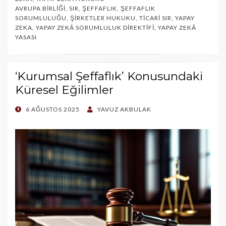
AVRUPA BIRLIĞI
,
SIR
,
ŞEFFAFLIK
,
ŞEFFAFLIK
SORUMLULUĞU
,
ŞIRKETLER HUKUKU
,
TICARI SIR
,
YAPAY
ZEKA
,
YAPAY ZEKÂ SORUMLULUK DIREKTIFI
,
YAPAY ZEKÂ
YASASI
‘Kurumsal Şeffaflık’ Konusundaki
Küresel Eğilimler
POSTED
6 AĞUSTOS 2025
YAVUZ AKBULAK
ON