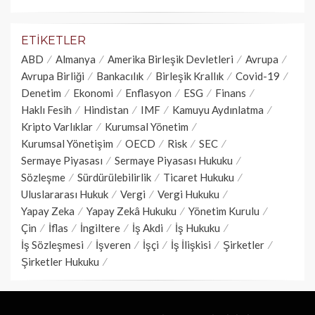
ETIKETLER
ABD
Almanya
Amerika Birleşik Devletleri
Avrupa
Avrupa Birliği
Bankacılık
Birleşik Krallık
Covid-19
Denetim
Ekonomi
Enflasyon
ESG
Finans
Haklı Fesih
Hindistan
IMF
Kamuyu Aydınlatma
Kripto Varlıklar
Kurumsal Yönetim
Kurumsal Yönetişim
OECD
Risk
SEC
Sermaye Piyasası
Sermaye Piyasası Hukuku
Sözleşme
Sürdürülebilirlik
Ticaret Hukuku
Uluslararası Hukuk
Vergi
Vergi Hukuku
Yapay Zeka
Yapay Zekâ Hukuku
Yönetim Kurulu
Çin
İflas
İngiltere
İş Akdi
İş Hukuku
İş Sözleşmesi
İşveren
İşçi
İş İlişkisi
Şirketler
Şirketler Hukuku