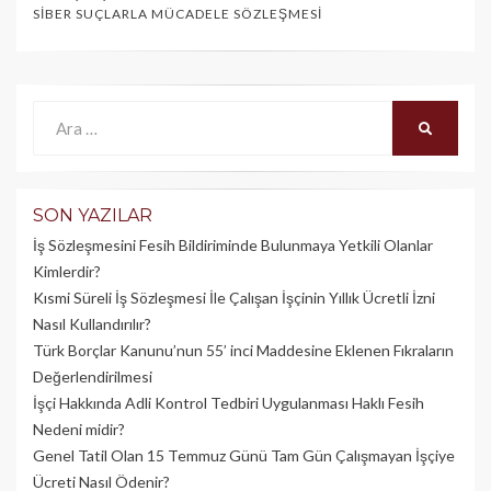
SIBER SUÇLARLA MÜCADELE SÖZLEŞMESI
Ara:
ARA
SON YAZILAR
İş Sözleşmesini Fesih Bildiriminde Bulunmaya Yetkili Olanlar
Kimlerdir?
Kısmi Süreli İş Sözleşmesi İle Çalışan İşçinin Yıllık Üc­retli İzni
Nasıl Kullandırılır?
Türk Borçlar Kanunu’nun 55’ inci Maddesine Eklenen Fıkraların
Değerlendirilmesi
İşçi Hakkında Adli Kontrol Tedbiri Uygulanması Haklı Fesih
Nedeni midir?
Genel Tatil Olan 15 Temmuz Günü Tam Gün Çalışmayan İşçiye
Ücreti Nasıl Ödenir?