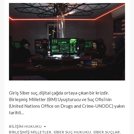
Giriş Siber suç, dijital çağda ortaya çıkan bir krizdir.
Birleşmiş Milletler (BM) Uyuşturucu ve Suç Ofisi’nin
(United Nations Office on Drugs and Crime-UNODC) yakın
tarihli…
BILIŞIM HUKUKU
BIRLEŞMIŞ MILLETLER
,
SIBER SUÇ HUKUKU
,
SIBER SUÇLAR
,