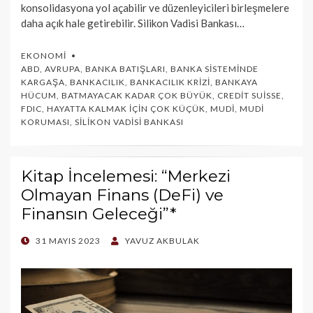
konsolidasyona yol açabilir ve düzenleyicileri birleşmelere
daha açık hale getirebilir. Silikon Vadisi Bankası…
EKONOMI
ABD
,
AVRUPA
,
BANKA BATIŞLARI
,
BANKA SISTEMINDE
KARGAŞA
,
BANKACILIK
,
BANKACILIK KRIZI
,
BANKAYA
HÜCUM
,
BATMAYACAK KADAR ÇOK BÜYÜK
,
CREDIT SUISSE
,
FDIC
,
HAYATTA KALMAK İÇIN ÇOK KÜÇÜK
,
MUDI
,
MUDI
KORUMASI
,
SILIKON VADISI BANKASI
Kitap İncelemesi: “Merkezi
Olmayan Finans (DeFi) ve
Finansın Geleceği”*
POSTED
31 MAYIS 2023
YAVUZ AKBULAK
ON