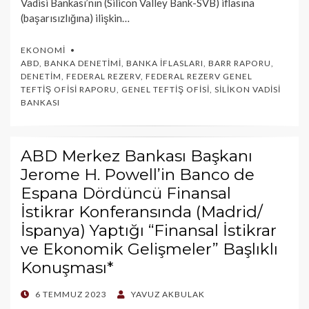
Vadisi Bankası’nın (Silicon Valley Bank-SVB) iflasına
(başarısızlığına) ilişkin…
EKONOMI
ABD
,
BANKA DENETIMI
,
BANKA İFLASLARI
,
BARR RAPORU
,
DENETIM
,
FEDERAL REZERV
,
FEDERAL REZERV GENEL
TEFTIŞ OFISI RAPORU
,
GENEL TEFTIŞ OFISI
,
SILIKON VADISI
BANKASI
ABD Merkez Bankası Başkanı
Jerome H. Powell’in Banco de
Espana Dördüncü Finansal
İstikrar Konferansında (Madrid/
İspanya) Yaptığı “Finansal İstikrar
ve Ekonomik Gelişmeler” Başlıklı
Konuşması*
POSTED
6 TEMMUZ 2023
YAVUZ AKBULAK
ON