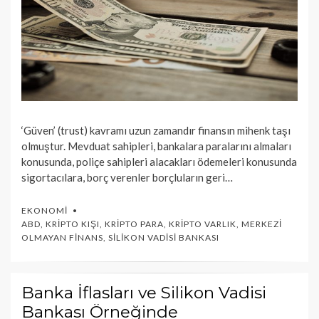
‘Güven’ (trust) kavramı uzun zamandır finansın mihenk taşı
olmuştur. Mevduat sahipleri, bankalara paralarını almaları
konusunda, poliçe sahipleri alacakları ödemeleri konusunda
sigortacılara, borç verenler borçluların geri…
EKONOMI
ABD
,
KRIPTO KIŞI
,
KRIPTO PARA
,
KRIPTO VARLIK
,
MERKEZI
OLMAYAN FINANS
,
SILIKON VADISI BANKASI
Banka İflasları ve Silikon Vadisi
Bankası Örneğinde