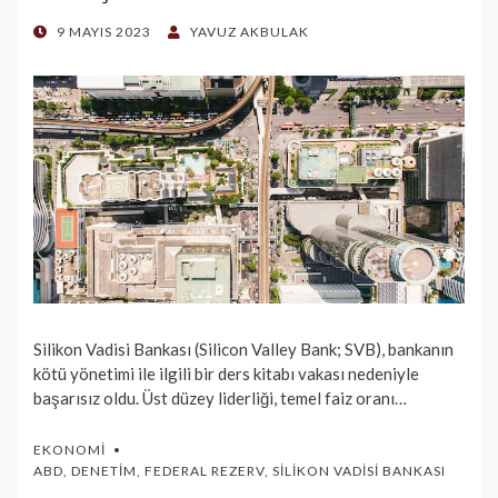
POSTED
9 MAYIS 2023
YAVUZ AKBULAK
ON
Silikon Vadisi Bankası (Silicon Valley Bank; SVB), bankanın
kötü yönetimi ile ilgili bir ders kitabı vakası nedeniyle
başarısız oldu. Üst düzey liderliği, temel faiz oranı…
EKONOMI
ABD
,
DENETIM
,
FEDERAL REZERV
,
SILIKON VADISI BANKASI