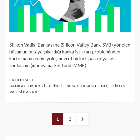
Silikon Vadisi Bankası’na (Silicon Valley Bank-SVB) yönelen
hücumun ortaya çıkardığı banka istikrarı probleminden
kurtulmanın en iyi yolu, mevcut birincil para piyasası
fonlarının (money market fund-MMF)…
EKONOMI
BANKACILIK KRIZI
,
BIRINCIL PARA PIYASASI FONU
,
SILIKON
VADISI BANKASI
Yazı
PAGE
1
PAGE
2
SONRAKI
dolaşımı
>