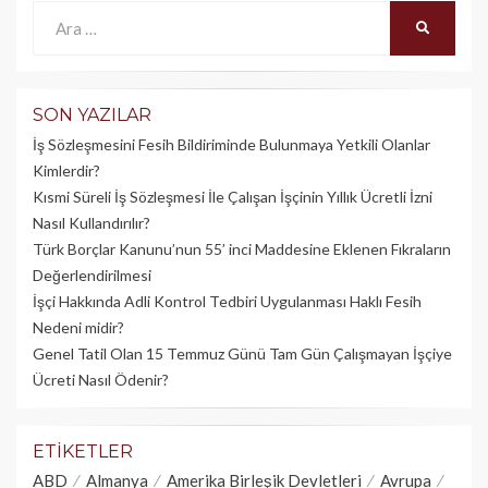
Ara:
ARA
SON YAZILAR
İş Sözleşmesini Fesih Bildiriminde Bulunmaya Yetkili Olanlar
Kimlerdir?
Kısmi Süreli İş Sözleşmesi İle Çalışan İşçinin Yıllık Üc­retli İzni
Nasıl Kullandırılır?
Türk Borçlar Kanunu’nun 55’ inci Maddesine Eklenen Fıkraların
Değerlendirilmesi
İşçi Hakkında Adli Kontrol Tedbiri Uygulanması Haklı Fesih
Nedeni midir?
Genel Tatil Olan 15 Temmuz Günü Tam Gün Çalışmayan İşçiye
Ücreti Nasıl Ödenir?
ETIKETLER
ABD
Almanya
Amerika Birleşik Devletleri
Avrupa