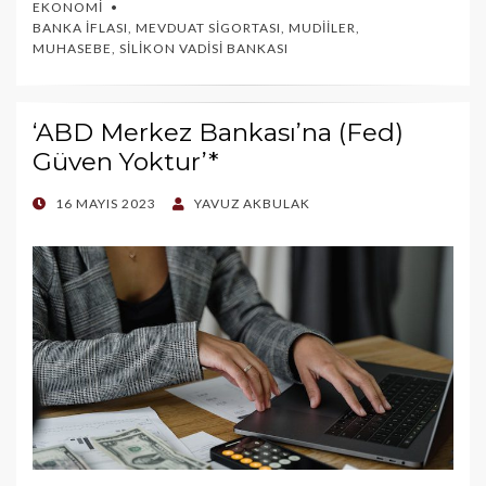
EKONOMI
BANKA İFLASI
,
MEVDUAT SIGORTASI
,
MUDIILER
,
MUHASEBE
,
SILIKON VADISI BANKASI
‘ABD Merkez Bankası’na (Fed)
Güven Yoktur’*
POSTED
16 MAYIS 2023
YAVUZ AKBULAK
ON