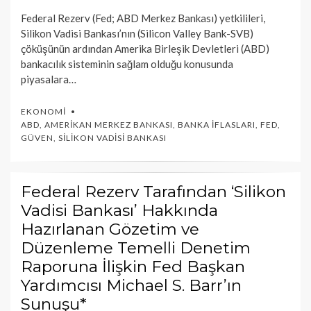
Federal Rezerv (Fed; ABD Merkez Bankası) yetkilileri,
Silikon Vadisi Bankası’nın (Silicon Valley Bank-SVB)
çöküşünün ardından Amerika Birleşik Devletleri (ABD)
bankacılık sisteminin sağlam olduğu konusunda
piyasalara…
EKONOMI
ABD
,
AMERIKAN MERKEZ BANKASI
,
BANKA İFLASLARI
,
FED
,
GÜVEN
,
SILIKON VADISI BANKASI
Federal Rezerv Tarafından ‘Silikon
Vadisi Bankası’ Hakkında
Hazırlanan Gözetim ve
Düzenleme Temelli Denetim
Raporuna İlişkin Fed Başkan
Yardımcısı Michael S. Barr’ın
Sunuşu*