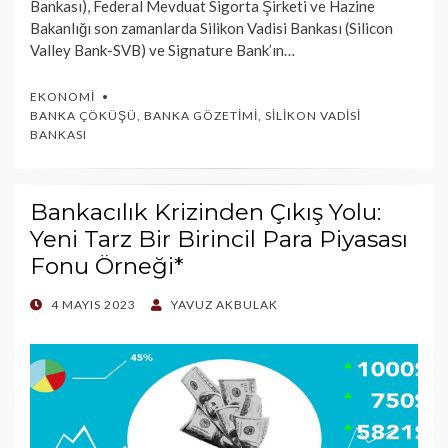
Bankası), Federal Mevduat Sigorta Şirketi ve Hazine
Bakanlığı son zamanlarda Silikon Vadisi Bankası (Silicon
Valley Bank-SVB) ve Signature Bank’ın…
EKONOMI
BANKA ÇÖKÜŞÜ
,
BANKA GÖZETIMI
,
SILIKON VADISI
BANKASI
Bankacılık Krizinden Çıkış Yolu:
Yeni Tarz Bir Birincil Para Piyasası
Fonu Örneği*
POSTED
4 MAYIS 2023
YAVUZ AKBULAK
ON