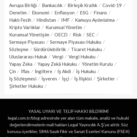
Avrupa Birliği
Bankacılık
Birleşik Krallık
Covid-19
Denetim
Ekonomi
Enflasyon
ESG
Finans
Haklı Fesih
Hindistan
IMF
Kamuyu Aydınlatma
Kripto Varlıklar
Kurumsal Yönetim
Kurumsal Yönetişim
OECD
Risk
SEC
Sermaye Piyasası
Sermaye Piyasası Hukuku
Sözleşme
Sürdürülebilirlik
Ticaret Hukuku
Uluslararası Hukuk
Vergi
Vergi Hukuku
Yapay Zeka
Yapay Zekâ Hukuku
Yönetim Kurulu
Çin
İflas
İngiltere
İş Akdi
İş Hukuku
İş Sözleşmesi
İşveren
İşçi
İş İlişkisi
Şirketler
Şirketler Hukuku
YASAL UYARI VE TELİF HAKKI BİLDİRİMİ
legal.com.tr/blog adresinde yer alan tüm makale, analiz ve hukuki
değerlendirmelerin mali hakları Legal Yayıncılık A.Ş.’ye aittir. Söz
konusu içerikler, 5846 Sayılı Fikir ve Sanat Eserleri Kanunu (FSEK)