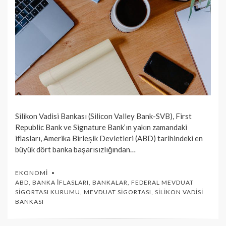
Silikon Vadisi Bankası (Silicon Valley Bank-SVB), First
Republic Bank ve Signature Bank’ın yakın zamandaki
iflasları, Amerika Birleşik Devletleri (ABD) tarihindeki en
büyük dört banka başarısızlığından…
EKONOMI
ABD
,
BANKA İFLASLARI
,
BANKALAR
,
FEDERAL MEVDUAT
SIGORTASI KURUMU
,
MEVDUAT SIGORTASI
,
SILIKON VADISI
BANKASI