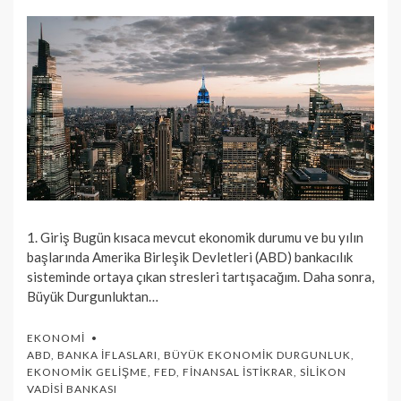
1. Giriş Bugün kısaca mevcut ekonomik durumu ve bu yılın
başlarında Amerika Birleşik Devletleri (ABD) bankacılık
sisteminde ortaya çıkan stresleri tartışacağım. Daha sonra,
Büyük Durgunluktan…
EKONOMI
ABD
,
BANKA İFLASLARI
,
BÜYÜK EKONOMIK DURGUNLUK
,
EKONOMIK GELIŞME
,
FED
,
FINANSAL İSTIKRAR
,
SILIKON
VADISI BANKASI