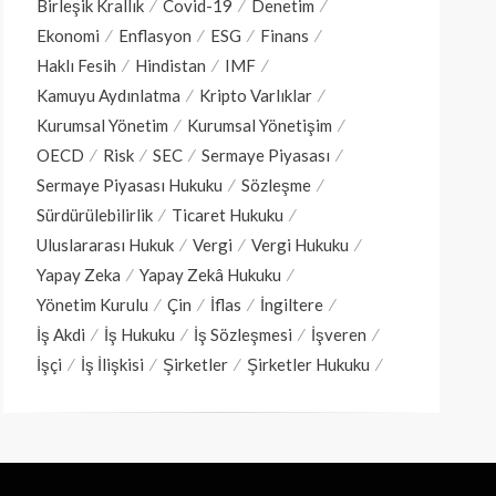
Birleşik Krallık
Covid-19
Denetim
Ekonomi
Enflasyon
ESG
Finans
Haklı Fesih
Hindistan
IMF
Kamuyu Aydınlatma
Kripto Varlıklar
Kurumsal Yönetim
Kurumsal Yönetişim
OECD
Risk
SEC
Sermaye Piyasası
Sermaye Piyasası Hukuku
Sözleşme
Sürdürülebilirlik
Ticaret Hukuku
Uluslararası Hukuk
Vergi
Vergi Hukuku
Yapay Zeka
Yapay Zekâ Hukuku
Yönetim Kurulu
Çin
İflas
İngiltere
İş Akdi
İş Hukuku
İş Sözleşmesi
İşveren
İşçi
İş İlişkisi
Şirketler
Şirketler Hukuku