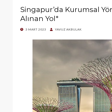
Singapur’da Kurumsal Yö
Alınan Yol*
POSTED
3 MART 2023
YAVUZ AKBULAK
ON