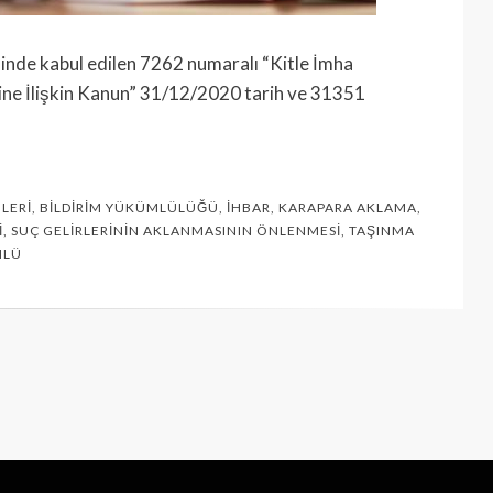
nde kabul edilen 7262 numaralı “Kitle İmha
ine İlişkin Kanun” 31/12/2020 tarih ve 31351
LERI
,
BILDIRIM YÜKÜMLÜLÜĞÜ
,
İHBAR
,
KARAPARA AKLAMA
,
I
,
SUÇ GELIRLERININ AKLANMASININ ÖNLENMESI
,
TAŞINMA
MLÜ