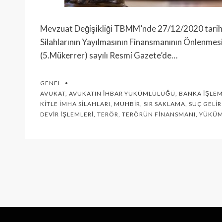
Mevzuat Değişikliği TBMM’nde 27/12/2020 tarihi
Silahlarının Yayılmasının Finansmanının Önlenmes
(5.Mükerrer) sayılı Resmi Gazete’de…
GENEL
AVUKAT
,
AVUKATIN İHBAR YÜKÜMLÜLÜĞÜ
,
BANKA İŞLEM
KITLE İMHA SILAHLARI
,
MUHBIR
,
SIR SAKLAMA
,
SUÇ GELIR
DEVIR İŞLEMLERI
,
TERÖR
,
TERÖRÜN FINANSMANI
,
YÜKÜ