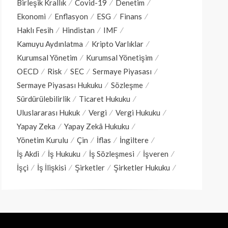
Birleşik Krallık
Covid-19
Denetim
Ekonomi
Enflasyon
ESG
Finans
Haklı Fesih
Hindistan
IMF
Kamuyu Aydınlatma
Kripto Varlıklar
Kurumsal Yönetim
Kurumsal Yönetişim
OECD
Risk
SEC
Sermaye Piyasası
Sermaye Piyasası Hukuku
Sözleşme
Sürdürülebilirlik
Ticaret Hukuku
Uluslararası Hukuk
Vergi
Vergi Hukuku
Yapay Zeka
Yapay Zekâ Hukuku
Yönetim Kurulu
Çin
İflas
İngiltere
İş Akdi
İş Hukuku
İş Sözleşmesi
İşveren
İşçi
İş İlişkisi
Şirketler
Şirketler Hukuku