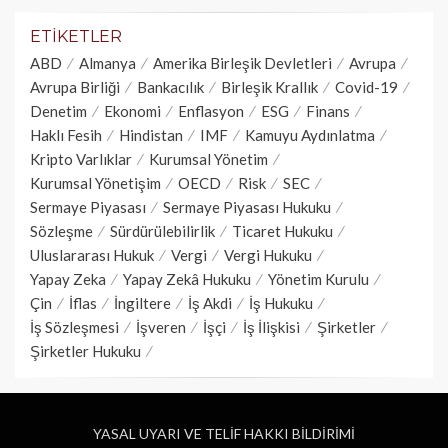
ETIKETLER
ABD
Almanya
Amerika Birleşik Devletleri
Avrupa
Avrupa Birliği
Bankacılık
Birleşik Krallık
Covid-19
Denetim
Ekonomi
Enflasyon
ESG
Finans
Haklı Fesih
Hindistan
IMF
Kamuyu Aydınlatma
Kripto Varlıklar
Kurumsal Yönetim
Kurumsal Yönetişim
OECD
Risk
SEC
Sermaye Piyasası
Sermaye Piyasası Hukuku
Sözleşme
Sürdürülebilirlik
Ticaret Hukuku
Uluslararası Hukuk
Vergi
Vergi Hukuku
Yapay Zeka
Yapay Zekâ Hukuku
Yönetim Kurulu
Çin
İflas
İngiltere
İş Akdi
İş Hukuku
İş Sözleşmesi
İşveren
İşçi
İş İlişkisi
Şirketler
Şirketler Hukuku
YASAL UYARI VE TELİF HAKKI BİLDİRİMİ