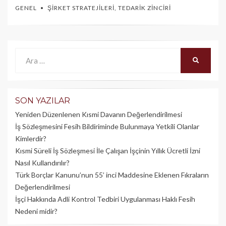
GENEL
ŞIRKET STRATEJILERI
,
TEDARIK ZINCIRI
Ara:
ARA
SON YAZILAR
Yeniden Düzenlenen Kısmi Davanın Değerlendirilmesi
İş Sözleşmesini Fesih Bildiriminde Bulunmaya Yetkili Olanlar
Kimlerdir?
Kısmi Süreli İş Sözleşmesi İle Çalışan İşçinin Yıllık Üc­retli İzni
Nasıl Kullandırılır?
Türk Borçlar Kanunu’nun 55’ inci Maddesine Eklenen Fıkraların
Değerlendirilmesi
İşçi Hakkında Adli Kontrol Tedbiri Uygulanması Haklı Fesih
Nedeni midir?