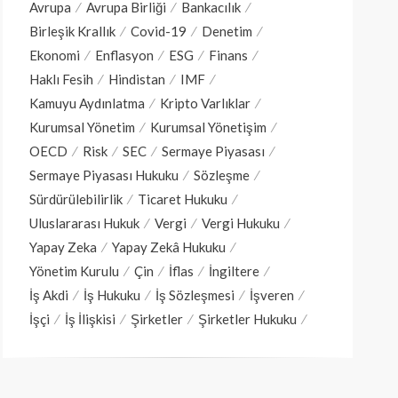
Avrupa
Avrupa Birliği
Bankacılık
Birleşik Krallık
Covid-19
Denetim
Ekonomi
Enflasyon
ESG
Finans
Haklı Fesih
Hindistan
IMF
Kamuyu Aydınlatma
Kripto Varlıklar
Kurumsal Yönetim
Kurumsal Yönetişim
OECD
Risk
SEC
Sermaye Piyasası
Sermaye Piyasası Hukuku
Sözleşme
Sürdürülebilirlik
Ticaret Hukuku
Uluslararası Hukuk
Vergi
Vergi Hukuku
Yapay Zeka
Yapay Zekâ Hukuku
Yönetim Kurulu
Çin
İflas
İngiltere
İş Akdi
İş Hukuku
İş Sözleşmesi
İşveren
İşçi
İş İlişkisi
Şirketler
Şirketler Hukuku