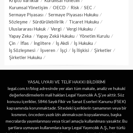
Kripto Varlıklar
Kurumsal Yönetim
Kurumsal Yönetişim
OECD
Risk
SEC
Sermaye Piyasası
Sermaye Piyasası Hukuku
Sözleşme
Sürdürülebilirlik
Ticaret Hukuku
Uluslararası Hukuk
Vergi
Vergi Hukuku
Yapay Zeka
Yapay Zekâ Hukuku
Yönetim Kurulu
Çin
İflas
İngiltere
İş Akdi
İş Hukuku
İş Sözleşmesi
İşveren
İşçi
İş İlişkisi
Şirketler
Şirketler Hukuku
YASAL UYARI VE TELİF HAKKI BİLDİRİMİ
legal.com.tr/blog adresinde yer alan tüm makale, analiz ve hukuki
değerlendirmelerin mali hakları Legal Yayıncılık A.Ş.’ye aittir. Söz
konusu içerikler, 5846 Sayılı Fikir ve Sanat Eserleri Kanunu (FSEK)
kapsamında korunmaktadır. Sitedeki içeriklerin tamamının veya bir
kısmının, önceden yazılı izin alınmaksızın kopyalanması, başka
mecralarda yayımlanması veya ticari amaçla kullanılması yasaktır. Bu
şartlara uymayan kullanımlara karşı Legal Yayıncılık A.Ş., her türlü