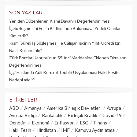
SON YAZILAR
Yeniden Düzenlenen Kısmi Davanın Değerlendirilmesi
İş Sözleşmesini Fesih Bildiriminde Bulunmaya Yetkili Olanlar
Kimlerdir?
Kısmi Süreli İş Sözleşmesi İle Çalışan İşçinin Yıllık Üc­retli İzni
Nasıl Kullandırılır?
Türk Borçlar Kanunu’nun 55’ inci Maddesine Eklenen Fıkraların
Değerlendirilmesi
İşçi Hakkında Adli Kontrol Tedbiri Uygulanması Haklı Fesih
Nedeni midir?
ETIKETLER
ABD
Almanya
Amerika Birleşik Devletleri
Avrupa
Avrupa Birliği
Bankacılık
Birleşik Krallık
Covid-19
Denetim
Ekonomi
Enflasyon
ESG
Finans
Haklı Fesih
Hindistan
IMF
Kamuyu Aydınlatma