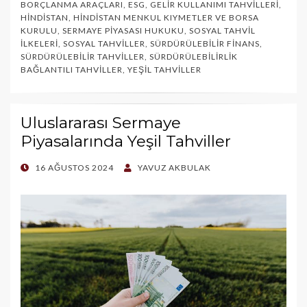
BORÇLANMA ARAÇLARI
,
ESG
,
GELIR KULLANIMI TAHVILLERI
,
HINDISTAN
,
HINDISTAN MENKUL KIYMETLER VE BORSA
KURULU
,
SERMAYE PIYASASI HUKUKU
,
SOSYAL TAHVIL
İLKELERI
,
SOSYAL TAHVILLER
,
SÜRDÜRÜLEBILIR FINANS
,
SÜRDÜRÜLEBILIR TAHVILLER
,
SÜRDÜRÜLEBILIRLIK
BAĞLANTILI TAHVILLER
,
YEŞIL TAHVILLER
Uluslararası Sermaye
Piyasalarında Yeşil Tahviller
POSTED
16 AĞUSTOS 2024
YAVUZ AKBULAK
ON