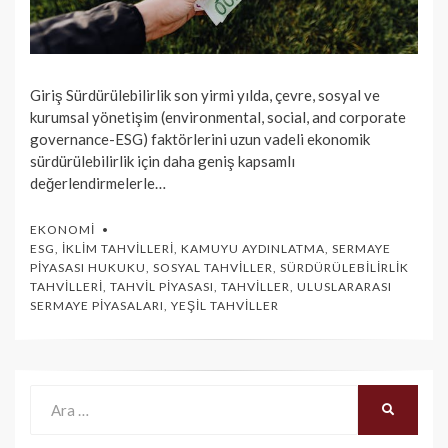
Giriş Sürdürülebilirlik son yirmi yılda, çevre, sosyal ve
kurumsal yönetişim (environmental, social, and corporate
governance-ESG) faktörlerini uzun vadeli ekonomik
sürdürülebilirlik için daha geniş kapsamlı
değerlendirmelerle…
EKONOMI
ESG
,
İKLIM TAHVILLERI
,
KAMUYU AYDINLATMA
,
SERMAYE
PIYASASI HUKUKU
,
SOSYAL TAHVILLER
,
SÜRDÜRÜLEBILIRLIK
TAHVILLERI
,
TAHVIL PIYASASI
,
TAHVILLER
,
ULUSLARARASI
SERMAYE PIYASALARI
,
YEŞIL TAHVILLER
Ara:
ARA