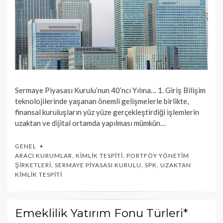
Sermaye Piyasası Kurulu’nun 40’ncı Yılına… 1. Giriş Bilişim
teknolojilerinde yaşanan önemli gelişmelerle birlikte,
finansal kuruluşların yüz yüze gerçekleştirdiği işlemlerin
uzaktan ve dijital ortamda yapılması mümkün…
GENEL
ARACI KURUMLAR
,
KIMLIK TESPITI
,
PORTFÖY YÖNETIM
ŞIRKETLERI
,
SERMAYE PIYASASI KURULU
,
SPK
,
UZAKTAN
KIMLIK TESPITI
Emeklilik Yatırım Fonu Türleri*