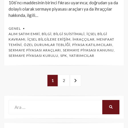
106’ncı maddesinin birinci fıkrası uyarınca; doğrudan ya da
dolaylı olarak sermaye piyasası araçları ya da ihraççılar
hakkında, ilgili…
GENEL
ALIM SATIM EMRI
,
BILGI
,
BILGI SUISTIMALI
,
İÇSEL BILGI
KAVRAMI
,
İÇSEL BILGILERE ERIŞIM
,
İHRAÇÇILAR
,
MENFAAT
TEMINI
,
ÖZEL DURUMLAR TEBLIĞI
,
PIYASA KATILIMCILARI
,
SERMAYE PIYASASI ARAÇLARI
,
SERMAYE PIYASASI KANUNU
,
SERMAYE PIYASASI KURULU
,
SPK
,
YATIRIMCILAR
Yazı
PAGE
1
PAGE
2
SONRAKI
dolaşımı
>
Ara:
ARA