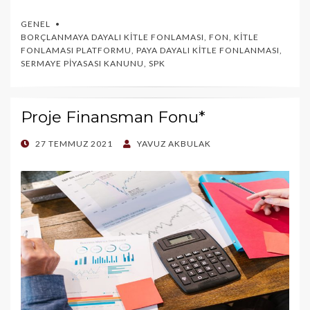
GENEL
BORÇLANMAYA DAYALI KITLE FONLAMASI
,
FON
,
KITLE
FONLAMASI PLATFORMU
,
PAYA DAYALI KITLE FONLANMASI
,
SERMAYE PIYASASI KANUNU
,
SPK
Proje Finansman Fonu*
POSTED
27 TEMMUZ 2021
YAVUZ AKBULAK
ON