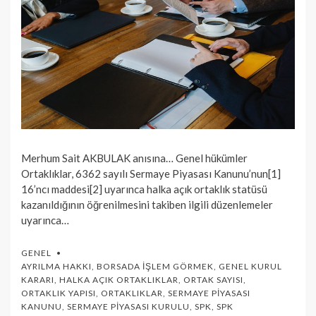
Merhum Sait AKBULAK anısına… Genel hükümler
Ortaklıklar, 6362 sayılı Sermaye Piyasası Kanunu’nun[1]
16’ncı maddesi[2] uyarınca halka açık ortaklık statüsü
kazanıldığının öğrenilmesini takiben ilgili düzenlemeler
uyarınca…
GENEL
AYRILMA HAKKI
,
BORSADA İŞLEM GÖRMEK
,
GENEL KURUL
KARARI
,
HALKA AÇIK ORTAKLIKLAR
,
ORTAK SAYISI
,
ORTAKLIK YAPISI
,
ORTAKLIKLAR
,
SERMAYE PIYASASI
KANUNU
,
SERMAYE PIYASASI KURULU
,
SPK
,
SPK