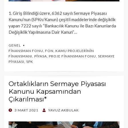
1. Giriş Bilindiği üzere, 6362 sayılı Sermaye Piyasası
Kanunu’nun (SPKn/Kanun) çeşitli maddelerinde değişiklik
yapan 7222 sayılı “Bankacılık Kanunu ile Bazı Kanunlarda
Değişiklik Yapılmasına Dair Kanun”…
GENEL
FINANSMAN FONU
,
FON
,
KAMU PROJELERININ
FINANSMANI
,
PIYASA
,
PROJE FINANSMAN FONU
,
SERMAYE
PIYASASI
,
SPK
Ortaklıkların Sermaye Piyasası
Kanunu Kapsamından
Çıkarılması*
POSTED
3 MART 2021
YAVUZ AKBULAK
ON