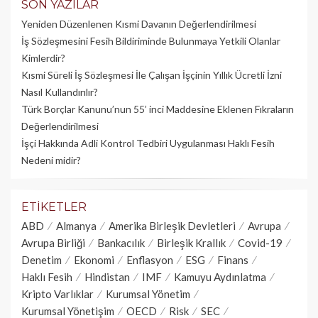
SON YAZILAR
Yeniden Düzenlenen Kısmi Davanın Değerlendirilmesi
İş Sözleşmesini Fesih Bildiriminde Bulunmaya Yetkili Olanlar
Kimlerdir?
Kısmi Süreli İş Sözleşmesi İle Çalışan İşçinin Yıllık Üc­retli İzni
Nasıl Kullandırılır?
Türk Borçlar Kanunu’nun 55’ inci Maddesine Eklenen Fıkraların
Değerlendirilmesi
İşçi Hakkında Adli Kontrol Tedbiri Uygulanması Haklı Fesih
Nedeni midir?
ETIKETLER
ABD
Almanya
Amerika Birleşik Devletleri
Avrupa
Avrupa Birliği
Bankacılık
Birleşik Krallık
Covid-19
Denetim
Ekonomi
Enflasyon
ESG
Finans
Haklı Fesih
Hindistan
IMF
Kamuyu Aydınlatma
Kripto Varlıklar
Kurumsal Yönetim
Kurumsal Yönetişim
OECD
Risk
SEC