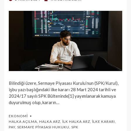
ON
Bilindiği üzere, Sermaye Piyasası Kurulu’nun (SPK/Kurul),
işbu yazı başlığındaki ilke kararı 28 Mart 2024 tarihli ve
2024/17 sayılı SPK Bülteninde[1] yayımlanarak kamuya
duyurulmuş olup, kararın…
EKONOMI
HALKA AÇILMA
,
HALKA ARZ
,
İLK HALKA ARZ
,
İLKE KARARI
,
PAY
,
SERMAYE PIYASASI HUKUKU
,
SPK