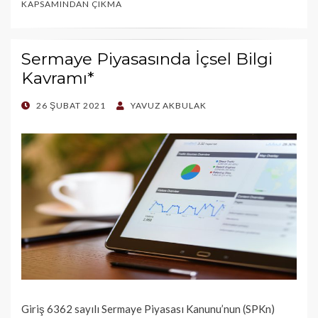
KAPSAMINDAN ÇIKMA
Sermaye Piyasasında İçsel Bilgi
Kavramı*
POSTED
26 ŞUBAT 2021
YAVUZ AKBULAK
ON
Giriş 6362 sayılı Sermaye Piyasası Kanunu’nun (SPKn)