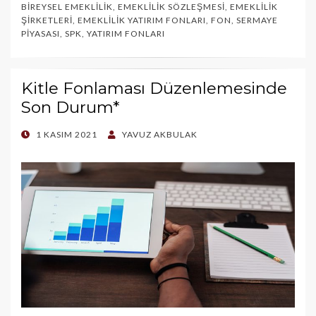
BIREYSEL EMEKLILIK
,
EMEKLILIK SÖZLEŞMESI
,
EMEKLILIK
ŞIRKETLERI
,
EMEKLILIK YATIRIM FONLARI
,
FON
,
SERMAYE
PIYASASI
,
SPK
,
YATIRIM FONLARI
Kitle Fonlaması Düzenlemesinde
Son Durum*
POSTED
1 KASIM 2021
YAVUZ AKBULAK
ON