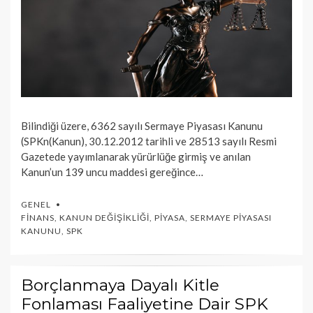
Bilindiği üzere, 6362 sayılı Sermaye Piyasası Kanunu
(SPKn(Kanun), 30.12.2012 tarihli ve 28513 sayılı Resmi
Gazetede yayımlanarak yürürlüğe girmiş ve anılan
Kanun’un 139 uncu maddesi gereğince…
GENEL
FINANS
,
KANUN DEĞIŞIKLIĞI
,
PIYASA
,
SERMAYE PIYASASI
KANUNU
,
SPK
Borçlanmaya Dayalı Kitle
Fonlaması Faaliyetine Dair SPK