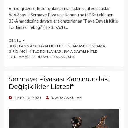
Bilindiği üzere, kitle fonlamasına ilişkin usul ve esaslar
6362 sayılı Sermaye Piyasası Kanunu’na (SPKn) eklenen
35/A maddesine dayanılarak hazırlanan “Paya Dayalı Kitle
Fonlaması Tebliği” (III-35/A.1)…
GENEL
BORÇLANMAYA DAYALI KITLE FONLAMASI
,
FONLAMA
,
GIRIŞIMCI
,
KITLE FONLAMASI
,
PAYA DAYALI KITLE
FONLAMASI
,
SERMAYE PIYASASI
,
SPK
Sermaye Piyasası Kanunundaki
Değişiklikler Listesi*
POSTED
29 EYLÜL 2021
YAVUZ AKBULAK
ON