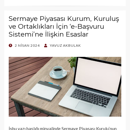
Sermaye Piyasası Kurum, Kuruluş
ve Ortaklıkları İçin ‘e-Başvuru
Sistemi’ne İlişkin Esaslar
POSTED
2 NISAN 2024
YAVUZ AKBULAK
ON
İşbu yazı başlığı minvalinde Sermaye Piyasası Kurulu’nun