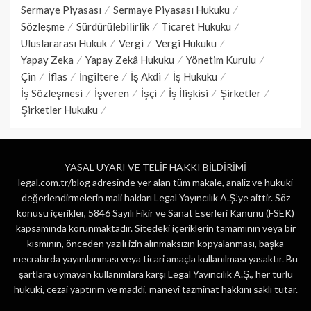
Sermaye Piyasası
Sermaye Piyasası Hukuku
Sözleşme
Sürdürülebilirlik
Ticaret Hukuku
Uluslararası Hukuk
Vergi
Vergi Hukuku
Yapay Zeka
Yapay Zekâ Hukuku
Yönetim Kurulu
Çin
İflas
İngiltere
İş Akdi
İş Hukuku
İş Sözleşmesi
İşveren
İşçi
İş İlişkisi
Şirketler
Şirketler Hukuku
YASAL UYARI VE TELİF HAKKI BİLDİRİMİ
legal.com.tr/blog adresinde yer alan tüm makale, analiz ve hukuki
değerlendirmelerin mali hakları Legal Yayıncılık A.Ş.’ye aittir. Söz
konusu içerikler, 5846 Sayılı Fikir ve Sanat Eserleri Kanunu (FSEK)
kapsamında korunmaktadır. Sitedeki içeriklerin tamamının veya bir
kısmının, önceden yazılı izin alınmaksızın kopyalanması, başka
mecralarda yayımlanması veya ticari amaçla kullanılması yasaktır. Bu
şartlara uymayan kullanımlara karşı Legal Yayıncılık A.Ş., her türlü
hukuki, cezai yaptırım ve maddi, manevi tazminat hakkını saklı tutar.