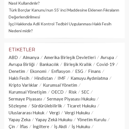
Nasıl Kullandırılır?
Türk Borçlar Kanunu’nun 55’ inci Maddesine Eklenen Fıkraların
Değerlendirilmesi
İşçi Hakkında Adli Kontrol Tedbiri Uygulanması Haklı Fesih
Nedeni midir?
ETIKETLER
ABD
Almanya
Amerika Birleşik Devletleri
Avrupa
Avrupa Birliği
Bankacılık
Birleşik Krallık
Covid-19
Denetim
Ekonomi
Enflasyon
ESG
Finans
Haklı Fesih
Hindistan
IMF
Kamuyu Aydınlatma
Kripto Varlıklar
Kurumsal Yönetim
Kurumsal Yönetişim
OECD
Risk
SEC
Sermaye Piyasası
Sermaye Piyasası Hukuku
Sözleşme
Sürdürülebilirlik
Ticaret Hukuku
Uluslararası Hukuk
Vergi
Vergi Hukuku
Yapay Zeka
Yapay Zekâ Hukuku
Yönetim Kurulu
Çin
İflas
İngiltere
İş Akdi
İş Hukuku