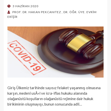
POSTED
3 HAZIRAN 2020
ON
PROF. DR. HAKAN PEKCANITEZ
,
DR. ÖĞR. ÜYE. EVRİM
ERİŞİR
Giriş Ülkemiz tarihinde sayısız felaket yaşanmış olmasına
karşın, medenî usÃ»l ve icra-iflas hukuku alanında
olağanüstü koşulların olağanüstü rejimine dair hukuk
birikiminin oluşmayışı, bunun sonucunda adlî…