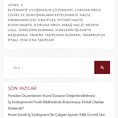
GENEL
ALTERNATIF UYUŞMAZLIK ÇÖZÜMLERI
,
CORONA VIRÜS
,
COVID-19
,
DURUŞMALARIN ERTELENMESI
,
HACIZ
İHBARNAMELERI
,
İCRA İFLAS
,
İHTIYATI HACIZ
,
KONKORDATO
,
KORONA VIRÜS
,
MAAŞ HACZI
,
MEDENI
USUL
,
SÜRELERIN DURMASI
,
SÜRELERIN İŞLEMEYE
BAŞLAMASI
,
TAHKIM
,
TAKIPLERIN DURMASI
,
TASARRUFUN
İPTALI
,
YENI İCRA TAKIPLERI
Ara:
ARA
SON YAZILAR
Yeniden Düzenlenen Kısmi Davanın Değerlendirilmesi
İş Sözleşmesini Fesih Bildiriminde Bulunmaya Yetkili Olanlar
Kimlerdir?
Kısmi Süreli İş Sözleşmesi İle Çalışan İşçinin Yıllık Üc­retli İzni