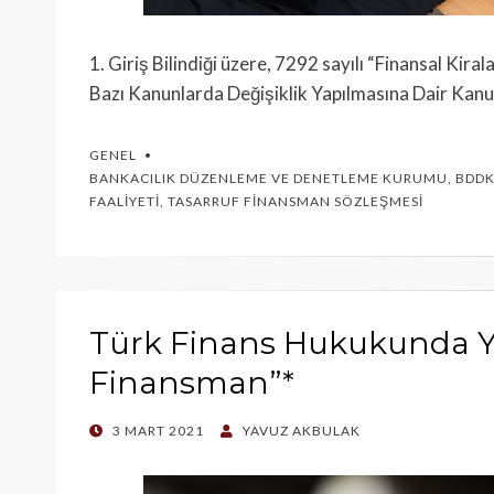
1. Giriş Bilindiği üzere, 7292 sayılı “Finansal Kir
Bazı Kanunlarda Değişiklik Yapılmasına Dair Kanun
GENEL
BANKACILIK DÜZENLEME VE DENETLEME KURUMU
,
BDD
FAALIYETI
,
TASARRUF FINANSMAN SÖZLEŞMESI
Türk Finans Hukukunda Ye
Finansman”*
POSTED
3 MART 2021
YAVUZ AKBULAK
ON