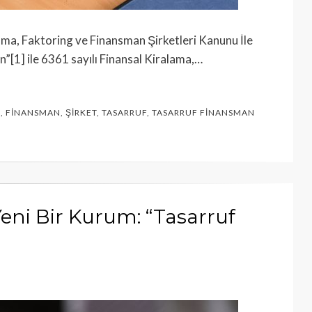
alama, Faktoring ve Finansman Şirketleri Kanunu İle
”[1] ile 6361 sayılı Finansal Kiralama,…
K
,
FINANSMAN
,
ŞIRKET
,
TASARRUF
,
TASARRUF FINANSMAN
ni Bir Kurum: “Tasarruf