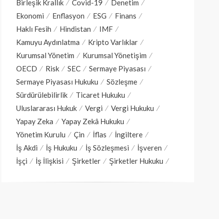
Birleşik Krallık
Covid-19
Denetim
Ekonomi
Enflasyon
ESG
Finans
Haklı Fesih
Hindistan
IMF
Kamuyu Aydınlatma
Kripto Varlıklar
Kurumsal Yönetim
Kurumsal Yönetişim
OECD
Risk
SEC
Sermaye Piyasası
Sermaye Piyasası Hukuku
Sözleşme
Sürdürülebilirlik
Ticaret Hukuku
Uluslararası Hukuk
Vergi
Vergi Hukuku
Yapay Zeka
Yapay Zekâ Hukuku
Yönetim Kurulu
Çin
İflas
İngiltere
İş Akdi
İş Hukuku
İş Sözleşmesi
İşveren
İşçi
İş İlişkisi
Şirketler
Şirketler Hukuku