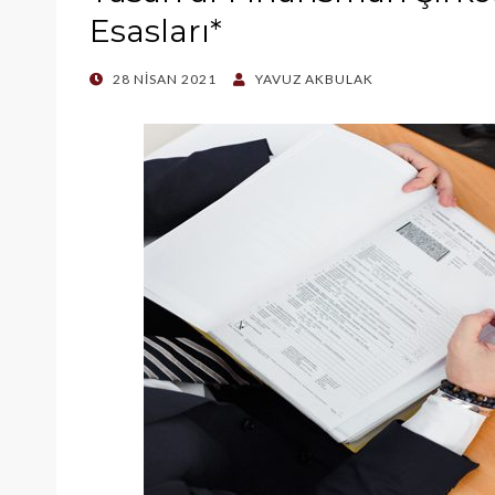
Esasları*
POSTED
28 NISAN 2021
YAVUZ AKBULAK
ON