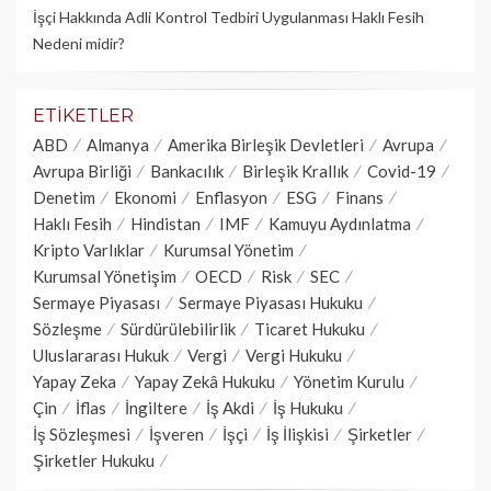
İşçi Hakkında Adli Kontrol Tedbiri Uygulanması Haklı Fesih
Nedeni midir?
ETIKETLER
ABD
Almanya
Amerika Birleşik Devletleri
Avrupa
Avrupa Birliği
Bankacılık
Birleşik Krallık
Covid-19
Denetim
Ekonomi
Enflasyon
ESG
Finans
Haklı Fesih
Hindistan
IMF
Kamuyu Aydınlatma
Kripto Varlıklar
Kurumsal Yönetim
Kurumsal Yönetişim
OECD
Risk
SEC
Sermaye Piyasası
Sermaye Piyasası Hukuku
Sözleşme
Sürdürülebilirlik
Ticaret Hukuku
Uluslararası Hukuk
Vergi
Vergi Hukuku
Yapay Zeka
Yapay Zekâ Hukuku
Yönetim Kurulu
Çin
İflas
İngiltere
İş Akdi
İş Hukuku
İş Sözleşmesi
İşveren
İşçi
İş İlişkisi
Şirketler
Şirketler Hukuku