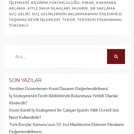
İŞLEMLERI
,
BILDIRIM YÜKÜMLÜLÜĞÜ
,
İHBAR
,
KARAPARA
AKLAMA
,
KITLE İMHA SILAHLARI
,
MUHBIR
,
SIR SAKLAMA
,
SUÇ GELIRI
,
SUÇ GELIRLERININ AKLANMASININ ÖNLENMESI
,
TAŞINMA DEVIR İŞLEMLERI
,
TERÖR
,
TERÖRÜN FINANSMANI
,
YÜKÜMLÜ
Ara:
ARA
SON YAZILAR
Yeniden Düzenlenen Kısmi Davanın Değerlendirilmesi
İş Sözleşmesini Fesih Bildiriminde Bulunmaya Yetkili Olanlar
Kimlerdir?
Kısmi Süreli İş Sözleşmesi İle Çalışan İşçinin Yıllık Üc­retli İzni
Nasıl Kullandırılır?
Türk Borçlar Kanunu’nun 55’ inci Maddesine Eklenen Fıkraların
Değerlendirilmesi